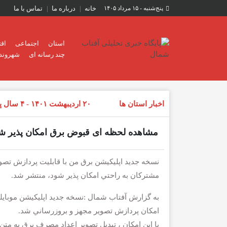
پنج‌شنبه - ۱۵ مرداد ۱۴۰۵
خانه
درباره ما
تماس با ما
استان
اجتماعی
اق
چند رسانه ای
شهروند 
اخبار استان ها
۲۰ اردیبهشت ۱۴۰۱ - ۴ سال پیش
مشاهده لحظه ای قبوض برق امكان پذیر ش
نسخه جديد اپلیکیشن برق من با قابليت پردازش تص
مشتركان به راحتي امكان پذير شود، منتشر شد.
امكان پردازش تصوير مجهز و بروزرساني شد.
با اين امكان ، تبديل تصوير اعداد مصرف برق به مت