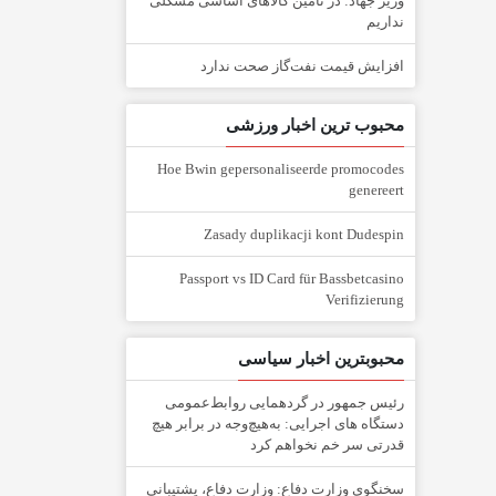
وزیر جهاد: در تأمین کالاهای اساسی مشکلی
نداریم
افزایش قیمت نفت‌گاز صحت ندارد
محبوب ترین اخبار ورزشی
Hoe Bwin gepersonaliseerde promocodes
genereert
Zasady duplikacji kont Dudespin
Passport vs ID Card für Bassbetcasino
Verifizierung
محبوبترین اخبار سیاسی
رئیس جمهور در گردهمایی روابط‌عمومی
دستگاه های اجرایی: به‌هیچ‌وجه در برابر هیچ
قدرتی سر خم نخواهم کرد
سخنگوی وزارت دفاع: وزارت دفاع، پشتیبانی