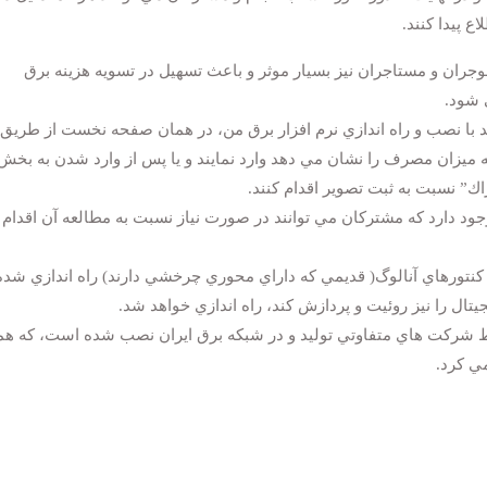
 پيدا كنند.
وجران و مستاجران نيز بسيار موثر و باعث تسهيل در تسويه هزينه برق
 شود.
توسعه ایران
روزنامه مشرق
ند با نصب و راه اندازي نرم افزار برق من، در همان صفحه نخست از طريق
 ميزان مصرف را نشان مي دهد وارد نمايند و يا پس از وارد شدن به بخش
ك” نسبت به ثبت تصوير اقدام كنند.
ود دارد كه مشتركان مي توانند در صورت نياز نسبت به مطالعه آن اقدام
نتورهاي آنالوگ( قديمي كه داراي محوري چرخشي دارند) راه اندازي شده 
يتال را نيز روئيت و پردازش كند، راه اندازي خواهد شد.
ط شركت هاي متفاوتي توليد و در شبكه برق ايران نصب شده است، كه هم
ي كرد.