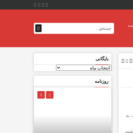
ده
بایگانی
بایگانی
روزنامه
ي تلفن هاي همراه IOS و Android را دارد، به
شته