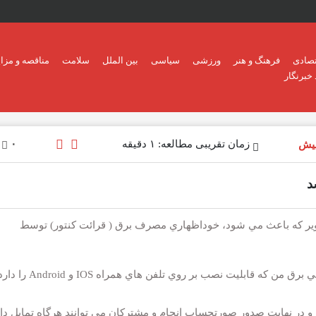
تصادی
فرهنگ و هنر
ورزشی
سیاسی
بین الملل
سلامت
مناقصه و مزای
خبرنگار
زمان تقریبی مطالعه: ۱ دقیقه
۰
د
وير كه باعث مي شود، خوداظهاري مصرف برق ( قرائت كنتور) توسط
به گزارش آفتاب شمال :نسخه جديد اپلیکیشن موبايلي برق من كه قابليت نصب بر رو
ن و در نهايت صدور صورتحساب انجام و مشتركان مي توانند هرگاه تمايل دا