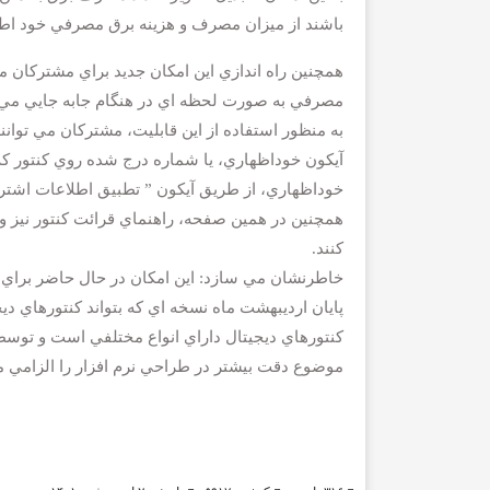
باشند از ميزان مصرف و هزينه برق مصرفي خود اطلاع
همچنين راه اندازي اين امكان جديد براي مشتركان م
مصرفي به صورت لحظه اي در هنگام جابه جايي مي
روزنامه مشرق
به منظور استفاده از اين قابليت، مشتركان مي توان
آيكون خوداظهاري، يا شماره درج شده روي كنتور كه
خوداظهاري، از طريق آيكون ” تطبيق اطلاعات اشترا
همچنين در همين صفحه، راهنماي قرائت كنتور نيز وج
كنند.
خاطرنشان مي سازد: اين امكان در حال حاضر براي ك
پايان ارديبهشت ماه نسخه اي كه بتواند كنتورهاي ديج
كنتورهاي ديجيتال داراي انواع مختلفي است و توس
موضوع دقت بيشتر در طراحي نرم افزار را الزامي م