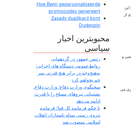
Hoe Bwin gepersonaliseerde
این
promocodes genereert
ی از
Zasady duplikacji kont
Dudespin
محبوبترین اخبار
سیاسی
رمایشی و
رئیس جمهور در گردهمایی
روابط‌عمومی دستگاه های اجرایی:
به‌هیچ‌وجه در برابر هیچ قدرتی سر
خم نخواهم کرد
سخنگوی وزارت دفاع: وزارت دفاع،
اری می
پشتیبانی نیرو‌های مسلح را با قدرت
ادامه می‌دهد
با حکم فرمانده کل قوا؛ فرمانده
نیروی زمینی سپاه پاسداران انقلاب
اسلامی منصوب شد