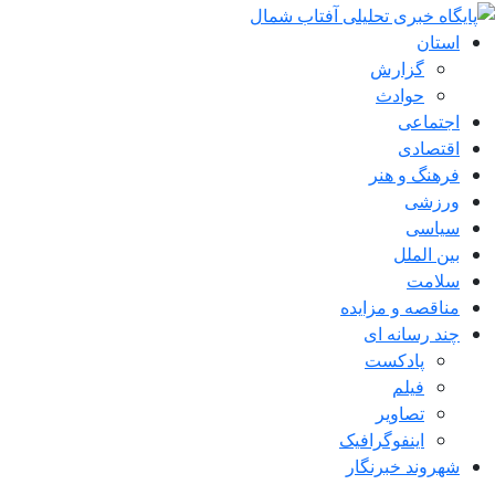
استان
گزارش
حوادث
اجتماعی
اقتصادی
فرهنگ و هنر
ورزشی
سیاسی
بین الملل
سلامت
مناقصه و مزایده
چند رسانه ای
پادکست
فیلم
تصاویر
اینفوگرافیک
شهروند خبرنگار