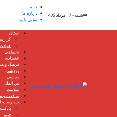
خانه
درباره ما
شنبه - 17 مرداد 1405
تماس با ما
استان
گزارش
حوادث
اجتماعی
اقتصادی
فرهنگ و هن
ورزشی
سیاسی
بین الملل
سلامت
مناقصه و مز
چند رسانه ا
پادکس
فیلم