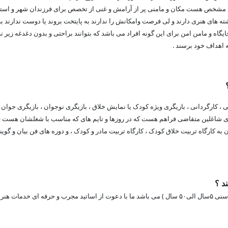
ش مشخص هست مکان و مامنی پر از آرامش و غنی از تخصص برای فرزندان شهر و استا
ه های هنری دارند و لی فرصت وامکانش را ندارند به پایتخت بروند یا دوست ندارند به
اه و مامن امن برای این گونه افراد می باشد که بتوانند براحتی و بدون دغدغه زیر ن
 اهداف خود برسند .
، کارگردانی ، بازیگری ویژه کودک یا نمایش خلاق ، بازیگری نوجوان ، بازیگری جوان 
ای شاغلین متقاضی فراهم هست که در روزها و تایم های که مناسب با شغلشان هست
ان به کارگاه تربیت خلاق کودک ، کارگاه تربیت مادر و کودک ، و دوره های فن بیان و گوی
ند ؟
هنرجویان ما از رده سنی کودک تا رده سنی میان سال ( محدوده سنی ۵سال الی۵۰ سال ) می باشد ما با دعوت از اساتید مجرب و حرفه ای خ