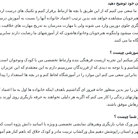
 خود توضیح دهید
ما سعی می کنیم که از این طریق با بچه ها ارتباط برقرار کنیم و تکنیک های درست ارت
 هنرجویان مشاهده خواهد شد بدین ترتیب اعتماد خانواده آنها را نسبت به آموزش درست
ری جلوی دوربین وارد می شوند ولی با مهارت مدرسان به تدریج مهارت های خلاقیت ، 
بت میشود واینگونه هنرجویان وخانوادهاشون که از آموزشهای ما رضایت دارند سایرین
ه ما می کنند.
ز آموزشی چیست ؟
فکر میکنم این تجربه ازپست فرهنگی بنده وارتباط تخصصی من با کودک ونوجوان است و
ناسم و با توجه به دیدی که از فرزندگان سرزمینم دارم به این معتقدم که این عزیزان ب
براین سعی می کنم این موارد را در آموزشگاه لحاظ کنم و در بچه ها استعداد را پیدا 
را نیز بدین منظور خانه فیروز ای گذاشتیم باهدف اینکه خانواده ها اول به ما اعتماد 
رتهای زندگی را کار می کنم که اگربه هر دلیلی نخواهند به حرفه بازیگری روی آورند بت
کارهاش موفق باشند.
کز شما چیست ؟
ر ورک شاپ بازیگری وهنرهای نمایشی تخصصی و ویژه با اساتید دانش پژوه است که
شهر و استان راپوشش دهیم مثل ورکشاپ تربیت مادر و کودک خلاق که باهم کنار هم آ