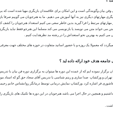
ست ؟
وفن بیان وگویندگی است و این امکان برای علاقمندان بازیگری مهیا شده است که بی
بازیگری مهارتهای دیگری نیز به آنها آموزش می دهیم . ما به هنرجویان می گوییم صرفا با
 مهارتهای مرتبط را فرا گیرید بدین خاطر سعی می کنیم استعداد هنرجویان را کشف کنی
تن می خواند متن می نویسد یا بازنویسی می کند مسلما این هنرجو فقط نباید بازیگری
می کنیم به بهترین نحو استعداش را در رشته مد نظرهدایت کنیم .
یگردد که معمولا یک روزه و با حضور اساتید متفاوت در حوزه های مختلف جهت معرفی
جامعه هدف خود ارائه داده اید ؟
 برگزار نموده ایم که از عمده این دوره ها میتوان به برگزاری دوره فن بیان با تدریس
ز تهران و ورکشاپ صدا سازی و ریتم شناسی با تدریس آقای سجاد حق گو که استاد م
اشوری فر اشاره کرد ،ورکشاپ نمایش درمانی توسط درمانگر روانشناس خانم رحیم
شتیم و همچین در حال اجرا می باشد هنرجویان در این دوره ها تکنیک های بازیگری را 
اشت .