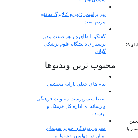
پورابراهیمی: توزیع کالابرگ به نفع
مردم است
گفتگو با طاهره زاهد صفت مدیر
پرستاری دانشگاه علوم پزشکی
فاطمه علی پرست متولد سال 1357 فارغ التحصیل فوق دیپلم ادبیات و مدرک کارشناسی بازیگری معادل درجه 3 بازیگری از وزات فرهنگ وارشاد ونیز دارای 28
گیلان
محبوب ترین ویدیوها
پیام های جعلی یارانه معیشتی
انتصاب سرپرست معاونت فرهنگی
و رسانه ای اداره کل فرهنگ و
ارشاد ...
 انجمن
معرفی برندگان جوایز سینمای
مر با
ایران در چهلمین جشنواره