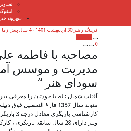
تصاویر
اینفوگ
شهروند خبرن
فرهنگ و هنر
30 اردیبهشت 1401 - 4 سال پیش
زمان ت
کپی شد!
0
مصاحبه با فاطمه عل
مدیریت و موسس آم
سودای هنر “
آفتاب شمال : لطفا خودتان را معرفی بف
متولد سال 1357 فارغ التحصیل فوق
کارشناسی باز
ونیز دارای 28 سال سابقه بازیگری