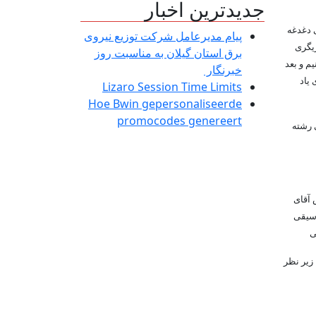
جدیدترین اخبار
 دغدغه
پیام مدیرعامل شركت توزیع نیروی
زیگری
برق استان گیلان به مناسبت روز
م و بعد
خبرنگار ‌
 یاد
Lizaro Session Time Limits
Hoe Bwin gepersonaliseerde
promocodes genereert
 رشته
 آقای
وسیقی
ی
زیر نظر