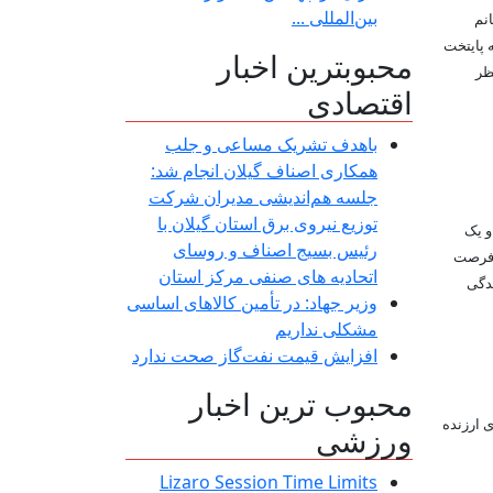
بین‌المللی ...
نم
 پایتخت
محبوبترین اخبار
ظر
اقتصادی
باهدف تشریک مساعی و جلب
همکاری اصناف گیلان انجام شد:
جلسه هم‌اندیشی مدیران شركت
توزیع نیروی برق استان گیلان با
و یک
رئیس بسیج اصناف و روسای
 فرصت
اتحادیه های صنفی مركز استان
ندگی
وزیر جهاد: در تأمین کالاهای اساسی
مشکلی نداریم
افزایش قیمت نفت‌گاز صحت ندارد
محبوب ترین اخبار
دمات هنری ارزنده
ورزشی
Lizaro Session Time Limits