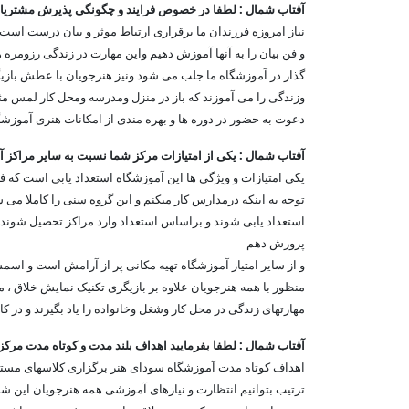
آفتاب شمال : لطفا در خصوص فرایند و چگونگی پذیرش مشتریان
نیاز امروزه فرزندان ما برقراری ارتباط موثر و بیان درست است 
و فن بیان را به آنها آموزش دهیم واین مهارت در زندگی رزومره
گذار در آموزشگاه ما جلب می شود ونیز هنرجویان با عطش بازیگ
وزندگی را می آموزند که باز در منزل ومدرسه ومحل کار لمس مث
دعوت به حضور در دوره ها و بهره مندی از امکانات هنری آموزشگا
آفتاب شمال : یکی از امتیازات مرکز شما نسبت به سایر مراک
یکی امتیازات و ویژگی ها این آموزشگاه استعداد یابی است که 
توجه به اینکه درمدارس کار میکنم و این گروه سنی را کاملا می ش
استعداد یابی شوند و براساس استعداد وارد مراکز تحصیل شوند بنا
پرورش دهم
و از سایر امتیاز آموزشگاه تهیه مکانی پر از آرامش است و اسمش 
منظور با همه هنرجویان علاوه بر بازیگری تکنیک نمایش خلاق ، مها
مهارتهای زندگی در محل کار وشغل وخانواده را یاد بگیرند و در 
آفتاب شمال : لطفا بفرمایید اهداف بلند مدت و کوتاه مدت مر
اهداف کوتاه مدت آموزشگاه سودای هنر برگزاری کلاسهای مستم
ترتیب بتوانیم انتظارت و نیازهای آموزشی همه هنرجویان این 