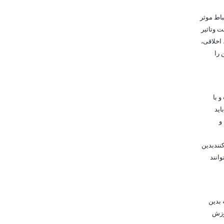
باط موثر
 وتاثیر
اخلاقی،
 را
 با
اید
و
کنندبدین
وانند
 بدین
موزش