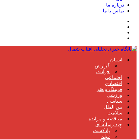
درباره ما
تماس با ما
استان
گزارش
حوادث
اجتماعی
اقتصادی
فرهنگ و هنر
ورزشی
سیاسی
بین الملل
سلامت
مناقصه و مزایده
چند رسانه ای
پادکست
فیلم