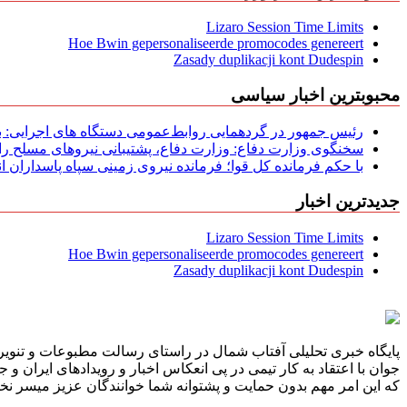
Lizaro Session Time Limits
Hoe Bwin gepersonaliseerde promocodes genereert
Zasady duplikacji kont Dudespin
محبوبترین اخبار سیاسی
رئیس جمهور در گردهمایی روابط‌عمومی دستگاه های اجرایی: به‌
سخنگوی وزارت دفاع: وزارت دفاع، پشتیبانی نیرو‌های مسلح را 
با حکم فرمانده کل قوا؛ فرمانده نیروی زمینی سپاه پاسداران
جدیدترین اخبار
Lizaro Session Time Limits
Hoe Bwin gepersonaliseerde promocodes genereert
Zasady duplikacji kont Dudespin
پایگاه خبری تحلیلی آفتاب شمال در راستای رسالت مطبوعات و تنویر 
جوان با اعتقاد به کار تیمی در پی انعکاس اخبار و رویدادهای ایران و
که این امر مهم بدون حمایت و پشتوانه شما خوانندگان عزیز میسر نخوا