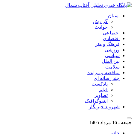
استان
گزارش
حوادث
اجتماعی
اقتصادی
فرهنگ و هنر
ورزشی
سیاسی
بین الملل
سلامت
مناقصه و مزایده
چند رسانه ای
پادکست
فیلم
تصاویر
اینفوگرافیک
شهروند خبرنگار
جمعه - 16 مرداد 1405
خانه