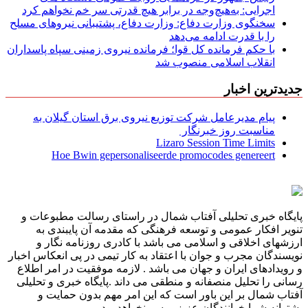
اجرایی: به‌هیچ‌وجه در برابر هیچ قدرتی سر خم نخواهم کرد
سخنگوی وزارت دفاع: وزارت دفاع، پشتیبانی نیرو‌های مسلح
را با قدرت ادامه می‌دهد
با حکم فرمانده کل قوا؛ فرمانده نیروی زمینی سپاه پاسداران
انقلاب اسلامی منصوب شد
جدیدترین اخبار
پیام مدیرعامل شركت توزیع نیروی برق استان گیلان به
مناسبت روز خبرنگار ‌
Lizaro Session Time Limits
Hoe Bwin gepersonaliseerde promocodes genereert
پایگاه خبری تحلیلی آفتاب شمال در راستای رسالت مطبوعات و
تنویر افکار عمومی و توسعه فرهنگی که مقدمه آن پایبندی به
ارزشهای اخلاقی و اسلامی می باشد با کادری روزنامه نگار و
نویسندگان مجرب و جوان با اعتقاد به کار تیمی در پی انعکاس اخبار
و رویدادهای ایران و جهان می باشد . لازمه موفقیت در امر اطلاع
رسانی را تحلیل منصفانه و منطقی می داند .پایگاه خبری و تحلیلی
آفتاب شمال بر این باور است که این امر مهم بدون حمایت و
پشتوانه شما خوانندگان عزیز میسر نخواهد بود .