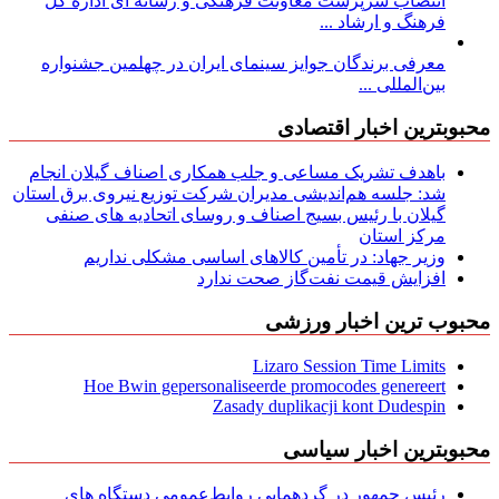
انتصاب سرپرست معاونت فرهنگی و رسانه ای اداره کل
فرهنگ و ارشاد ...
معرفی برندگان جوایز سینمای ایران در چهلمین جشنواره
بین‌المللی ...
محبوبترین اخبار اقتصادی
باهدف تشریک مساعی و جلب همکاری اصناف گیلان انجام
شد: جلسه هم‌اندیشی مدیران شركت توزیع نیروی برق استان
گیلان با رئیس بسیج اصناف و روسای اتحادیه های صنفی
مركز استان
وزیر جهاد: در تأمین کالاهای اساسی مشکلی نداریم
افزایش قیمت نفت‌گاز صحت ندارد
محبوب ترین اخبار ورزشی
Lizaro Session Time Limits
Hoe Bwin gepersonaliseerde promocodes genereert
Zasady duplikacji kont Dudespin
محبوبترین اخبار سیاسی
رئیس جمهور در گردهمایی روابط‌عمومی دستگاه های