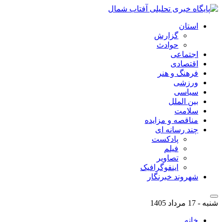
استان
گزارش
حوادث
اجتماعی
اقتصادی
فرهنگ و هنر
ورزشی
سیاسی
بین الملل
سلامت
مناقصه و مزایده
چند رسانه ای
پادکست
فیلم
تصاویر
اینفوگرافیک
شهروند خبرنگار
شنبه - 17 مرداد 1405
خانه