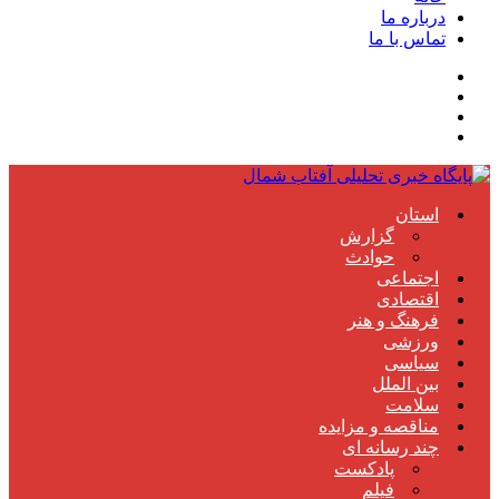
درباره ما
تماس با ما
استان
گزارش
حوادث
اجتماعی
اقتصادی
فرهنگ و هنر
ورزشی
سیاسی
بین الملل
سلامت
مناقصه و مزایده
چند رسانه ای
پادکست
فیلم