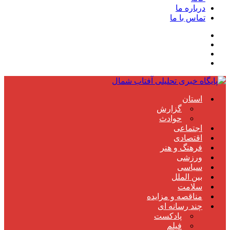
درباره ما
تماس با ما
استان
گزارش
حوادث
اجتماعی
اقتصادی
فرهنگ و هنر
ورزشی
سیاسی
بین الملل
سلامت
مناقصه و مزایده
چند رسانه ای
پادکست
فیلم