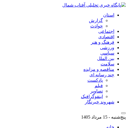
استان
گزارش
حوادث
اجتماعی
اقتصادی
فرهنگ و هنر
ورزشی
سیاسی
بین الملل
سلامت
مناقصه و مزایده
چند رسانه ای
پادکست
فیلم
تصاویر
اینفوگرافیک
شهروند خبرنگار
پنج‌شنبه - 15 مرداد 1405
خانه