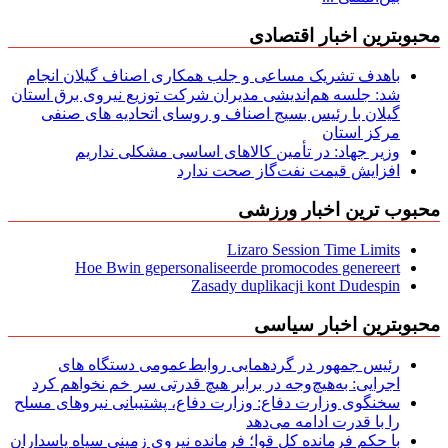
محبوبترین اخبار اقتصادی
باهدف تشریک مساعی و جلب همکاری اصناف گیلان انجام
شد: جلسه هم‌اندیشی مدیران شركت توزیع نیروی برق استان
گیلان با رئیس بسیج اصناف و روسای اتحادیه های صنفی
مركز استان
وزیر جهاد: در تأمین کالاهای اساسی مشکلی نداریم
افزایش قیمت نفت‌گاز صحت ندارد
محبوب ترین اخبار ورزشی
Lizaro Session Time Limits
Hoe Bwin gepersonaliseerde promocodes genereert
Zasady duplikacji kont Dudespin
محبوبترین اخبار سیاسی
رئیس جمهور در گردهمایی روابط‌عمومی دستگاه های
اجرایی: به‌هیچ‌وجه در برابر هیچ قدرتی سر خم نخواهم کرد
سخنگوی وزارت دفاع: وزارت دفاع، پشتیبانی نیرو‌های مسلح
را با قدرت ادامه می‌دهد
با حکم فرمانده کل قوا؛ فرمانده نیروی زمینی سپاه پاسداران