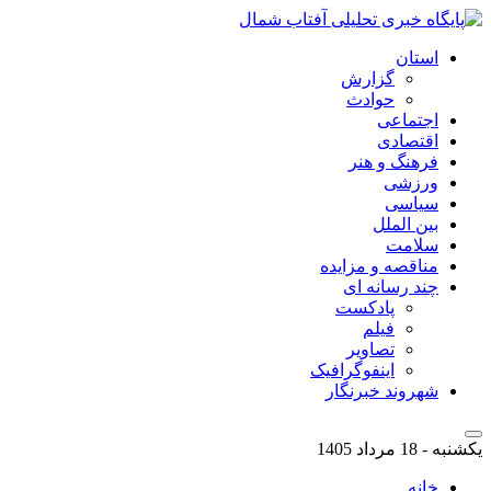
استان
گزارش
حوادث
اجتماعی
اقتصادی
فرهنگ و هنر
ورزشی
سیاسی
بین الملل
سلامت
مناقصه و مزایده
چند رسانه ای
پادکست
فیلم
تصاویر
اینفوگرافیک
شهروند خبرنگار
یکشنبه - 18 مرداد 1405
خانه