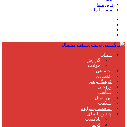
درباره ما
تماس با ما
استان
گزارش
حوادث
اجتماعی
اقتصادی
فرهنگ و هنر
ورزشی
سیاسی
بین الملل
سلامت
مناقصه و مزایده
چند رسانه ای
پادکست
فیلم