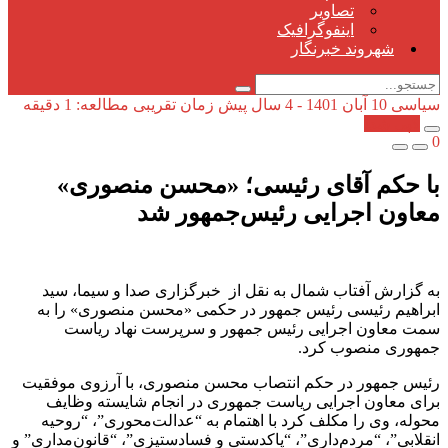
تصاویر
اینفوگرافیک
شهروند خبرنگار
سیاسی
10 آبان 1401 - 4 سال پیش
زمان تقریبی مطالعه: 1 دقیقه
کپی شد!
0
با حکم آقای رئیسی؛ «محسن منصوری»
معاون اجرایی رئیس‌جمهور شد
به گزارش آفتاب شمال به نقل از خبرگزاری صدا و سیما، سید
ابراهیم رئیسی رئیس جمهور در حکمی «محسن منصوری» را به
سمت معاون اجرایی رئیس جمهور و سرپرست نهاد ریاست
جمهوری منصوب کرد.
رئیس جمهور در حکم انتصاب محسن منصوری، با آرزوی موفقیت
برای معاون اجرایی ریاست جمهوری در انجام شایسته وظایف
محوله، وی را مکلف کرد با اهتمام به “عدالت‌محوری”، “روحیه
انقلابی”، “مردم‌داری”، “پاکدستی و فسادستیزی”، “قانون‌مداری” و