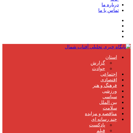
درباره ما
تماس با ما
استان
گزارش
حوادث
اجتماعی
اقتصادی
فرهنگ و هنر
ورزشی
سیاسی
بین الملل
سلامت
مناقصه و مزایده
چند رسانه ای
پادکست
فیلم