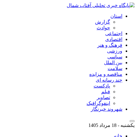
استان
گزارش
حوادث
اجتماعی
اقتصادی
فرهنگ و هنر
ورزشی
سیاسی
بین الملل
سلامت
مناقصه و مزایده
چند رسانه ای
پادکست
فیلم
تصاویر
اینفوگرافیک
شهروند خبرنگار
یکشنبه - 18 مرداد 1405
خانه