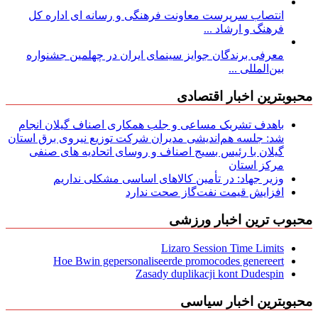
انتصاب سرپرست معاونت فرهنگی و رسانه ای اداره کل
فرهنگ و ارشاد ...
معرفی برندگان جوایز سینمای ایران در چهلمین جشنواره
بین‌المللی ...
محبوبترین اخبار اقتصادی
باهدف تشریک مساعی و جلب همکاری اصناف گیلان انجام
شد: جلسه هم‌اندیشی مدیران شركت توزیع نیروی برق استان
گیلان با رئیس بسیج اصناف و روسای اتحادیه های صنفی
مركز استان
وزیر جهاد: در تأمین کالاهای اساسی مشکلی نداریم
افزایش قیمت نفت‌گاز صحت ندارد
محبوب ترین اخبار ورزشی
Lizaro Session Time Limits
Hoe Bwin gepersonaliseerde promocodes genereert
Zasady duplikacji kont Dudespin
محبوبترین اخبار سیاسی