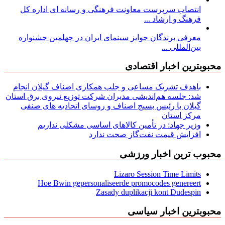
انتصاب سرپرست معاونت فرهنگی و رسانه ای اداره کل
فرهنگ و ارشاد ...
معرفی برندگان جوایز سینمای ایران در چهلمین جشنواره
بین‌المللی ...
محبوبترین اخبار اقتصادی
باهدف تشریک مساعی و جلب همکاری اصناف گیلان انجام
شد: جلسه هم‌اندیشی مدیران شركت توزیع نیروی برق استان
گیلان با رئیس بسیج اصناف و روسای اتحادیه های صنفی
مركز استان
وزیر جهاد: در تأمین کالاهای اساسی مشکلی نداریم
افزایش قیمت نفت‌گاز صحت ندارد
محبوب ترین اخبار ورزشی
Lizaro Session Time Limits
Hoe Bwin gepersonaliseerde promocodes genereert
Zasady duplikacji kont Dudespin
محبوبترین اخبار سیاسی