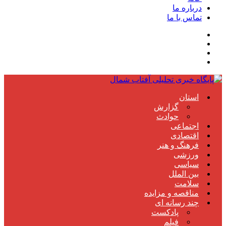
درباره ما
تماس با ما
استان
گزارش
حوادث
اجتماعی
اقتصادی
فرهنگ و هنر
ورزشی
سیاسی
بین الملل
سلامت
مناقصه و مزایده
چند رسانه ای
پادکست
فیلم