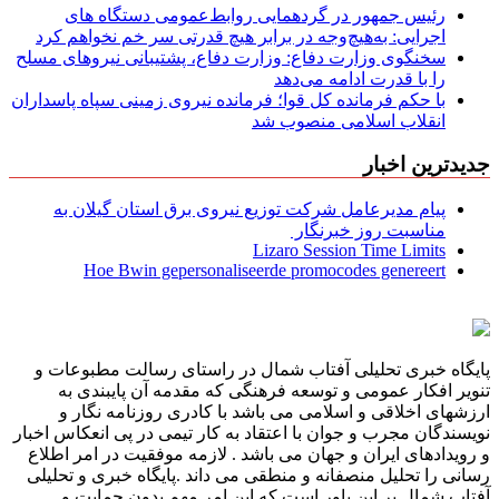
رئیس جمهور در گردهمایی روابط‌عمومی دستگاه های
اجرایی: به‌هیچ‌وجه در برابر هیچ قدرتی سر خم نخواهم کرد
سخنگوی وزارت دفاع: وزارت دفاع، پشتیبانی نیرو‌های مسلح
را با قدرت ادامه می‌دهد
با حکم فرمانده کل قوا؛ فرمانده نیروی زمینی سپاه پاسداران
انقلاب اسلامی منصوب شد
جدیدترین اخبار
پیام مدیرعامل شركت توزیع نیروی برق استان گیلان به
مناسبت روز خبرنگار ‌
Lizaro Session Time Limits
Hoe Bwin gepersonaliseerde promocodes genereert
پایگاه خبری تحلیلی آفتاب شمال در راستای رسالت مطبوعات و
تنویر افکار عمومی و توسعه فرهنگی که مقدمه آن پایبندی به
ارزشهای اخلاقی و اسلامی می باشد با کادری روزنامه نگار و
نویسندگان مجرب و جوان با اعتقاد به کار تیمی در پی انعکاس اخبار
و رویدادهای ایران و جهان می باشد . لازمه موفقیت در امر اطلاع
رسانی را تحلیل منصفانه و منطقی می داند .پایگاه خبری و تحلیلی
آفتاب شمال بر این باور است که این امر مهم بدون حمایت و