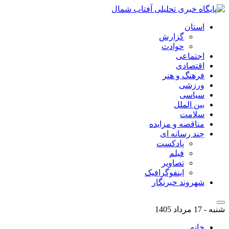
استان
گزارش
حوادث
اجتماعی
اقتصادی
فرهنگ و هنر
ورزشی
سیاسی
بین الملل
سلامت
مناقصه و مزایده
چند رسانه ای
پادکست
فیلم
تصاویر
اینفوگرافیک
شهروند خبرنگار
شنبه - 17 مرداد 1405
خانه