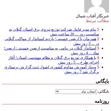
خبرنگار آفتاب شمال
مطالب مرتبط
1
پیام مدیرعامل شركت توزیع نیروی برق استان گیلان به
مناسبت روز ...
20 ساعت پیش
2
همزمان با اربعین حسینی؛ بازدید استاندار از مواکب گیلانی
در ...
3 روز پیش
3
استاندار گیلان در پیامی به مناسبت اربعین حسینی: اربعین؛
نماد ...
4 روز پیش
4
با همکاری توزیع برق گیلان و نظام مهندسی استان؛ آغاز
اجرای طرح ...
5 روز پیش
5
وبینار آموزش مداوم کشوری اصول ثبت گزارش پرستاری
برگزار شد
7 روز پیش
بایگانی
بایگانی
روزنامه