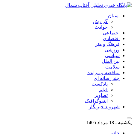
استان
گزارش
حوادث
اجتماعی
اقتصادی
فرهنگ و هنر
ورزشی
سیاسی
بین الملل
سلامت
مناقصه و مزایده
چند رسانه ای
پادکست
فیلم
تصاویر
اینفوگرافیک
شهروند خبرنگار
یکشنبه - 18 مرداد 1405
خانه