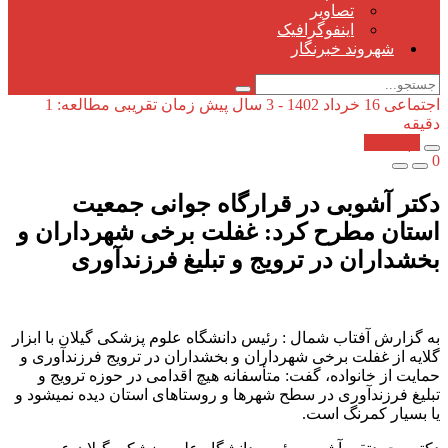
تصاویر
اینفوگرافیک
شهروند خبرنگار
اجتماعی
16 خرداد 1402 - 3 سال پیش
زمان تقریبی مطالعه: 1
دقیقه
کپی شد!
0
دکتر آشوبی در قرارگاه جوانی جمعیت
استان مطرح کرد: غفلت برخی شهرداران و
بخشداران در ترویج و تبلیغ فرزندآوری
به گزارش آفتاب شمال : رئیس دانشگاه علوم پزشکی گیلان با ابزار
گلایه از غفلت برخی شهرداران و بخشداران در ترویج فرزندآوری و
حمایت از خانواده، گفت: متأسفانه هیچ اقدامی در حوزه ترویج و
تبلیغ فرزندآوری در سطح شهرها و روستاهای استان دیده نمیشود و
یا بسیار کمرنگ است.