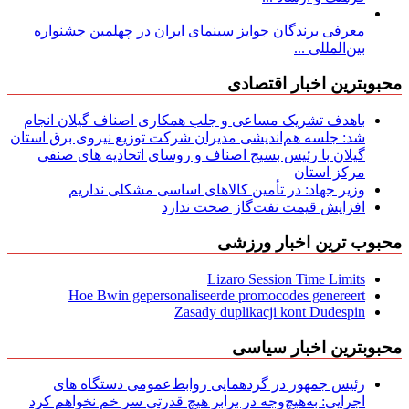
معرفی برندگان جوایز سینمای ایران در چهلمین جشنواره
بین‌المللی ...
محبوبترین اخبار اقتصادی
باهدف تشریک مساعی و جلب همکاری اصناف گیلان انجام
شد: جلسه هم‌اندیشی مدیران شركت توزیع نیروی برق استان
گیلان با رئیس بسیج اصناف و روسای اتحادیه های صنفی
مركز استان
وزیر جهاد: در تأمین کالاهای اساسی مشکلی نداریم
افزایش قیمت نفت‌گاز صحت ندارد
محبوب ترین اخبار ورزشی
Lizaro Session Time Limits
Hoe Bwin gepersonaliseerde promocodes genereert
Zasady duplikacji kont Dudespin
محبوبترین اخبار سیاسی
رئیس جمهور در گردهمایی روابط‌عمومی دستگاه های
اجرایی: به‌هیچ‌وجه در برابر هیچ قدرتی سر خم نخواهم کرد