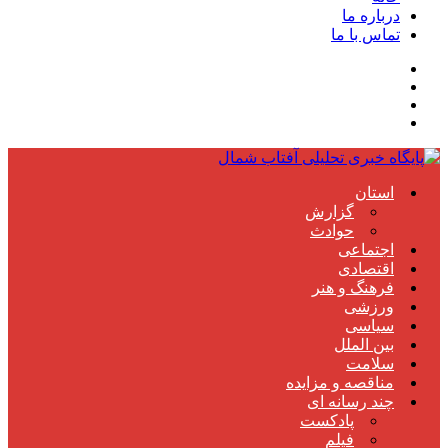
درباره ما
تماس با ما
استان
گزارش
حوادث
اجتماعی
اقتصادی
فرهنگ و هنر
ورزشی
سیاسی
بین الملل
سلامت
مناقصه و مزایده
چند رسانه ای
پادکست
فیلم