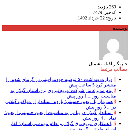
269 بازدید
کدخبر: 7479
تاریخ: 22 خرداد 1402
نویسنده
خبرنگار آفتاب شمال
مطالب مرتبط
1
وزارت بهداشت ۵۰ توصیه خودمراقبتی در گرمای شدید را
منتشر کرد
5 ساعت پیش
2
پیام مدیرعامل شركت توزیع نیروی برق استان گیلان به
مناسبت روز ...
1 روز پیش
3
همزمان با اربعین حسینی؛ بازدید استاندار از مواکب گیلانی
در ...
3 روز پیش
4
استاندار گیلان در پیامی به مناسبت اربعین حسینی: اربعین؛
نماد ...
4 روز پیش
5
با همکاری توزیع برق گیلان و نظام مهندسی استان؛ آغاز
اجرای طرح ...
5 روز پیش