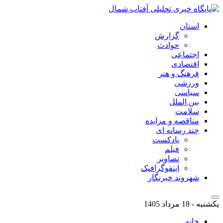
استان
گزارش
حوادث
اجتماعی
اقتصادی
فرهنگ و هنر
ورزشی
سیاسی
بین الملل
سلامت
مناقصه و مزایده
چند رسانه ای
پادکست
فیلم
تصاویر
اینفوگرافیک
شهروند خبرنگار
یکشنبه - 18 مرداد 1405
خانه