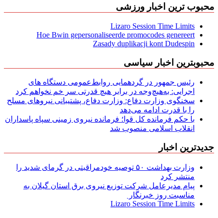
محبوب ترین اخبار ورزشی
Lizaro Session Time Limits
Hoe Bwin gepersonaliseerde promocodes genereert
Zasady duplikacji kont Dudespin
محبوبترین اخبار سیاسی
رئیس جمهور در گردهمایی روابط‌عمومی دستگاه های
اجرایی: به‌هیچ‌وجه در برابر هیچ قدرتی سر خم نخواهم کرد
سخنگوی وزارت دفاع: وزارت دفاع، پشتیبانی نیرو‌های مسلح
را با قدرت ادامه می‌دهد
با حکم فرمانده کل قوا؛ فرمانده نیروی زمینی سپاه پاسداران
انقلاب اسلامی منصوب شد
جدیدترین اخبار
وزارت بهداشت ۵۰ توصیه خودمراقبتی در گرمای شدید را
منتشر کرد
پیام مدیرعامل شركت توزیع نیروی برق استان گیلان به
مناسبت روز خبرنگار ‌
Lizaro Session Time Limits