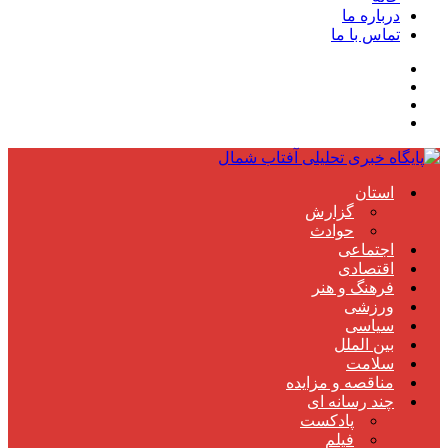
درباره ما
تماس با ما
استان
گزارش
حوادث
اجتماعی
اقتصادی
فرهنگ و هنر
ورزشی
سیاسی
بین الملل
سلامت
مناقصه و مزایده
چند رسانه ای
پادکست
فیلم