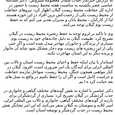
به گزارش خبرنگار آفتاب شمال معصومه سیروس : دکتر اسدالله
عباسی عصر یکشنبه به مناسبت هفته محیط زیست با حضور در
اداره کل حفاظت محیط زیست گیلان اظهار کرد: نیروهای حفاظت
از محیط زیست یکی از زحمت‌کش ترین افراد در این حوزه هستند
لذا از کارکنان ، محیط بانان و مدیران تقدیر می کنم که به حفظ
زیست بوم گیلان توجه می‌کنند.
وی با تاکید بر لزوم توجه به حفظ زنجیره محیط زیست در گیلان
تصریح کرد: طبیعت گیلان به دلیل جاذبه‌های خود به زیست بوم
بسیاری از پرندگان و جانوران مهاجر مبدل شده است و اگر حتی
یکی از این زنجیره های زیست بوم دچار مشکل شود شاید آن جانوار
و پرنده دیگر به این استان مهاجرت نکنند.
استاندار با بیان اینکه حفظ و احیای محیط زیست استان و تالاب بین
المللی انزلی برای آیندگان یک امر ضروری است، افزود: گیلان در
کنار مواهبی همچون جنگل، محیط زیست، سواحل نیازمند حفاظت
و حراست کامل است و اگر آن را حفظ نکنیم در واقع به نسل های
بعد خیانت کرد ه ا یم.
دکتر عباسی با اشاره به نقش گونه‌های مختلف گیاهی و جانواری در
جذب گردشگر در گیلان تصریح کرد: بسیاری از گردشگران برای
بازدید از گونه‌های مختلف گیاهی، جانواری و تالاب بین المللی انزلی،
امیر کلایه و سوستان به گیلان سفر می‌کنند که این امر نشانگر نقش
محیط زیست در جذب گردشگر و توسعه استان است.