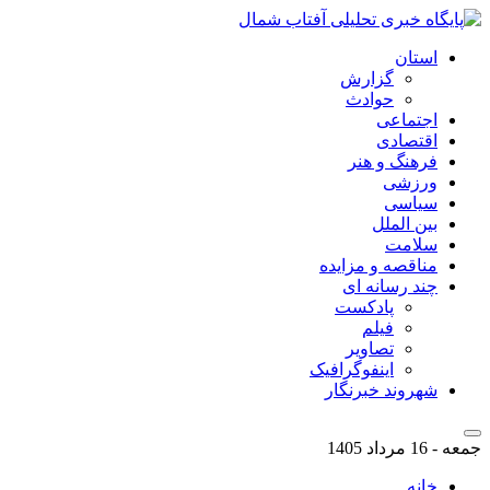
استان
گزارش
حوادث
اجتماعی
اقتصادی
فرهنگ و هنر
ورزشی
سیاسی
بین الملل
سلامت
مناقصه و مزایده
چند رسانه ای
پادکست
فیلم
تصاویر
اینفوگرافیک
شهروند خبرنگار
جمعه - 16 مرداد 1405
خانه