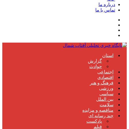
درباره ما
تماس با ما
استان
گزارش
حوادث
اجتماعی
اقتصادی
فرهنگ و هنر
ورزشی
سیاسی
بین الملل
سلامت
مناقصه و مزایده
چند رسانه ای
پادکست
فیلم