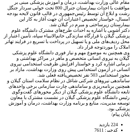
مقام عالی وزارت بهداشت، درمان و آموزش پزشکی مبنی بر
موافقت با احداث بیمارستان جنرال 800 تخت خوابی سردار جنگل
رشت و ابلاغ آن توسط رئیس‌جمهوری در قالب قانون لایحه بودجه
امسال، خواستار تخصیص اعتبارات آن جهت آغاز به کار این
بیمارستان زیرساختی و مبرم در گیلان شد.
دکتر آشوبی با اشاره به احداث طرح‌های مشترک دانشگاه علوم
پزشکی گیلان با قرارگاه سازندگی خاتم‌الانبیاء سپاه، تأمین اعتبار از
محل ردیف‌های ملی و یا تسهیل در پرداخت با تسریع در فرایند تهاتر
املاک را موردتوجه قرار داد.
وی همچنین به موضوع مهم و نیاز فوری دانشگاه علوم پزشکی
گیلان به نیروی انسانی متخصص و ماهر در مراکز بهداشتی و
درمانی اشاره کرد و خواستار افزایش ظرفیت استخدامی نیروی
انسانی در آزمون استخدامی پیش روی وزارت بهداشت، مازاد بر
مجوز استخدامی 503 نفر تخصیص‌یافته فعلی شد.
ساماندهی نیروهای شرکتی شاغل در نظام سلامت استان گیلان و
همچنین برنامه‌ریزی و ساماندهی چارت سازمانی برخی واحدهای
تابعه دانشگاه علوم پزشکی گیلان از دیگر محورهای گفت‌وگوی
رئیس دانشگاه علوم پزشکی گیلان در نشست مشترک با معاون
توسعه مدیریت، منابع و برنامه وزارت بهداشت، درمان و آموزش
پزشکی بود.
پایان پیام/
224 بازدید
کدخبر: 7611