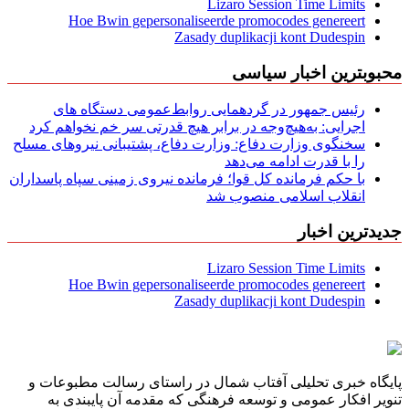
Lizaro Session Time Limits
Hoe Bwin gepersonaliseerde promocodes genereert
Zasady duplikacji kont Dudespin
محبوبترین اخبار سیاسی
رئیس جمهور در گردهمایی روابط‌عمومی دستگاه های
اجرایی: به‌هیچ‌وجه در برابر هیچ قدرتی سر خم نخواهم کرد
سخنگوی وزارت دفاع: وزارت دفاع، پشتیبانی نیرو‌های مسلح
را با قدرت ادامه می‌دهد
با حکم فرمانده کل قوا؛ فرمانده نیروی زمینی سپاه پاسداران
انقلاب اسلامی منصوب شد
جدیدترین اخبار
Lizaro Session Time Limits
Hoe Bwin gepersonaliseerde promocodes genereert
Zasady duplikacji kont Dudespin
پایگاه خبری تحلیلی آفتاب شمال در راستای رسالت مطبوعات و
تنویر افکار عمومی و توسعه فرهنگی که مقدمه آن پایبندی به