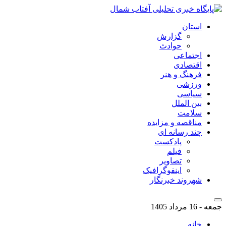
استان
گزارش
حوادث
اجتماعی
اقتصادی
فرهنگ و هنر
ورزشی
سیاسی
بین الملل
سلامت
مناقصه و مزایده
چند رسانه ای
پادکست
فیلم
تصاویر
اینفوگرافیک
شهروند خبرنگار
جمعه - 16 مرداد 1405
خانه