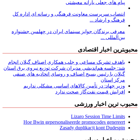
پیام های جعلی یارانه معیشتی
انتصاب سرپرست معاونت فرهنگی و رسانه ای اداره کل
فرهنگ و ارشاد ...
معرفی برندگان جوایز سینمای ایران در چهلمین جشنواره
بین‌المللی ...
محبوبترین اخبار اقتصادی
باهدف تشریک مساعی و جلب همکاری اصناف گیلان انجام
شد: جلسه هم‌اندیشی مدیران شركت توزیع نیروی برق استان
گیلان با رئیس بسیج اصناف و روسای اتحادیه های صنفی
مركز استان
وزیر جهاد: در تأمین کالاهای اساسی مشکلی نداریم
افزایش قیمت نفت‌گاز صحت ندارد
محبوب ترین اخبار ورزشی
Lizaro Session Time Limits
Hoe Bwin gepersonaliseerde promocodes genereert
Zasady duplikacji kont Dudespin
محبوبترین اخبار سیاسی