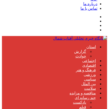
درباره ما
تماس با ما
استان
گزارش
حوادث
اجتماعی
اقتصادی
فرهنگ و هنر
ورزشی
سیاسی
بین الملل
سلامت
مناقصه و مزایده
چند رسانه ای
پادکست
فیلم