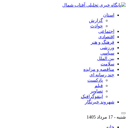
استان
گزارش
حوادث
اجتماعی
اقتصادی
فرهنگ و هنر
ورزشی
سیاسی
بین الملل
سلامت
مناقصه و مزایده
چند رسانه ای
پادکست
فیلم
تصاویر
اینفوگرافیک
شهروند خبرنگار
شنبه - 17 مرداد 1405
خانه