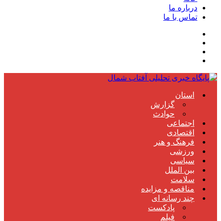
درباره ما
تماس با ما
استان
گزارش
حوادث
اجتماعی
اقتصادی
فرهنگ و هنر
ورزشی
سیاسی
بین الملل
سلامت
مناقصه و مزایده
چند رسانه ای
پادکست
فیلم