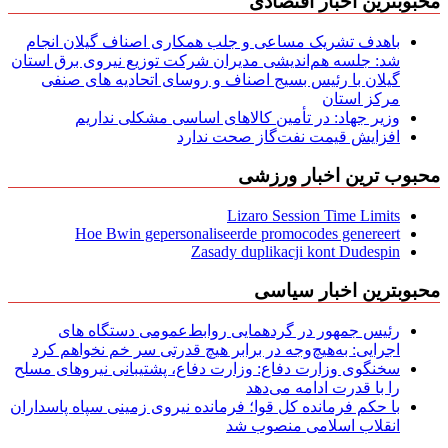
محبوبترین اخبار اقتصادی
باهدف تشریک مساعی و جلب همکاری اصناف گیلان انجام
شد: جلسه هم‌اندیشی مدیران شركت توزیع نیروی برق استان
گیلان با رئیس بسیج اصناف و روسای اتحادیه های صنفی
مركز استان
وزیر جهاد: در تأمین کالاهای اساسی مشکلی نداریم
افزایش قیمت نفت‌گاز صحت ندارد
محبوب ترین اخبار ورزشی
Lizaro Session Time Limits
Hoe Bwin gepersonaliseerde promocodes genereert
Zasady duplikacji kont Dudespin
محبوبترین اخبار سیاسی
رئیس جمهور در گردهمایی روابط‌عمومی دستگاه های
اجرایی: به‌هیچ‌وجه در برابر هیچ قدرتی سر خم نخواهم کرد
سخنگوی وزارت دفاع: وزارت دفاع، پشتیبانی نیرو‌های مسلح
را با قدرت ادامه می‌دهد
با حکم فرمانده کل قوا؛ فرمانده نیروی زمینی سپاه پاسداران
انقلاب اسلامی منصوب شد