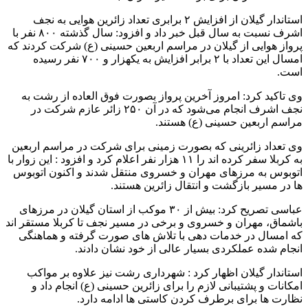
استاندار گیلان از افزایش ۲ برابری تعداد زائرین هوایی به نجف
اشرف نسبت به سال قبل خبر داد و افزود: سال گذشته ۸۰۰ نفر با
پرواز هوایی از گیلان در مراسم اربعین حسینی (ع) شرکت کردند که
امسال این تعداد با ۲ برابر افزایش به یکهزار و ۷۰۰ نفر رسیده
است.
وی تاکید کرد: امروز آخرین پرواز بصورت فوق العاده از رشت به
نجف اشرف انجام می‌شود که در آن ۲۵۰ زائر عازم شرکت در
مراسم اربعین حسینی (ع) هستند.
وی تعداد زائرینی که بصورت زمینی برای شرکت در مراسم اربعین
به کربلا سفر کرده اند را ۱۱ هزار نفر اعلام کرد و افزود : این زوار با
اتوبوس به مرزهای مهران و خسروی منتقل شدند و اکنون اتوبوس
ها در مسیر بازگشت و انتقال زائرین هستند.
عباسی تصریح کرد: بیش از ۳۰ موکب از استان گیلان در مرزهای
باشماق، مهران و خسروی و برخی در مسیر نجف تا کربلا مستقر اند
که امسال در خدمات دهی با تلاش های صورت گرفته و هماهنگی
انجام شده عملکردی بسیار عالی از خود نشان دادند.
استاندار گیلان اظهار کرد : شهرداری رشت نیز علاوه بر مواکب
امکانات و پشتیبانی لازم را برای زائرین حسینی (ع) انجام داد و
نظارت ها برای برطرف کردن کاستی ها ادامه دارد.