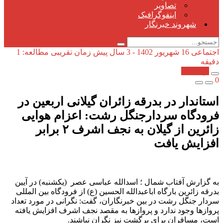
تصاویر
اینفوگرافیک
شهروند خبرنگار
اجتماعی
16 شهریور 1402 - 3 سال پیش
زمان تقریبی مطالعه: 1
دقیقه
کپی شد!
0
استاندار در بدرقه زائران گیلانی اربعین در
فرودگاه سردارجنگل رشت: اعزام هوایی
زائرین از گیلان به نجف اشرف ۲ برابر
افزایش یافت
به گزارش آفتاب شمال ؛ اسدالله عباسی عصر (یکشنبه) در آیین
بدرقه زائرین بارگاه اباعبدالله الحسین (ع) از فرودگاه بین المللی
سردار جنگل رشت در بین خبرنگاران، گفت: نگرانی در مورد تعداد
پروازها وجود ندارد و پروازها به مقصد نجف اشرف افزایش یافته
است، مسافران برای برگشت نیز نگران نباشند.