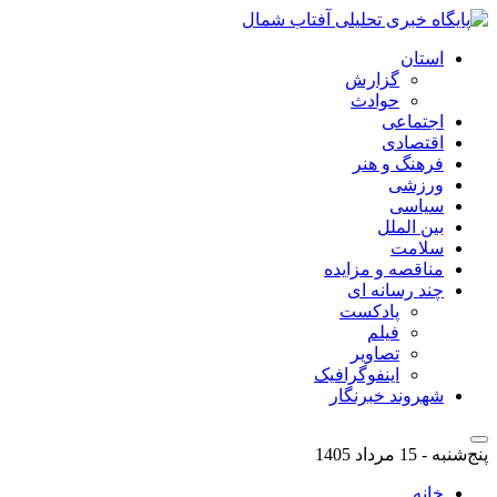
استان
گزارش
حوادث
اجتماعی
اقتصادی
فرهنگ و هنر
ورزشی
سیاسی
بین الملل
سلامت
مناقصه و مزایده
چند رسانه ای
پادکست
فیلم
تصاویر
اینفوگرافیک
شهروند خبرنگار
پنج‌شنبه - 15 مرداد 1405
خانه