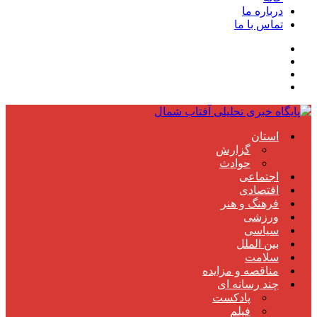
درباره ما
تماس با ما
استان
گزارش
حوادث
اجتماعی
اقتصادی
فرهنگ و هنر
ورزشی
سیاسی
بین الملل
سلامت
مناقصه و مزایده
چند رسانه ای
پادکست
فیلم