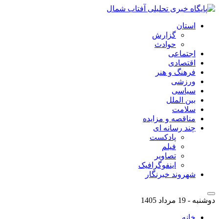
استان
گزارش
حوادث
اجتماعی
اقتصادی
فرهنگ و هنر
ورزشی
سیاسی
بین الملل
سلامت
مناقصه و مزایده
چند رسانه ای
پادکست
فیلم
تصاویر
اینفوگرافیک
شهروند خبرنگار
دوشنبه - 19 مرداد 1405
خانه