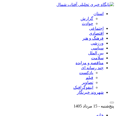
استان
گزارش
حوادث
اجتماعی
اقتصادی
فرهنگ و هنر
ورزشی
سیاسی
بین الملل
سلامت
مناقصه و مزایده
چند رسانه ای
پادکست
فیلم
تصاویر
اینفوگرافیک
شهروند خبرنگار
پنج‌شنبه - 15 مرداد 1405
خانه