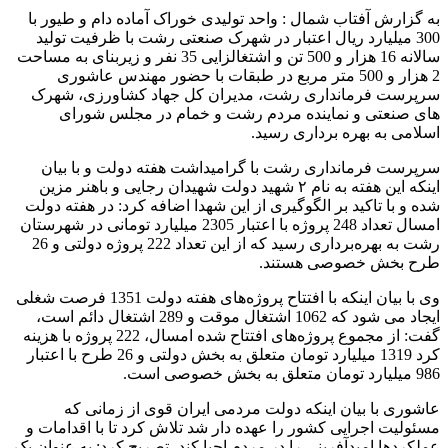
به گزارش آفتاب شمال : واحد تولیدی خوراک آماده دام و طیور با
300 میلیارد ریال اعتبار در شهرک صنعتی رشت با ظرفیت تولید
سالانه 16 هزار و 500 تن و اشتغالزایی 35 نفر و زیربنای به مساحت
2 هزار و 500 متر مربع در طبقات با حضور مهندس عاشوری
سرپرست فرمانداری رشت، مدیران کل جهاد کشاورزی، شهرک
های صنعتی و نماینده مردم رشت و خمام در مجلس شورای
اسلامی به بهره برداری رسید.
سرپرست فرمانداری رشت با گرامیداشت هفته دولت و با بیان
اینکه این هفته به نام ۲ شهید دولت شهیدان رجایی و باهنر مزین
شده و با تاکید بر الگوگیری از این شهدا اضافه کرد: در هفته دولت
امسال تعداد 248 پروژه با اعتبار 2305 میلیارد تومانی در شهرستان
رشت به بهره‌برداری رسید که از این تعداد 222 پروژه دولتی و 26
طرح بخش خصوصی هستند.
وی با بیان اینکه با افتتاح پروژه‌های هفته دولت 1351 فرصت شغلی
ایجاد می شود که 1062 اشتغال موقت و 289 اشتغال دائم است،
گفت: از مجموع پروژه‌های افتتاح شده امسال، 222 پروژه با هزینه
کرد 1319 میلیارد تومان متعلق به بخش دولتی و 26 طرح با اعتبار
986 میلیارد تومان متعلق به بخش خصوصی است.
عاشوری با بیان اینکه دولت مردمی ایران قوی از زمانی که
مسئولیت اجرایی کشور را عهده دار شد تلاش کرد تا با اقدامات و
عملکردها امیدآفرینی را در مردم احیا کند، تصریح کرد: به عنوان یک