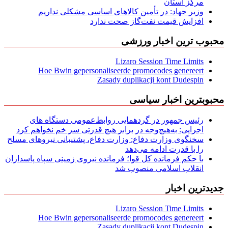
مركز استان
وزیر جهاد: در تأمین کالاهای اساسی مشکلی نداریم
افزایش قیمت نفت‌گاز صحت ندارد
محبوب ترین اخبار ورزشی
Lizaro Session Time Limits
Hoe Bwin gepersonaliseerde promocodes genereert
Zasady duplikacji kont Dudespin
محبوبترین اخبار سیاسی
رئیس جمهور در گردهمایی روابط‌عمومی دستگاه های
اجرایی: به‌هیچ‌وجه در برابر هیچ قدرتی سر خم نخواهم کرد
سخنگوی وزارت دفاع: وزارت دفاع، پشتیبانی نیرو‌های مسلح
را با قدرت ادامه می‌دهد
با حکم فرمانده کل قوا؛ فرمانده نیروی زمینی سپاه پاسداران
انقلاب اسلامی منصوب شد
جدیدترین اخبار
Lizaro Session Time Limits
Hoe Bwin gepersonaliseerde promocodes genereert
Zasady duplikacji kont Dudespin