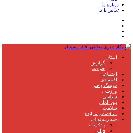
درباره ما
تماس با ما
استان
گزارش
حوادث
اجتماعی
اقتصادی
فرهنگ و هنر
ورزشی
سیاسی
بین الملل
سلامت
مناقصه و مزایده
چند رسانه ای
پادکست
فیلم