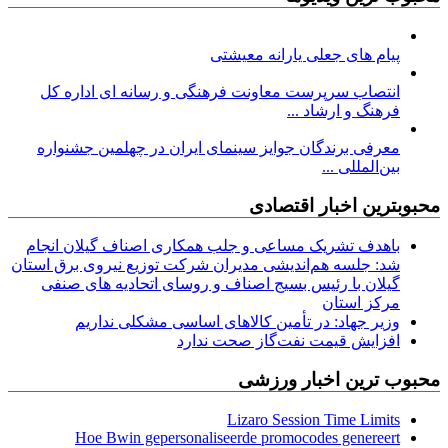
پیام های جعلی یارانه معیشتی
انتصاب سرپرست معاونت فرهنگی و رسانه ای اداره کل
فرهنگ و ارشاد ...
معرفی برندگان جوایز سینمای ایران در چهلمین جشنواره
بین‌المللی ...
محبوبترین اخبار اقتصادی
باهدف تشریک مساعی و جلب همکاری اصناف گیلان انجام
شد: جلسه هم‌اندیشی مدیران شركت توزیع نیروی برق استان
گیلان با رئیس بسیج اصناف و روسای اتحادیه های صنفی
مركز استان
وزیر جهاد: در تأمین کالاهای اساسی مشکلی نداریم
افزایش قیمت نفت‌گاز صحت ندارد
محبوب ترین اخبار ورزشی
Lizaro Session Time Limits
Hoe Bwin gepersonaliseerde promocodes genereert