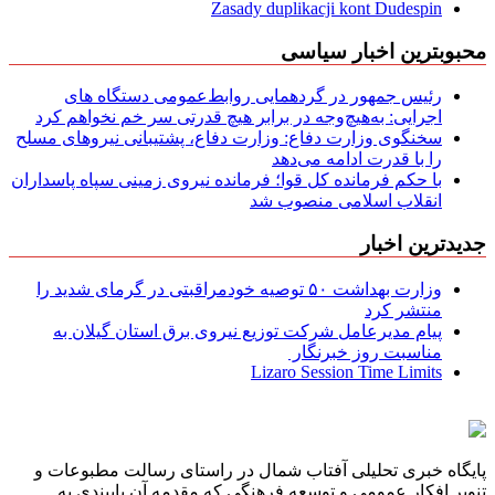
Zasady duplikacji kont Dudespin
محبوبترین اخبار سیاسی
رئیس جمهور در گردهمایی روابط‌عمومی دستگاه های
اجرایی: به‌هیچ‌وجه در برابر هیچ قدرتی سر خم نخواهم کرد
سخنگوی وزارت دفاع: وزارت دفاع، پشتیبانی نیرو‌های مسلح
را با قدرت ادامه می‌دهد
با حکم فرمانده کل قوا؛ فرمانده نیروی زمینی سپاه پاسداران
انقلاب اسلامی منصوب شد
جدیدترین اخبار
وزارت بهداشت ۵۰ توصیه خودمراقبتی در گرمای شدید را
منتشر کرد
پیام مدیرعامل شركت توزیع نیروی برق استان گیلان به
مناسبت روز خبرنگار ‌
Lizaro Session Time Limits
پایگاه خبری تحلیلی آفتاب شمال در راستای رسالت مطبوعات و
تنویر افکار عمومی و توسعه فرهنگی که مقدمه آن پایبندی به