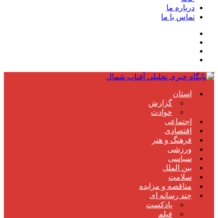
درباره ما
تماس با ما
استان
گزارش
حوادث
اجتماعی
اقتصادی
فرهنگ و هنر
ورزشی
سیاسی
بین الملل
سلامت
مناقصه و مزایده
چند رسانه ای
پادکست
فیلم