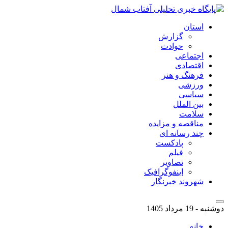
استان
گزارش
حوادث
اجتماعی
اقتصادی
فرهنگ و هنر
ورزشی
سیاسی
بین الملل
سلامت
مناقصه و مزایده
چند رسانه ای
پادکست
فیلم
تصاویر
اینفوگرافیک
شهروند خبرنگار
دوشنبه - 19 مرداد 1405
خانه