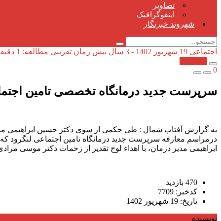
تصاویر
اینفوگرافیک
شهروند خبرنگار
اجتماعی
19 شهریور 1402 - 3 سال پیش
زمان تقریبی مطالعه: 1 دقیقه
کپی شد!
0
سرپرست جدید درمانگاه تخصصی تامین اجتم
به گزارش آفتاب شمال : طی حکمی از سوی دکتر حسین ابراهیمی مدی
درمراسم معارفه سرپرست جدید درمانگاه تامین اجتماعی لنگرود که 
ابراهیمی مدیر درمان، با اهداء لوح تقدیر از زحمات دکتر موسی مراد
470 بازدید
کدخبر: 7709
تاریخ: 19 شهریور 1402
نویسنده