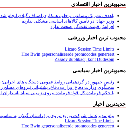
محبوبترین اخبار اقتصادی
باهدف تشریک مساعی و جلب همکاری اصناف گیلان انجام شد: ج
وزیر جهاد: در تأمین کالاهای اساسی مشکلی نداریم
افزایش قیمت نفت‌گاز صحت ندارد
محبوب ترین اخبار ورزشی
Lizaro Session Time Limits
Hoe Bwin gepersonaliseerde promocodes genereert
Zasady duplikacji kont Dudespin
محبوبترین اخبار سیاسی
رئیس جمهور در گردهمایی روابط‌عمومی دستگاه های اجرایی: به‌
سخنگوی وزارت دفاع: وزارت دفاع، پشتیبانی نیرو‌های مسلح را 
با حکم فرمانده کل قوا؛ فرمانده نیروی زمینی سپاه پاسداران
جدیدترین اخبار
پیام مدیرعامل شركت توزیع نیروی برق استان گیلان به مناسبت 
Lizaro Session Time Limits
Hoe Bwin gepersonaliseerde promocodes genereert