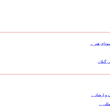
ای هنر ...
 گیلان
 ارشاد ...
لی ...