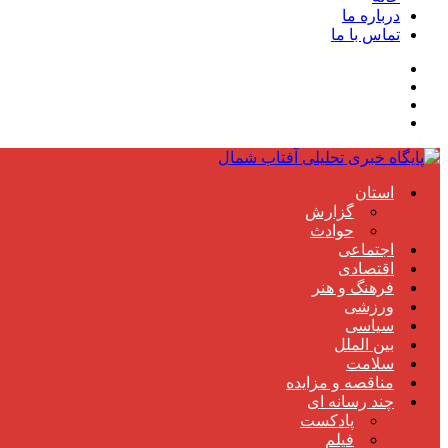
درباره ما
تماس با ما
استان
گزارش
حوادث
اجتماعی
اقتصادی
فرهنگ و هنر
ورزشی
سیاسی
بین الملل
سلامت
مناقصه و مزایده
چند رسانه ای
پادکست
فیلم