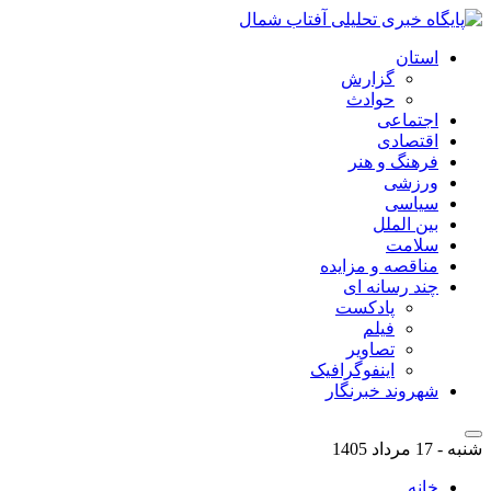
استان
گزارش
حوادث
اجتماعی
اقتصادی
فرهنگ و هنر
ورزشی
سیاسی
بین الملل
سلامت
مناقصه و مزایده
چند رسانه ای
پادکست
فیلم
تصاویر
اینفوگرافیک
شهروند خبرنگار
شنبه - 17 مرداد 1405
خانه