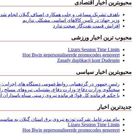
محبوبترین اخبار اقتصادی
باهدف تشریک مساعی و جلب همکاری اصناف گیلان انجام شد: ج
وزیر جهاد: در تأمین کالاهای اساسی مشکلی نداریم
افزایش قیمت نفت‌گاز صحت ندارد
محبوب ترین اخبار ورزشی
Lizaro Session Time Limits
Hoe Bwin gepersonaliseerde promocodes genereert
Zasady duplikacji kont Dudespin
محبوبترین اخبار سیاسی
رئیس جمهور در گردهمایی روابط‌عمومی دستگاه های اجرایی: به‌
سخنگوی وزارت دفاع: وزارت دفاع، پشتیبانی نیرو‌های مسلح را 
با حکم فرمانده کل قوا؛ فرمانده نیروی زمینی سپاه پاسداران
جدیدترین اخبار
پیام مدیرعامل شركت توزیع نیروی برق استان گیلان به مناسبت 
Lizaro Session Time Limits
Hoe Bwin gepersonaliseerde promocodes genereert