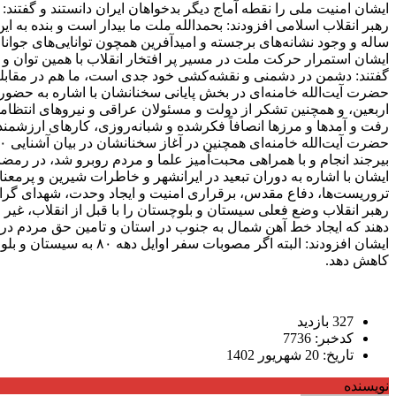
ایشان امنیت ملی را نقطه آماج دیگر بدخواهان ایران دانستند و گفتند:
ساله و وجود نشانه‌های برجسته و امیدآفرین همچون توانایی‌های جوان
ایشان استمرار حرکت ملت در مسیر پر افتخار انقلاب با همین توان و ان
گفتند: دشمن در دشمنی و نقشه‌کشی خود جدی است، ما هم در مقابل
اربعین، و همچنین تشکر از دولت و مسئولان عراقی و نیرو‌های انتظا
رفت و آمد‌ها و مرز‌ها انصافاً فکرشده و شبانه‌روزی، کار‌های ارزشمن
بیرجند انجام و با همراهی محبت‌آمیز علما و مردم روبرو شد، در رم
ایشان با اشاره به دوران تبعید در ایرانشهر و خاطرات شیرین و پرمع
تروریست‌ها، دفاع مقدس، برقراری امنیت و ایجاد وحدت، شهدای گران
رهبر انقلاب وضع فعلی سیستان و بلوچستان را با قبل از انقلاب، غیر 
دهند که ایجاد خط آهن شمال به جنوب در استان و تامین حق مردم در
ایشان افزودند: البته 
کاهش دهد.
327 بازدید
کدخبر: 7736
تاریخ: 20 شهریور 1402
نویسنده