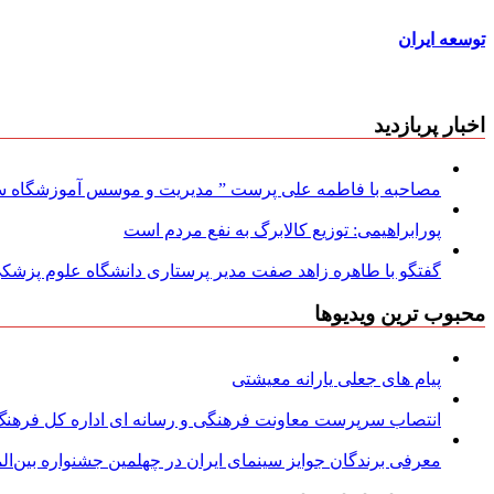
توسعه ایران
اخبار پربازدید
مصاحبه با فاطمه علی پرست ” مدیریت و موسس آموزشگاه سود
پورابراهیمی: توزیع کالابرگ به نفع مردم است
گفتگو با طاهره زاهد صفت مدیر پرستاری دانشگاه علوم پزشکی
محبوب ترین ویدیوها
پیام های جعلی یارانه معیشتی
انتصاب سرپرست معاونت فرهنگی و رسانه ای اداره کل فرهنگ و
معرفی برندگان جوایز سینمای ایران در چهلمین جشنواره بین‌المل