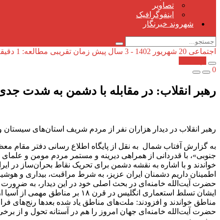
تصاویر
اینفوگرافیک
شهروند خبرنگار
اجتماعی
20 شهریور 1402 - 3 سال پیش
زمان تقریبی مطالعه: 1 دقیقه
کپی شد!
0
رهبر انقلاب: در مقابله با دشمن به شدت جد
رهبر انقلاب در دیدار هزاران نفر از مردم شریف استان‌های سیستان و
به گزارش آفتاب شمال به نقل از پایگاه اطلاع رسانی دفتر مقام معظ
جنوبی»، با قدردانی از همراهی دیرینه و مستمر مردم مومن و علمای
خواندند و با اشاره به نقشه دشمن برای تحریک نقاط بحران‌ساز در 
اطمینان داریم دشمنان ایران عزیز، به شرط مراقبت، بیداری و هوشیار
حضرت آیت‌الله خامنه‌ای در بحث اصلی خود در این دیدار، به ضرورت م
ایشان تسلط استعماری انگلیس در 
مناطق خواندند و افزودند: ملت‌های مناطق یاد شده بعد‌ها رنج‌های فرا
حضرت آیت‌الله خامنه‌ای جهان امروز را هم در آستانه تحول و از بر