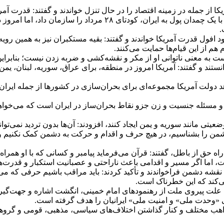
کا از جمله در زمینه اقتصاد را در حال تنزل خواندند و گفتند: قدرت آ
رهبر انقلاب در همین زمینه گفتند: روزگاری آمریکا با اعزام یک مامور 
.
ود افول قدرت آمریکا خواندند و گفتند: بقیه مستکبران نیز به همین روی
هم از این قیام‌ها حمایت می‌کنند.
 به معنی ناتوانی او از مکر و نقشه‌کشی و ضربه زدن نیست؛ بنابراین 
انستند و گفتند: آمریکا امروز در منطقه، برای عراق، سوریه، لبنان، 
هد دولت آمریکا مجموعه‌ای برای بحران‌سازی در کشور‌ها از جمله ایرا
بی و مسئله جنسیت و زن جزو نقاط بحران‌ساز در ایران است که می‌خواهند
وضعیتی مانند سوریه و یمن ایجاد کنند، افزودند: آن‌ها بدون تردید نمی‌
ی دشمن را بشناسیم، در هیچ حرف و اقدام و حرکت به دشمن کمک نکنیم
 حق از باطل، گفتند: قرآن می‌فرماید پیامبر و کسانی که با او همراه 
، اما اگر مسیر و اقدامی باعث ناراحتی و عصبانیت استکبار و قدرت‌
ا نقشه دشمن فراخواندند و تأکید کردند: باید مراقب باشیم حرفی که م
‌کند که این خطرناک است.
ه علت پیروی ملت از رهنمود‌های امام خمینی، انگشت اشاره و جهت‌گیر
ی «وحدت ملی» و امنیت ملی» ایرانیان را هدف گرفته است.
ذاهب مختلف و کنار گذاشتن اختلاف‌های سیاسی، مذهبی، قومی و گروهی 