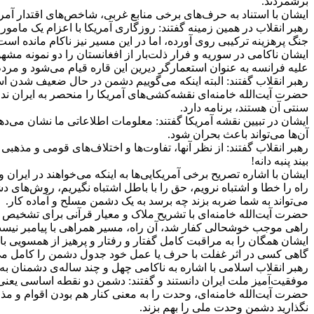
برشمردند.
ایشان با استناد به حرف‌های برخی منابع غربی، شاخص‌های اقتدار آمری
جنگ پرهزینه ترکیبی روی آورده، اما در این مسیر نیز ناکام مانده است
ایشان ناکامی در سوریه و فرار ذلت‌بار از افغانستان را دو نمونه مشه
علیه فرانسه به عنوان استعمارگر دیرین این قاره قیام می‌شود و مردم 
رهبر انقلاب گفتند: البته اینکه می‌گوییم دشمن در حال ضعیف شدن است
حضرت آیت‌الله خامنه‌ای نقشه‌کشی‌های آمریکا را منحصر به ایران ند
سنتی آن هستند، برنامه دارد.
ایشان در تبیین نقشه آمریکا گفتند: معلومات اطلاعاتی ما نشان می‌د
آن‌ها می‌تواند باعث بحران شود.
رهبر انقلاب گفتند: از نظر آنها، تفاوت‌ها و اختلاف‌های قومی و مذه
بیند پنبه دانه!
ایشان با اشاره تصریح برخی آمریکایی‌ها به اینکه می‌خواهند در ایران 
راه را خطا و اشتباه نرویم، حق را با باطل اشتباه نگیریم، روش‌ها
می‌تواند به شما ضربه بزند چه برسد به یک دشمن مسلح و آماده کار.
حضرت آیت‌الله خامنه‌ای با تشریح ملاک و معیار قرآنی برای تشخیص راه
راهی موجب خوشحالی کفار شد، آن راه، مسیر همراهی با پیامبر نیست
ایشان همگان را به مراقبت کامل گفتار و رفتار و پرهیز از همسویی ب
گاهی کسی در اثر غفلت با حرف یا عمل خود جدول دشمن را کامل می
رهبر انقلاب اسلامی با اشاره به ناکامی چهل و چند ساله‌ی دشمنان ب
موفقیت‌آمیز ملت ایران دانستند و گفتند: دشمن دو نقطه اساسی یعن
حضرت آیت‌الله خامنه‌ای، وحدت را به معنی کنار هم بودن اقوام و م
نگذارید دشمن وحدت ملی را بهم بزند.