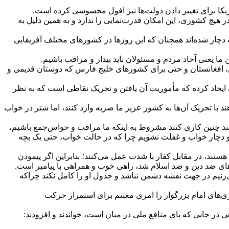
مریکا برای تغییر دادن دولت‌ها نیز افول محسوسی کرده است.
با یک چمدان پول به ایران، کودتای ۲۸ مرداد را سازمان داد، اما امروز در هیچ کشوری، این امکان قدرت‌نمایی را ندارد و به همین دلیل به
ه دچار شده‌اند همچنان که این روز‌ها در کشور‌های مختلف آفریقایی
ما یعنی آحاد مردم و مسئولان باید بیدار و مراقب باشیم.
یمن، افغانستان و حتی برای کشور‌های خلیج فارس که دوستان قدیمی و
ن ایجاد کرده که مأموریت آن یافتن و تحریک نقاطی است که به نظر
 با تحریک آن‌ها به کشور عزیز ما ضربه وارد کنند، اما شتر در خواب
توانند چنین کاری کنند مشروط به اینکه ما مراقب و حواس‌جمع باشیم،
 و دچار خواب و غفلت نشویم چرا که در حالت خواب، حتی یک بچه
هستند، در مقابل کفار با شدت عمل می‌کنند؛ بنابراین اگر پیمودن
های ضد دین و ضد اسلام شد، راهی خوب و همراهی با پیامبر است.
ی‌زنیم در جهت نقشه دشمن نباشد و جدول او را کامل نکند چراکه
ی‌های امام بزرگوار را امری مغتنم برای استمرار حرکت
در جایی که پای منافع ملی در میان است، خواندند و افزودند: