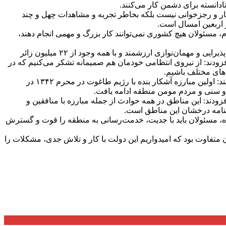
ادانسته برای دشمن کار می‌کنند.
دند: بحمدالله ملت ما بیدار است و بنده به این بیداری ملت بسیار خوش‌بین و امیدوار هستم البته این خوش‎‌بینی، شعار و رجزخوانی نیست بلکه بخاطر تجربه و مشاهدات چهل و چند
ر اربعین امسال است.
دم، مسئولان هیچ کشوری نمی‌توانند کار بزرگ و مهمی انجام دهند،
حضرت آیت‌الله خامنه‌ای در بخش پایانی سخنانشان با اشاره به حضور خوب ملت در مراسم اربعین و با تشکر صمیمانه از ملت عراق بخاطر پذیرایی و مهمان‌نوازی ارزشمند و با همه وجود از ۲۲ میلیون زائر
زودند: از نیروی انتظامی خودمان هم صمیمانه تشکر می‌کنیم که در
ش‌های مختلف باشیم.
حضرت آیت‌الله خامنه‌ای همچنین در آغاز سخنانشان در بیان آشنایی ۶۰ ساله خود با مردم سیستان و بلوچستان و مناطق جنوب خراسان گفتند: اولین مبارزه آشکار بنده با رژیم طاغوت در محرم ۱۳۴۲ در
 و سنی و مردم مومن منطقه ادامه یافت.
ودند: این مناطق در همه حوادث از جمله مبارزه با منافقین و
سنامه درخشان این مناطق است.
م شده، مسئولان باید با جدیت، خدمت‌رسانی به منطقه را قوت و گسترش
ی‌شد چهره امروز استان متفاوت بود که امیدواریم این دولت با کار و تلاش جدی، مشکلات را