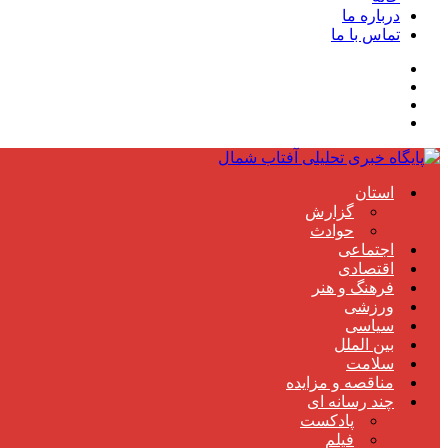
درباره ما
تماس با ما
استان
گزارش
حوادث
اجتماعی
اقتصادی
فرهنگ و هنر
ورزشی
سیاسی
بین الملل
سلامت
مناقصه و مزایده
چند رسانه ای
پادکست
فیلم