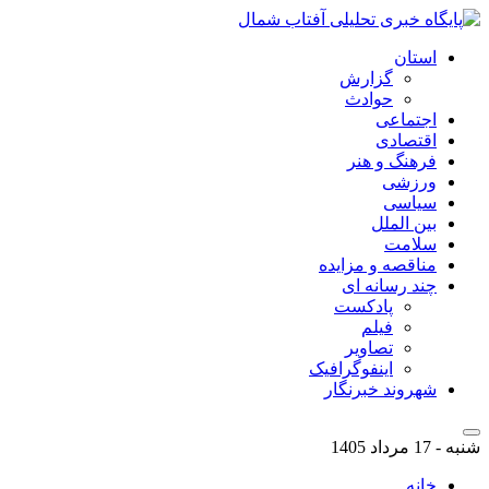
استان
گزارش
حوادث
اجتماعی
اقتصادی
فرهنگ و هنر
ورزشی
سیاسی
بین الملل
سلامت
مناقصه و مزایده
چند رسانه ای
پادکست
فیلم
تصاویر
اینفوگرافیک
شهروند خبرنگار
شنبه - 17 مرداد 1405
خانه