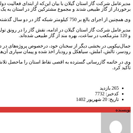
برخوردار از گاز طبیعی شدند و مجموع مشترکین گاز در استان به یک میلیون و 239 هزار مشترک
وی همچنین از اجرای بالغ بر 750 کیلومتر شبکه گاز در دو سال گذشته در استان خبر داد و گفت: با اجرای این عملیات عظیم، مجموع طول شبکه گازدار استان به بیش از 22 هزار کیلومتر افزایش یافته است.
و 120 مترمکعب در ساعت، بهره مند از گاز طبیعی شده‌اند.
رودسر، تالش، املش، سیاهکل و رودبار اخذ شده و پیمان سپاری آن‌ها در قالب 8 پیمان برای سال‌های 1402 و 1403 انجام شد
وی در خاتمه گازرسانی گسترده به اقصی نقاط استان را ماحصل تلاش‌
تأکید کرد.
265 بازدید
کدخبر: 7732
تاریخ: 20 شهریور 1402
نویسنده