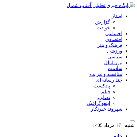
استان
گزارش
حوادث
اجتماعی
اقتصادی
فرهنگ و هنر
ورزشی
سیاسی
بین الملل
سلامت
مناقصه و مزایده
چند رسانه ای
پادکست
فیلم
تصاویر
اینفوگرافیک
شهروند خبرنگار
شنبه - 17 مرداد 1405
خانه