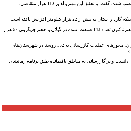
مدیرعامل شرکت گاز استان گیلان با بیان این‌که از ابتدای فعالیت دولت کار و کرامت تاکنون، 36 هزار و 100 انشعاب گاز در سراسر استان نصب شده، گفت: با تحقق این مهم بالغ بر 112 هزار متقاضی،
مدیرعامل شرکت گاز استان گیلان در ادامه، نقش گاز را در رونق تولید و توسعه استان بی‌بدیل دانست و گفت: از ابتدای فعالیت دولت سیزدهم تاکنون تعداد 143 صنعت عمده در گیلان با حجم جایگزینی 67 هزار
جمال‌نیکویی در بخشی دیگر از سخنان خود، درخصوص پروژه‌های در دست اجرای این شرکت، گفت: با مساعدت مدیران شرکت ملی گاز ایران، مجوزهای عملیات گازرسانی به 152 روستا در شهرستان‌های
انست و بر گازرسانی به مناطق باقیمانده طبق برنامه زمانبندی