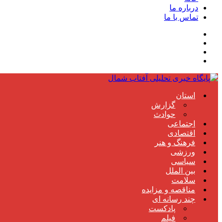
درباره ما
تماس با ما
استان
گزارش
حوادث
اجتماعی
اقتصادی
فرهنگ و هنر
ورزشی
سیاسی
بین الملل
سلامت
مناقصه و مزایده
چند رسانه ای
پادکست
فیلم