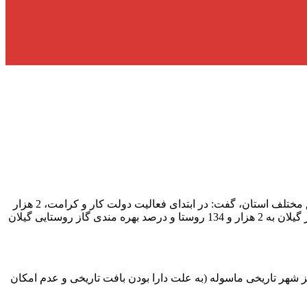
به گزارش آفتاب شمال ، مدیرعامل شرکت گاز استان گیلان با اشاره به اقدامات صورت‌گرفته در دو سال گذشته برای گازرسانی به مناطق مختلف استان، گفت: در ابتدای فعالیت دولت کار و کرامت، 2 هزار
و 80 روستا بهره‌مند از گازطبیعی بود و درصد برخورداری گاز روستایی استان بر روی 95.9 درصد قرار داشت ولی هم‌اکنون روستاهای گازدار گیلان به 2 هزار و 134 روستا و درصد بهره مندی گاز روستایی گیلان
هر تاریخی ماسوله (به علت دارا بودن بافت تاریخی و عدم امکان