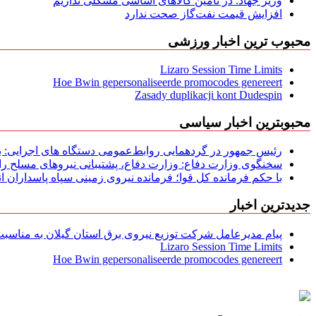
وزیر جهاد: در تأمین کالاهای اساسی مشکلی نداریم
افزایش قیمت نفت‌گاز صحت ندارد
محبوب ترین اخبار ورزشی
Lizaro Session Time Limits
Hoe Bwin gepersonaliseerde promocodes genereert
Zasady duplikacji kont Dudespin
محبوبترین اخبار سیاسی
رئیس جمهور در گردهمایی روابط‌عمومی دستگاه های اجرایی: به‌
سخنگوی وزارت دفاع: وزارت دفاع، پشتیبانی نیرو‌های مسلح را 
با حکم فرمانده کل قوا؛ فرمانده نیروی زمینی سپاه پاسداران
جدیدترین اخبار
پیام مدیرعامل شركت توزیع نیروی برق استان گیلان به مناسبت 
Lizaro Session Time Limits
Hoe Bwin gepersonaliseerde promocodes genereert