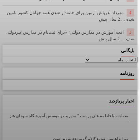
4
مهرداد بذرپاش: زمین برای خانه‌دار شدن همه جوانان کشور تامین
شده ...
2 سال پیش
5
افت آموزش در مدارس دولتی؛ «برای ثبت‌نام در مدارس غیردولتی
صف ...
2 سال پیش
بایگانی
بایگانی
روزنامه
اخبار پربازدید
مصاحبه با فاطمه علی پرست ” مدیریت و موسس آموزشگاه سودای هنر
...
پورابراهیمی: توزیع کالابرگ به نفع مردم است