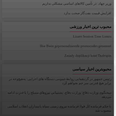
وزیر جهاد: در تأمین کالاهای اساسی مشکلی نداریم
افزایش قیمت نفت‌گاز صحت ندارد
محبوب ترین اخبار ورزشی
Lizaro Session Time Limits
Hoe Bwin gepersonaliseerde promocodes genereert
Zasady duplikacji kont Dudespin
محبوبترین اخبار سیاسی
رئیس جمهور در گردهمایی روابط‌عمومی دستگاه های اجرایی: به‌هیچ‌وجه در
برابر هیچ قدرتی سر خم نخواهم کرد
سخنگوی وزارت دفاع: وزارت دفاع، پشتیبانی نیرو‌های مسلح را با قدرت ادامه
می‌دهد
با حکم فرمانده کل قوا؛ فرمانده نیروی زمینی سپاه پاسداران انقلاب اسلامی
منصوب شد