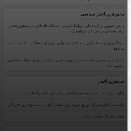
محبوبترین اخبار سیاسی
رئیس جمهور در گردهمایی روابط‌عمومی دستگاه های اجرایی: به‌هیچ‌وجه در
برابر هیچ قدرتی سر خم نخواهم کرد
سخنگوی وزارت دفاع: وزارت دفاع، پشتیبانی نیرو‌های مسلح را با قدرت ادامه
می‌دهد
با حکم فرمانده کل قوا؛ فرمانده نیروی زمینی سپاه پاسداران انقلاب اسلامی
منصوب شد
جدیدترین اخبار
وزارت بهداشت ۵۰ توصیه خودمراقبتی در گرمای شدید را منتشر کرد
پیام مدیرعامل شركت توزیع نیروی برق استان گیلان به مناسبت روز خبرنگار ‌
Lizaro Session Time Limits