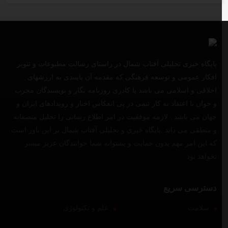
پایگاه خبری تحلیلی آفتاب شمال در راستای رسالت مطبوعات و تنویر
افکار عمومی و توسعه فرهنگی که مقدمه آن پایبندی به ارزشهای
اخلاقی و اسلامی می باشد با کادری روزنامه نگار و نویسندگان مجرب
و جوان با اعتقاد به کار تیمی در پی انعکاس اخبار و رویدادهای ایران و
جهان می باشد . لازمه موفقیت در امر اطلاع رسانی را تحلیل منصفانه
و منطقی می داند .پایگاه خبری و تحلیلی آفتاب شمال بر این باور است
که این امر مهم بدون حمایت و پشتوانه شما خوانندگان عزیز میسر
نخواهد بود .
دسترسی سریع
سلامت
علم و تکنولوژی