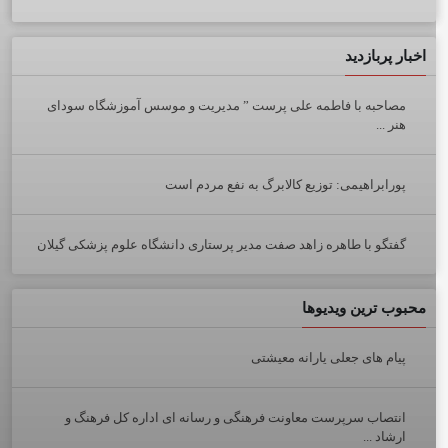
اخبار پربازدید
مصاحبه با فاطمه علی پرست ” مدیریت و موسس آموزشگاه سودای
هنر ...
پورابراهیمی: توزیع کالابرگ به نفع مردم است
گفتگو با طاهره زاهد صفت مدیر پرستاری دانشگاه علوم پزشکی گیلان
محبوب ترین ویدیوها
پیام های جعلی یارانه معیشتی
انتصاب سرپرست معاونت فرهنگی و رسانه ای اداره کل فرهنگ و
ارشاد ...