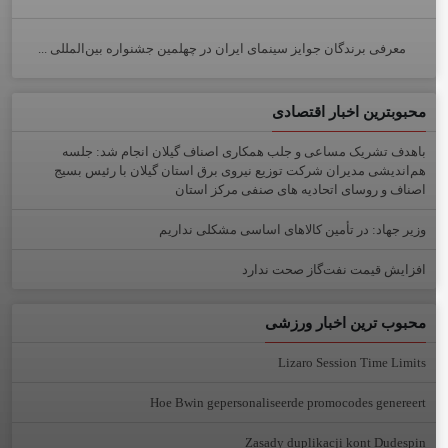
معرفی برندگان جوایز سینمای ایران در چهلمین جشنواره بین‌المللی ...
محبوبترین اخبار اقتصادی
باهدف تشریک مساعی و جلب همکاری اصناف گیلان انجام شد: جلسه
هم‌اندیشی مدیران شركت توزیع نیروی برق استان گیلان با رئیس بسیج
اصناف و روسای اتحادیه های صنفی مركز استان
وزیر جهاد: در تأمین کالاهای اساسی مشکلی نداریم
افزایش قیمت نفت‌گاز صحت ندارد
محبوب ترین اخبار ورزشی
Lizaro Session Time Limits
Hoe Bwin gepersonaliseerde promocodes genereert
Zasady duplikacji kont Dudespin