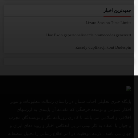
جدیدترین اخبار
Lizaro Session Time Limits
Hoe Bwin gepersonaliseerde promocodes genereert
Zasady duplikacji kont Dudespin
پایگاه خبری تحلیلی آفتاب شمال در راستای رسالت مطبوعات و تنویر
افکار عمومی و توسعه فرهنگی که مقدمه آن پایبندی به ارزشهای
اخلاقی و اسلامی می باشد با کادری روزنامه نگار و نویسندگان مجرب
و جوان با اعتقاد به کار تیمی در پی انعکاس اخبار و رویدادهای ایران و
جهان می باشد . لازمه موفقیت در امر اطلاع رسانی را تحلیل منصفانه