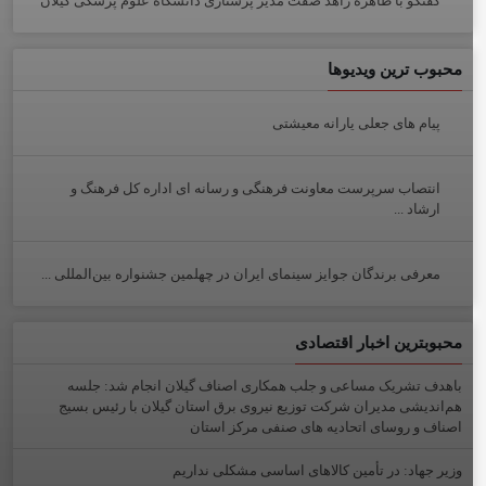
گفتگو با طاهره زاهد صفت مدیر پرستاری دانشگاه علوم پزشکی گیلان
محبوب ترین ویدیوها
پیام های جعلی یارانه معیشتی
انتصاب سرپرست معاونت فرهنگی و رسانه ای اداره کل فرهنگ و
ارشاد ...
معرفی برندگان جوایز سینمای ایران در چهلمین جشنواره بین‌المللی ...
محبوبترین اخبار اقتصادی
باهدف تشریک مساعی و جلب همکاری اصناف گیلان انجام شد: جلسه
هم‌اندیشی مدیران شركت توزیع نیروی برق استان گیلان با رئیس بسیج
اصناف و روسای اتحادیه های صنفی مركز استان
وزیر جهاد: در تأمین کالاهای اساسی مشکلی نداریم