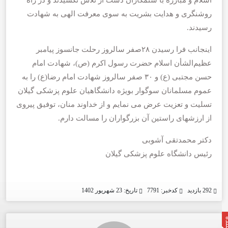
اسلام و مبارزه با ستمکاران دست از تلاش نکشیدند و در راه
روشنگری و هدایت بشریت به سوی معرفت الهی به شهادت
رسیدند.
اینجانب فرا رسیدن ۲۸صفر سالروز رحلت جانسوز پیامبر
عظیم‌الشأن اسلام حضرت رسول اکرم (ص)، شهادت امام
حسن مجتبی (ع) و ۳۰ صفر سالروز شهادت امام رضا(ع) را به
عموم مسلمانان سوگوار بویژه دانشگاهیان علوم پزشکی گیلان
تسلیت و تعزیت عرض می نمایم و از خداوند منان، توفیق پیروی
از ارزشهای راستین آن بزرگواران را مسالت دارم.
دکتر محمدتقی آشوبی
رئیس دانشگاه علوم پزشکی گیلان
292 بازدید
کدخبر: 7791
تاریخ: 23 شهریور 1402