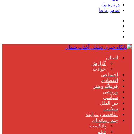
درباره ما
تماس با ما
استان
گزارش
حوادث
اجتماعی
اقتصادی
فرهنگ و هنر
ورزشی
سیاسی
بین الملل
سلامت
مناقصه و مزایده
چند رسانه ای
پادکست
فیلم