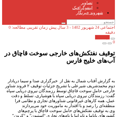
تصاویر
اینفوگرافیک
شهروند خبرنگار
اجتماعی
24 شهریور 1402 - 3 سال پیش
زمان تقریبی مطالعه: 0
دقیقه
کپی شد!
0
توقیف نفتکش‌های خارجی سوخت قاچاق در
آب‌های خلیج فارس
به گزارش آفتاب شمال به نقل از خبرگزاری صدا و سیما دریادار
دوم محمدشریف شیرعلی با تشریح جزئیات توقیف ۲ فروند شناور
خارجی حامل سوخت قاچاق توسط رزمندگان نیروی دریایی سپاه
گفت: رزمندگان نیروی دریایی سپاه با هوشیاری، تسلط و دقت
عمل، همه کار‌های غیرقانونی شناور‌های تجاری و نظامی فرا
منطقه‌ای را رصد و با اقتدار به ماموریت خود می‌پردازند
وی به توقیف نفتکش‌های حامل سوخت قاچاق با پرچم‌های
کشور‌های پاناما و تانزانیا با نام‌های تجاری “استیون” و “کرون”