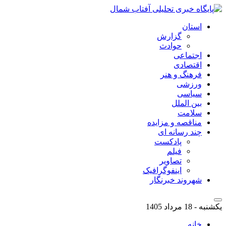
استان
گزارش
حوادث
اجتماعی
اقتصادی
فرهنگ و هنر
ورزشی
سیاسی
بین الملل
سلامت
مناقصه و مزایده
چند رسانه ای
پادکست
فیلم
تصاویر
اینفوگرافیک
شهروند خبرنگار
یکشنبه - 18 مرداد 1405
خانه