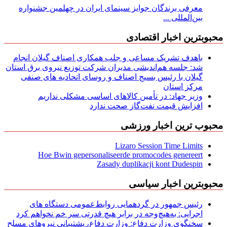
معرفی برندگان جوایز سینمای ایران در چهلمین جشنواره
بین‌المللی ...
محبوبترین اخبار اقتصادی
باهدف تشریک مساعی و جلب همکاری اصناف گیلان انجام
شد: جلسه هم‌اندیشی مدیران شركت توزیع نیروی برق استان
گیلان با رئیس بسیج اصناف و روسای اتحادیه های صنفی
مركز استان
وزیر جهاد: در تأمین کالاهای اساسی مشکلی نداریم
افزایش قیمت نفت‌گاز صحت ندارد
محبوب ترین اخبار ورزشی
Lizaro Session Time Limits
Hoe Bwin gepersonaliseerde promocodes genereert
Zasady duplikacji kont Dudespin
محبوبترین اخبار سیاسی
رئیس جمهور در گردهمایی روابط‌عمومی دستگاه های
اجرایی: به‌هیچ‌وجه در برابر هیچ قدرتی سر خم نخواهم کرد
سخنگوی وزارت دفاع: وزارت دفاع، پشتیبانی نیرو‌های مسلح