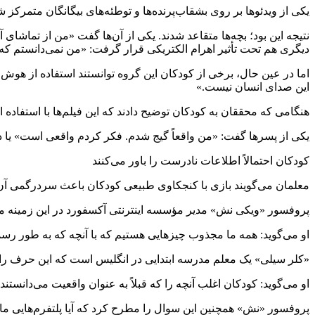
یکی از ویدئو‌ها بر روی بشقاب‌پرنده‌ها و توطئه‌های بیگانگان متمرکز 
نتیجه این بود؛ بچه‌ها متقاعد شدند. یکی از آن‌ها گفت «من از تماشا
دیگری هم تحت تأثیر اهرام الکتریکی قرار گرفت: «من نمی‌دانستم که م
اما در عین حال، برخی از کودکان این گروه توانستند استفاده از هوش مص
این صدای انسان نیست.»
هنگامی که محققان به کودکان توضیح دادند که این فیلم‌ها با استف
یکی از پسر‌ها گفت: «من واقعاً گیج شدم. فکر کردم واقعی است» یا دیگ
کودکان احتمالاً اطلاعات نادرست را باور می‌کنند
معلمان می‌گویند بازی با کنجکاوی طبیعی کودکان باعث سردرگمی آن‌
پروفسور «ویکی نش» مدیر مؤسسه اینترنتی آکسفورد در این زمینه می‌گوی
او می‌گوید: همه ما مجذوب چیز‌هایی هستیم که با آنچه که به طور رسم
«کلر سیلی» یک معلم مدرسه ابتدایی در انگلیس است که این حرف را تا
او می‌گوید: کودکان اغلب آنچه را که قبلاً به عنوان واقعیت می‌دانس
پروفسور «نش» همچنین این سوال را مطرح کرد که آیا پلتفرم‌هایی مانند 