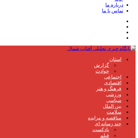
درباره ما
تماس با ما
استان
گزارش
حوادث
اجتماعی
اقتصادی
فرهنگ و هنر
ورزشی
سیاسی
بین الملل
سلامت
مناقصه و مزایده
چند رسانه ای
پادکست
فیلم