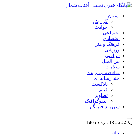
استان
گزارش
حوادث
اجتماعی
اقتصادی
فرهنگ و هنر
ورزشی
سیاسی
بین الملل
سلامت
مناقصه و مزایده
چند رسانه ای
پادکست
فیلم
تصاویر
اینفوگرافیک
شهروند خبرنگار
یکشنبه - 18 مرداد 1405
خانه