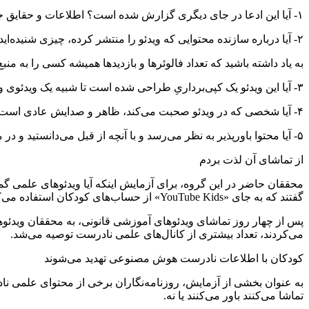
۱- آیا این ادعا در جای دیگری گزارش شده است؟ اطلاعات و حقایق جدید و شگفت‌انگیز، معمولاً به طور گسترده و سریع به اشتراک گذاشته می‌شوند یعنی در رادیو، تلویزیون یا روزنامه‌ها بازتاب می‌یابند.
۲- آیا درباره سازنده محتوایی که ویدئو را منتشر کرده، چیزی شنیده‌اید؟ این افراد چقدر قابل اعتماد هستند؟
به یاد داشته باشید که تعداد فالوئر‌ها و بازدید‌ها همیشه کسی را به منبع
۳- آیا این ویدئو یک کپی‌برداریِ طراحی شده است تا شبیه یک ویدئوی واقعی دیگر باشد؟
۴- آیا شخصی که در ویدئو صحبت می‌کند، ظاهر و صدایش عادی است یا این صدا و تصویر تولیدشده توسط رایانه است؟
۵- آیا محتوا باورپذیر به نظر می‌رسد و با آنچه از قبل می‌دانستید و در مدرسه و دانشگاه تدریس شده، مطابقت دارد؟
از تماشای آن لذت بردم
محققان حاضر در این گروه، برای آزمایش اینکه آیا ویدئو‌های علمی گمر
گفتند که به جای «YouTube Kids» از حساب‌های کودکان استفاده می‌کردند.)
پس از چهار روز تماشای ویدئو‌های آموزشی قانونی، به محققان ویدئو
می‌کردند، تعداد بیشتری از کانال‌های علمی نادرست توصیه می‌شد.
کودکان با اطلاعات نادرست هوش مصنوعی تهدید می‌شوند
تماشا می‌کنند باور می‌کنند یا نه.