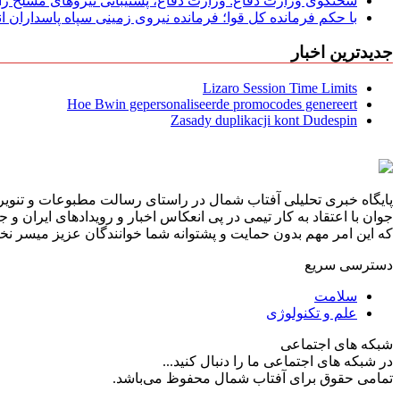
سخنگوی وزارت دفاع: وزارت دفاع، پشتیبانی نیرو‌های مسلح را 
با حکم فرمانده کل قوا؛ فرمانده نیروی زمینی سپاه پاسداران
جدیدترین اخبار
Lizaro Session Time Limits
Hoe Bwin gepersonaliseerde promocodes genereert
Zasady duplikacji kont Dudespin
پایگاه خبری تحلیلی آفتاب شمال در راستای رسالت مطبوعات و تنویر 
جوان با اعتقاد به کار تیمی در پی انعکاس اخبار و رویدادهای ایران و
که این امر مهم بدون حمایت و پشتوانه شما خوانندگان عزیز میسر نخوا
دسترسی سریع
سلامت
علم و تکنولوژی
شبکه های اجتماعی
در شبکه های اجتماعی ما را دنبال کنید...
تمامی حقوق برای آفتاب شمال محفوظ می‌باشد.