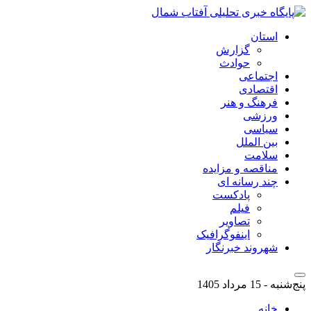
استان
گزارش
حوادث
اجتماعی
اقتصادی
فرهنگ و هنر
ورزشی
سیاسی
بین الملل
سلامت
مناقصه و مزایده
چند رسانه ای
پادکست
فیلم
تصاویر
اینفوگرافیک
شهروند خبرنگار
پنج‌شنبه - 15 مرداد 1405
خانه