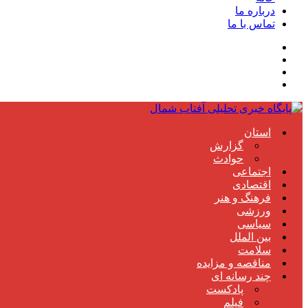
درباره ما
تماس با ما
استان
گزارش
حوادث
اجتماعی
اقتصادی
فرهنگ و هنر
ورزشی
سیاسی
بین الملل
سلامت
مناقصه و مزایده
چند رسانه ای
پادکست
فیلم