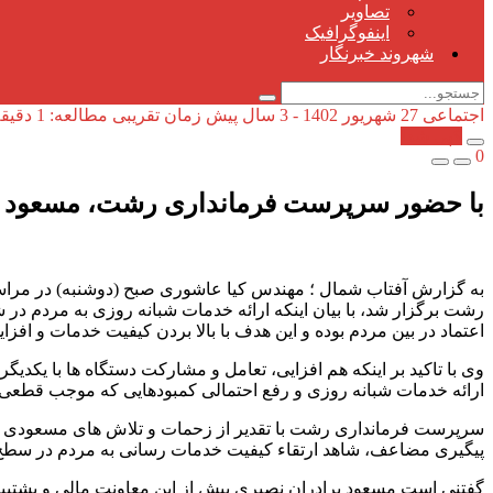
تصاویر
اینفوگرافیک
شهروند خبرنگار
اجتماعی
27 شهریور 1402 - 3 سال پیش
زمان تقریبی مطالعه: 1 دقیقه
کپی شد!
0
با حضور سرپرست فرمانداری رشت، مسعود برا
به گزارش آفتاب شمال ؛ مهندس کیا عاشوری صبح (دوشنبه) در مراسم
رشت برگزار شد، با بیان اینکه ارائه خدمات شبانه روزی به مردم در
اعتماد در بین مردم بوده و این هدف با بالا بردن کیفیت خدمات و ا
وی با تاکید بر اینکه هم افزایی، تعامل و مشارکت دستگاه ها با یکد
ارائه خدمات شبانه روزی و رفع احتمالی کمبودهایی که موجب قطعی گا
سرپرست فرمانداری رشت با تقدیر از زحمات و تلاش های مسعودی نیا ر
پیگیری مضاعف، شاهد ارتقاء کیفیت خدمات رسانی به مردم در سط
گفتنی است مسعود برادران نصیری پیش از این معاونت مالی و پشتیبان