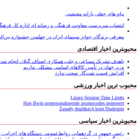
پیام های جعلی یارانه معیشتی
انتصاب سرپرست معاونت فرهنگی و رسانه ای اداره کل فرهنگ و
معرفی برندگان جوایز سینمای ایران در چهلمین جشنواره بین‌المل
محبوبترین اخبار اقتصادی
باهدف تشریک مساعی و جلب همکاری اصناف گیلان انجام شد: ج
وزیر جهاد: در تأمین کالاهای اساسی مشکلی نداریم
افزایش قیمت نفت‌گاز صحت ندارد
محبوب ترین اخبار ورزشی
Lizaro Session Time Limits
Hoe Bwin gepersonaliseerde promocodes genereert
Zasady duplikacji kont Dudespin
محبوبترین اخبار سیاسی
رئیس جمهور در گردهمایی روابط‌عمومی دستگاه های اجرایی: به‌