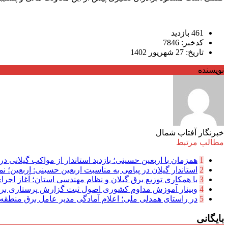
461 بازدید
کدخبر: 7846
تاریخ: 27 شهریور 1402
نویسنده
خبرنگار آفتاب شمال
مطالب مرتبط
1
همزمان با اربعین حسینی؛ بازدید استاندار از مواکب گیلانی در 
2
استاندار گیلان در پیامی به مناسبت اربعین حسینی: اربعین؛ نما
3
با همکاری توزیع برق گیلان و نظام مهندسی استان؛ آغاز اجرا
4
وبینار آموزش مداوم کشوری اصول ثبت گزارش پرستاری بر
5
در راستای همدلی ملی؛ اعلام آمادگی مدیر عامل برق منطقه‌ای
بایگانی