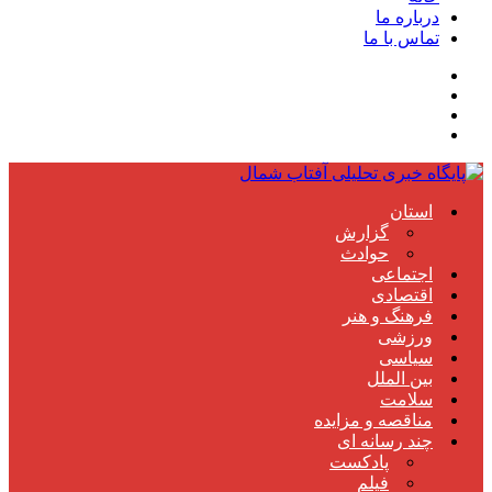
درباره ما
تماس با ما
استان
گزارش
حوادث
اجتماعی
اقتصادی
فرهنگ و هنر
ورزشی
سیاسی
بین الملل
سلامت
مناقصه و مزایده
چند رسانه ای
پادکست
فیلم