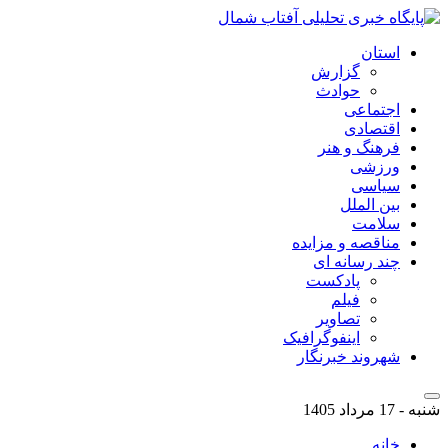
استان
گزارش
حوادث
اجتماعی
اقتصادی
فرهنگ و هنر
ورزشی
سیاسی
بین الملل
سلامت
مناقصه و مزایده
چند رسانه ای
پادکست
فیلم
تصاویر
اینفوگرافیک
شهروند خبرنگار
شنبه - 17 مرداد 1405
خانه