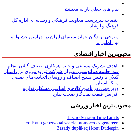
پیام های جعلی یارانه معیشتی
انتصاب سرپرست معاونت فرهنگی و رسانه ای اداره کل
فرهنگ و ارشاد ...
معرفی برندگان جوایز سینمای ایران در چهلمین جشنواره
بین‌المللی ...
محبوبترین اخبار اقتصادی
باهدف تشریک مساعی و جلب همکاری اصناف گیلان انجام
شد: جلسه هم‌اندیشی مدیران شركت توزیع نیروی برق استان
گیلان با رئیس بسیج اصناف و روسای اتحادیه های صنفی
مركز استان
وزیر جهاد: در تأمین کالاهای اساسی مشکلی نداریم
افزایش قیمت نفت‌گاز صحت ندارد
محبوب ترین اخبار ورزشی
Lizaro Session Time Limits
Hoe Bwin gepersonaliseerde promocodes genereert
Zasady duplikacji kont Dudespin