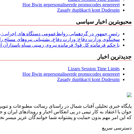
Hoe Bwin gepersonaliseerde promocodes genereert
Zasady duplikacji kont Dudespin
محبوبترین اخبار سیاسی
رئیس جمهور در گردهمایی روابط‌عمومی دستگاه های اجرایی: به‌
سخنگوی وزارت دفاع: وزارت دفاع، پشتیبانی نیرو‌های مسلح را 
با حکم فرمانده کل قوا؛ فرمانده نیروی زمینی سپاه پاسداران
جدیدترین اخبار
Lizaro Session Time Limits
Hoe Bwin gepersonaliseerde promocodes genereert
Zasady duplikacji kont Dudespin
پایگاه خبری تحلیلی آفتاب شمال در راستای رسالت مطبوعات و تنویر 
جوان با اعتقاد به کار تیمی در پی انعکاس اخبار و رویدادهای ایران و
که این امر مهم بدون حمایت و پشتوانه شما خوانندگان عزیز میسر نخوا
دسترسی سریع