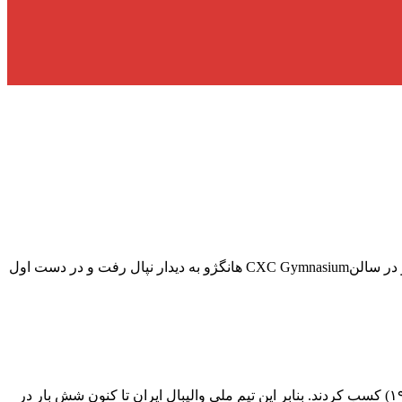
به گزارش آفتاب شمال به نقل از گروه ورزشی خبرگزاری صدا و سیما، تیم ملی والیبال کشورمان در اولین دیدار از بازی‌های آسیایی هانگژو در سالن­CXC Gymnasium­ هانگژو به دیدار نپال رفت و در دست اول
مردان والیبال ایران در ۱۰ دوره قبلی، دو مدال طلا (۲۰۱۴ و ۲۰۱۸)، سه عنوان نایب قهرمانی (۱۹۵۸، ۲۰۰۲ و ۲۰۱۰) و یک مقام سومی (۱۹۶۶) کسب کردند. بنابر این تیم ملی والیبال ایران تا کنون شش بار در