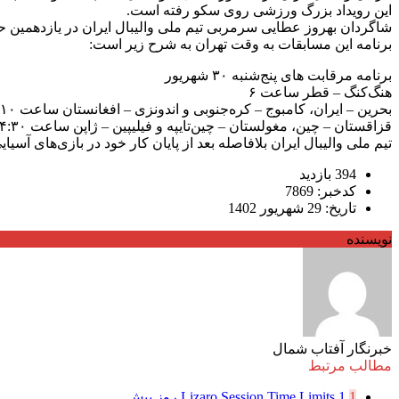
این رویداد بزرگ ورزشی روی سکو رفته است.
شاگردان بهروز عطایی سرمربی تیم ملی والیبال ایران در یازدهمین ح
برنامه این مسابقات به وقت تهران به شرح زیر است:
برنامه مرقابت های پنج‌شنبه ۳۰ شهریور
هنگ‌کنگ – قطر ساعت ۶
بحرین – ایران، کامبوج – کره‌جنوبی و اندونزی – افغانستان ساعت ۱۰
قزاقستان – چین، مغولستان – چین‌تایپه و فیلیپین – ژاپن ساعت ۱۴:۳۰
تیم ملی والیبال ایران بلافاصله بعد از پایان کار خود در بازی‌های آ
394 بازدید
کدخبر: 7869
تاریخ: 29 شهریور 1402
نویسنده
خبرنگار آفتاب شمال
مطالب مرتبط
1
1 روز پیش
Lizaro Session Time Limits