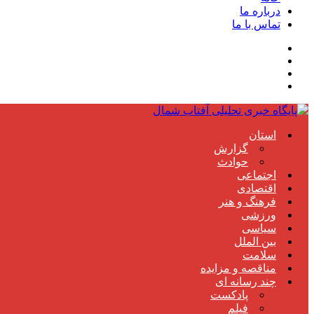
درباره ما
تماس با ما
استان
گزارش
حوادث
اجتماعی
اقتصادی
فرهنگ و هنر
ورزشی
سیاسی
بین الملل
سلامت
مناقصه و مزایده
چند رسانه ای
پادکست
فیلم