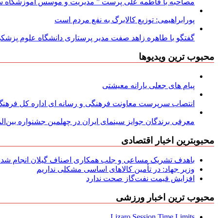
مصاحبه با فاطمه علی پرست ” مدیریت و موسس آموزشگاه سود
پورابراهیمی: توزیع کالابرگ به نفع مردم است
گفتگو با طاهره زاهد صفت مدیر پرستاری دانشگاه علوم پزشکی
محبوب ترین ویدیوها
پیام های جعلی یارانه معیشتی
انتصاب سرپرست معاونت فرهنگی و رسانه ای اداره کل فرهنگ و
معرفی برندگان جوایز سینمای ایران در چهلمین جشنواره بین‌المل
محبوبترین اخبار اقتصادی
باهدف تشریک مساعی و جلب همکاری اصناف گیلان انجام شد: ج
وزیر جهاد: در تأمین کالاهای اساسی مشکلی نداریم
افزایش قیمت نفت‌گاز صحت ندارد
محبوب ترین اخبار ورزشی
Lizaro Session Time Limits