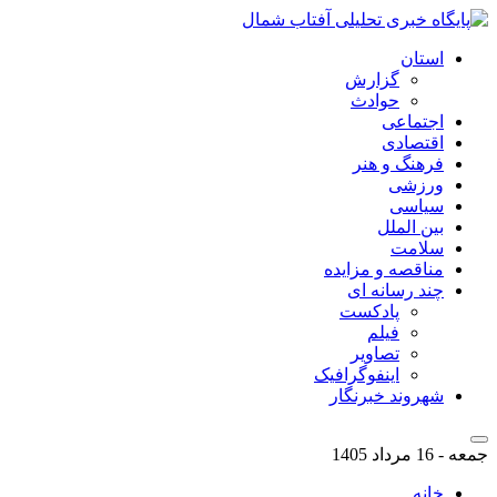
استان
گزارش
حوادث
اجتماعی
اقتصادی
فرهنگ و هنر
ورزشی
سیاسی
بین الملل
سلامت
مناقصه و مزایده
چند رسانه ای
پادکست
فیلم
تصاویر
اینفوگرافیک
شهروند خبرنگار
جمعه - 16 مرداد 1405
خانه