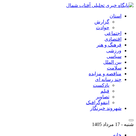
استان
گزارش
حوادث
اجتماعی
اقتصادی
فرهنگ و هنر
ورزشی
سیاسی
بین الملل
سلامت
مناقصه و مزایده
چند رسانه ای
پادکست
فیلم
تصاویر
اینفوگرافیک
شهروند خبرنگار
شنبه - 17 مرداد 1405
خانه