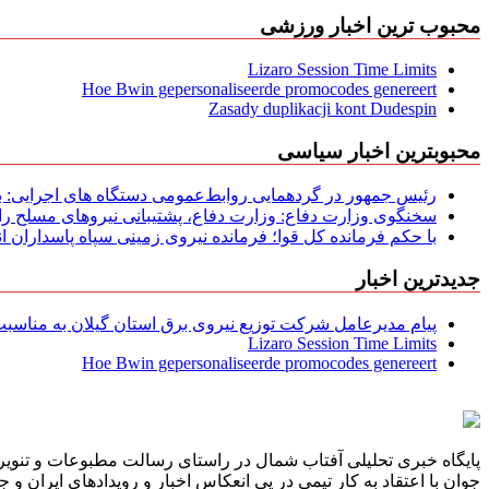
محبوب ترین اخبار ورزشی
Lizaro Session Time Limits
Hoe Bwin gepersonaliseerde promocodes genereert
Zasady duplikacji kont Dudespin
محبوبترین اخبار سیاسی
رئیس جمهور در گردهمایی روابط‌عمومی دستگاه های اجرایی: به‌
سخنگوی وزارت دفاع: وزارت دفاع، پشتیبانی نیرو‌های مسلح را 
با حکم فرمانده کل قوا؛ فرمانده نیروی زمینی سپاه پاسداران
جدیدترین اخبار
پیام مدیرعامل شركت توزیع نیروی برق استان گیلان به مناسبت 
Lizaro Session Time Limits
Hoe Bwin gepersonaliseerde promocodes genereert
پایگاه خبری تحلیلی آفتاب شمال در راستای رسالت مطبوعات و تنویر 
جوان با اعتقاد به کار تیمی در پی انعکاس اخبار و رویدادهای ایران و