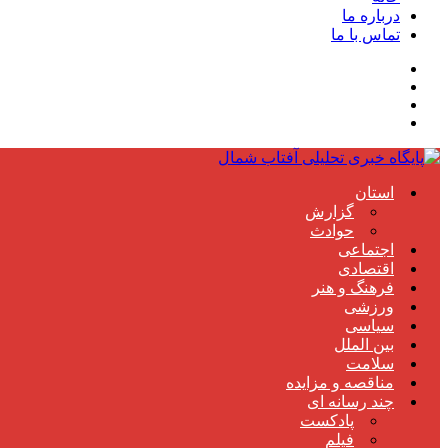
درباره ما
تماس با ما
استان
گزارش
حوادث
اجتماعی
اقتصادی
فرهنگ و هنر
ورزشی
سیاسی
بین الملل
سلامت
مناقصه و مزایده
چند رسانه ای
پادکست
فیلم