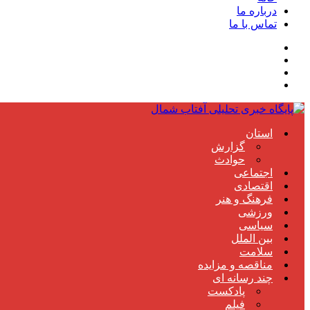
درباره ما
تماس با ما
استان
گزارش
حوادث
اجتماعی
اقتصادی
فرهنگ و هنر
ورزشی
سیاسی
بین الملل
سلامت
مناقصه و مزایده
چند رسانه ای
پادکست
فیلم