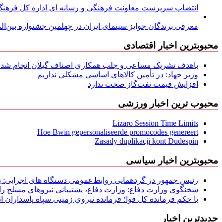
انتصاب سرپرست معاونت فرهنگی و رسانه ای اداره کل فرهنگ و
معرفی برندگان جوایز سینمای ایران در چهلمین جشنواره بین‌المل
محبوبترین اخبار اقتصادی
باهدف تشریک مساعی و جلب همکاری اصناف گیلان انجام شد: ج
وزیر جهاد: در تأمین کالاهای اساسی مشکلی نداریم
افزایش قیمت نفت‌گاز صحت ندارد
محبوب ترین اخبار ورزشی
Lizaro Session Time Limits
Hoe Bwin gepersonaliseerde promocodes genereert
Zasady duplikacji kont Dudespin
محبوبترین اخبار سیاسی
رئیس جمهور در گردهمایی روابط‌عمومی دستگاه های اجرایی: به‌
سخنگوی وزارت دفاع: وزارت دفاع، پشتیبانی نیرو‌های مسلح را 
با حکم فرمانده کل قوا؛ فرمانده نیروی زمینی سپاه پاسداران
جدیدترین اخبار