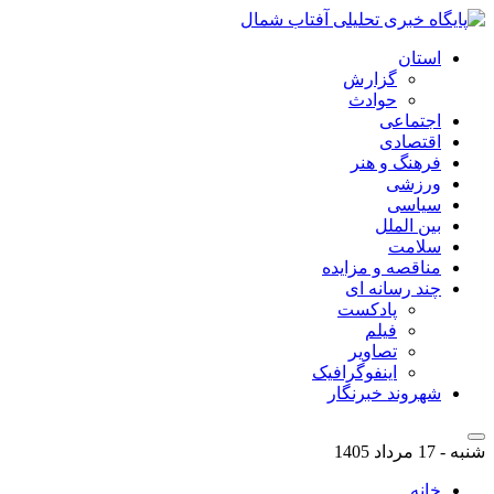
استان
گزارش
حوادث
اجتماعی
اقتصادی
فرهنگ و هنر
ورزشی
سیاسی
بین الملل
سلامت
مناقصه و مزایده
چند رسانه ای
پادکست
فیلم
تصاویر
اینفوگرافیک
شهروند خبرنگار
شنبه - 17 مرداد 1405
خانه