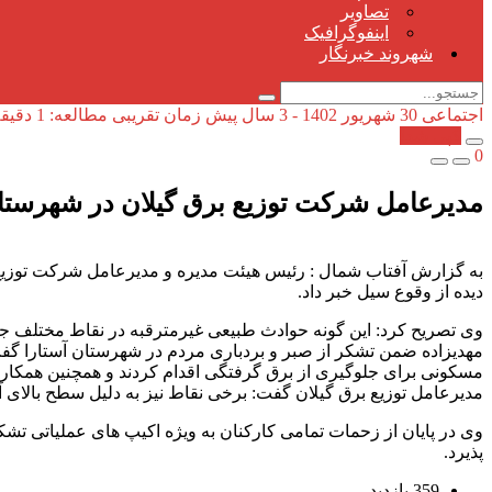
تصاویر
اینفوگرافیک
شهروند خبرنگار
اجتماعی
30 شهریور 1402 - 3 سال پیش
زمان تقریبی مطالعه: 1 دقیقه
کپی شد!
0
مدیرعامل شرکت توزیع برق گیلان در شهرستان
به گزارش آفتاب شمال : رئیس هیئت مدیره و مدیرعامل شرکت توزیع 
دیده از وقوع سیل خبر داد.
وی تصریح کرد: این گونه حوادث طبیعی غیرمترقبه در نقاط مختلف ج
مهدیزاده ضمن تشکر از صبر و بردباری مردم در شهرستان آستارا گفت
مسکونی برای جلوگیری از برق گرفتگی اقدام کردند و همچنین همکارا
مدیرعامل توزیع برق گیلان گفت: برخی نقاط نیز به دلیل سطح بالای 
وی در پایان از زحمات تمامی کارکنان به ویژه اکیپ های عملیاتی تش
پذیرد.
359 بازدید