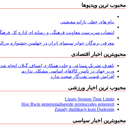
محبوب ترین ویدیوها
پیام های جعلی یارانه معیشتی
انتصاب سرپرست معاونت فرهنگی و رسانه ای اداره کل فرهنگ و
معرفی برندگان جوایز سینمای ایران در چهلمین جشنواره بین‌المل
محبوبترین اخبار اقتصادی
باهدف تشریک مساعی و جلب همکاری اصناف گیلان انجام شد: ج
وزیر جهاد: در تأمین کالاهای اساسی مشکلی نداریم
افزایش قیمت نفت‌گاز صحت ندارد
محبوب ترین اخبار ورزشی
Lizaro Session Time Limits
Hoe Bwin gepersonaliseerde promocodes genereert
Zasady duplikacji kont Dudespin
محبوبترین اخبار سیاسی