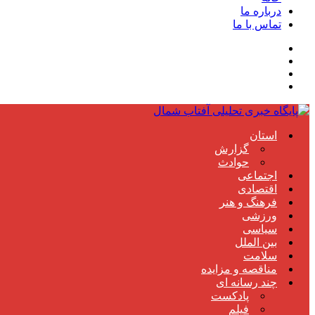
درباره ما
تماس با ما
استان
گزارش
حوادث
اجتماعی
اقتصادی
فرهنگ و هنر
ورزشی
سیاسی
بین الملل
سلامت
مناقصه و مزایده
چند رسانه ای
پادکست
فیلم