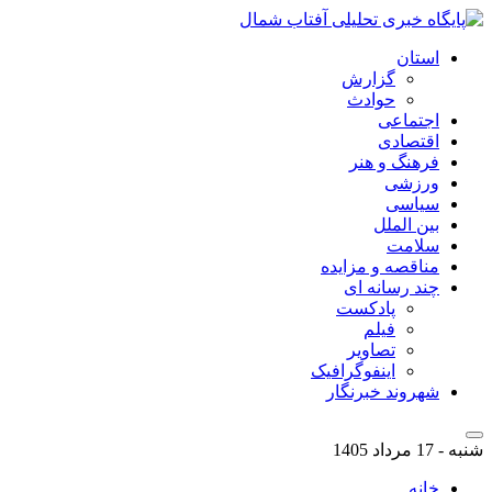
استان
گزارش
حوادث
اجتماعی
اقتصادی
فرهنگ و هنر
ورزشی
سیاسی
بین الملل
سلامت
مناقصه و مزایده
چند رسانه ای
پادکست
فیلم
تصاویر
اینفوگرافیک
شهروند خبرنگار
شنبه - 17 مرداد 1405
خانه