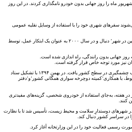
اینرو سازمان‌های غیردولتی با هدف ترویج فرهنگ استفاده از سیستم حمل و نقل عمومی، دوچرخه و راه رفتن ۲۲ سپتامبر مصادف با ۳۰ شهریور ماه را روز جهانی بدون خودرو نامگذاری کردند. در این روز
شوند سفر‌های شهری خود را با استفاده از وسایل نقلیه عمومی
اولین رویداد ملی در سال ۱۹۹۷ در بریتانیا، توسط انجمن حمل و نقل محیط زیست افتتاح و در فرانسه در سال ۱۹۹۸ با شعار’من، بدون ماشین در شهر’ دنبال و در سال ۲۰۰۰ به عنوان یک ابتکار عمل، توسط
ران نیز مورد توجه خاص قرار گرفته است.
برنامه راهبردی پویش ‘سه شنبه‌های بدون خودرو’، برای نخستین بار در شهرستان اراک توسط یکی از فعالان محیط زیستی، آغاز شد و بازتاب چشمگیری در سطح کشور یافت. در بهمن ۱۳۹۴ با تشکیل ستاد
مربوط، با همکاری’کمیته دوچرخه سواری همگانی کشور’و’دفتر
در هفته، به‌جای استفاده از خودروی شخصی، گزینه‌های مفیدتری
 کنند.
در شهر‌های دوستدارِ سلامت و محیط زیست، تأسیس شد تا با نظارت