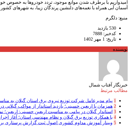
امیدواریم با برطرف شدن موانع موجود، تردد خودرو‌ها به خصوص خودر
آسمان آبی همراه با نغمه‌های دلنشین پرندگان زیبا، به شهر‌های کشور 
منبع: دلگرم
530 بازدید
کدخبر: 7888
تاریخ: 1 مهر 1402
نویسنده
خبرنگار آفتاب شمال
مطالب مرتبط
1
پیام مدیرعامل شركت توزیع نیروی برق استان گیلان به مناسب
2
همزمان با اربعین حسینی؛ بازدید استاندار از مواکب گیلانی در 
3
استاندار گیلان در پیامی به مناسبت اربعین حسینی: اربعین؛ نما
4
با همکاری توزیع برق گیلان و نظام مهندسی استان؛ آغاز اجرا
5
وبینار آموزش مداوم کشوری اصول ثبت گزارش پرستاری بر