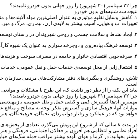
چرا ۲۲ سپتامبر (۳۰ شهریور) را روز جهانی بدون خودرو نامیدند؟
نتیجه سه شنبه‌های بدون خودرو
تغییرات آب و هوایی، آسیب بیشتر به لایه‌ی ازن، بیماری، مرگ و میر، ن
۲. ایجاد نشاط و سلامت جسمی و روحی شهروندان در راستای توسعه شهر‌های سالم.
۳. توسعه فرهنگ پیاده‌روی و دوچرخه سواری به عنوان یک شیوه کارآمد جابه‌جایی در مسافت‌های کوتاه و کاهش تردد خودرو‌های تک سرنشین.
۴. صرفه‌جویی اقتصادی خانوار و جامعه در مصرف سوخت و هزینه‌های غیرضرور.
۵. اشتغال‌زایی از محل توسعه‌ی خدمات حمل و نقل عمومی، خدمات شهری مرتبط با دوچرخه‌سواری وپیاده‌روی.
تلاش، روشنگری و پیگیری‌های دفتر مشارکت‌های مردمی سازمان حفا
است.
نباید این نکته را از نظر دور داشت که، این طرح با مشکلات و موانع
چرا ۲۲ سپتامبر (۳۱ شهریور) را روز جهانی بدون خودرو نامیدند؟
مهمترینِ آن‌ها گسترش کمی و کیفی حمل و نقل عمومی، بازمهندسی م
موازات آنها، فرهنگ سازی و گسترش تفکر توجه به مصالح و منافع عم
خواهد بود که در عملکرد و رفتار دولتمردان، نخبگان، فرهیختگان، هن
در مدت ۸ سالی که از شروع این پویش می‌گذرد، تعدادی از بخش
افراد نظامی و انتظامی هم افزون بر فعالان اجتماعی، فرهنگی و هنری
بیشتر بخوانید: در گرما و هوای آلوده بیشتر مراقب حمله سگ‌های خیابا