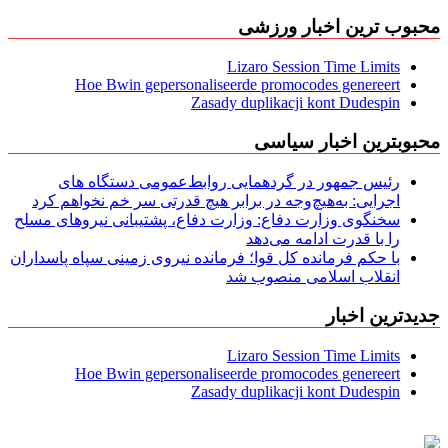
محبوب ترین اخبار ورزشی
Lizaro Session Time Limits
Hoe Bwin gepersonaliseerde promocodes genereert
Zasady duplikacji kont Dudespin
محبوبترین اخبار سیاسی
رئیس جمهور در گردهمایی روابط‌عمومی دستگاه های
اجرایی: به‌هیچ‌وجه در برابر هیچ قدرتی سر خم نخواهم کرد
سخنگوی وزارت دفاع: وزارت دفاع، پشتیبانی نیرو‌های مسلح
را با قدرت ادامه می‌دهد
با حکم فرمانده کل قوا؛ فرمانده نیروی زمینی سپاه پاسداران
انقلاب اسلامی منصوب شد
جدیدترین اخبار
Lizaro Session Time Limits
Hoe Bwin gepersonaliseerde promocodes genereert
Zasady duplikacji kont Dudespin