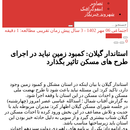
تصاویر
اینفوگرافیک
شهروند خبرنگار
اجتماعی
06 مهر 1402 - 3 سال پیش
زمان تقریبی مطالعه: 1 دقیقه
کپی شد!
0
استاندار گیلان: کمبود زمین نباید در اجرای
طرح های مسکن تاثیر بگذارد
استاندار گیلان با بیان اینکه در استان مشکل و کمبود زمین وجود
دارد، تاکید کرد: این مسئله نباید باعث شود تا طرح نهضت ملی
مسکن و احداث مسکن در این استان با وقفه اجرا شود.
به گزارش آفتاب شمال ؛ اسدالله عباسی عصر امروز (چهارشنبه)
در جلسه شورای مسکن گیلان اظهار کرد: مدیران مربوطه باید با
جدیت و تلاش مضاعف در این بخش ورود کرده تا احداث مسکن در
گیلان شتاب بیشتری گیرد و از سویی به دلیل حادثه خیز بودن این
استان باید زیرساختها مناسب باشد.
وی ادامه داد: یکی از برنامه های راهبردی دولت سیزدهم احداث