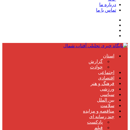
درباره ما
تماس با ما
استان
گزارش
حوادث
اجتماعی
اقتصادی
فرهنگ و هنر
ورزشی
سیاسی
بین الملل
سلامت
مناقصه و مزایده
چند رسانه ای
پادکست
فیلم