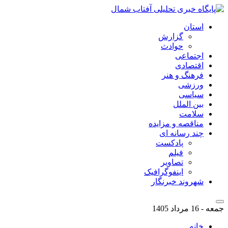
استان
گزارش
حوادث
اجتماعی
اقتصادی
فرهنگ و هنر
ورزشی
سیاسی
بین الملل
سلامت
مناقصه و مزایده
چند رسانه ای
پادکست
فیلم
تصاویر
اینفوگرافیک
شهروند خبرنگار
جمعه - 16 مرداد 1405
خانه