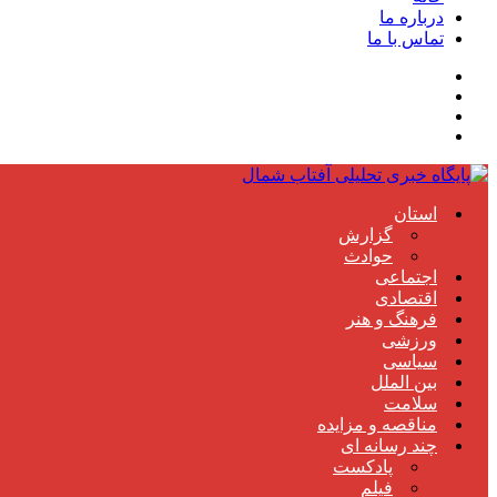
درباره ما
تماس با ما
استان
گزارش
حوادث
اجتماعی
اقتصادی
فرهنگ و هنر
ورزشی
سیاسی
بین الملل
سلامت
مناقصه و مزایده
چند رسانه ای
پادکست
فیلم