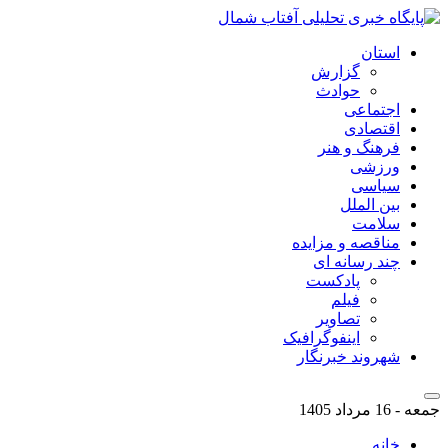
استان
گزارش
حوادث
اجتماعی
اقتصادی
فرهنگ و هنر
ورزشی
سیاسی
بین الملل
سلامت
مناقصه و مزایده
چند رسانه ای
پادکست
فیلم
تصاویر
اینفوگرافیک
شهروند خبرنگار
جمعه - 16 مرداد 1405
خانه