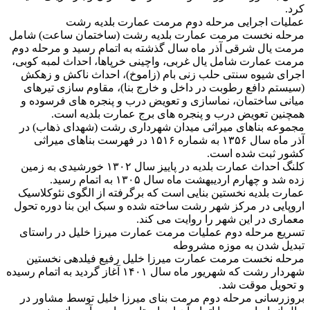
کرد.
عملیات اجرایی مرحله دوم مرمت عمارت بلدیه رشت
مرحله نخست مرمت عمارت بلدیه رشت (ساختمان ساعت) شامل
مرمت یال شرقی آذر ماه سال گذشته به اتمام رسید و مرحله دوم
مرمت عمارت شامل یال غربی، واچینی خرپاها، احداث لمبه کوبی،
اجرای شیوه سنتی حلب زنی بام (زاموخ)، احداث ناکش و زهکش
(سیستم دافع رطوبت در داخل و خارج بنا)، مقاوم سازی تیرهای
میانی ساختمان، نماسازی و تعویض درب و پنجره های فرسوده و
همچنین تعویض درب و پنجره های برج عمارت بلدیه است.
مجموعه بناهای میراثی میدان شهرداری رشت (شهدای ذهاب) در
آذر ماه سال ۱۳۵۶ به شماره ۱۵۱۶ در فهرست بناهای میراثی
کشور ثبت شده است.
کلنگ احداث عمارت بلدیه در پاییز سال ۱۳۰۲ خورشیدی به زمین
زده شد و چهارم اردیبهشت ماه سال ۱۳۰۵ به اتمام رسید.
عمارت بلدیه نخستین بنایی است که برگرفته از الگوی نئوکلاسیک
اروپایی در مرکز شهر رشت ساخته شده و سبک این بنا دوره تحول
معماری در این شهر را روایت می کند.
تسریع مرحله دوم عملیات مرمت عمارت میرزا خلیل در راستای
تبدیل شدن به موزه مشروطه
مرحله نخست مرمت عمارت میرزا خلیل رفیع فیلدهی نخستین
شهردار رشت که شهریور ماه سال ۱۴۰۱ آغاز گردید به اتمام رسیده
و تحویل موقت شد.
بروزرسانی مرحله دوم مرمت بنای میرزا خلیل توسط مشاور در