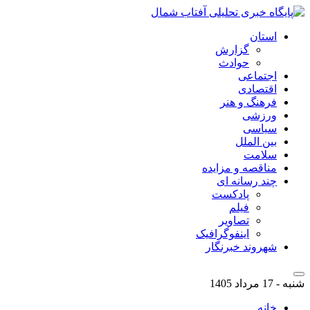
استان
گزارش
حوادث
اجتماعی
اقتصادی
فرهنگ و هنر
ورزشی
سیاسی
بین الملل
سلامت
مناقصه و مزایده
چند رسانه ای
پادکست
فیلم
تصاویر
اینفوگرافیک
شهروند خبرنگار
شنبه - 17 مرداد 1405
خانه