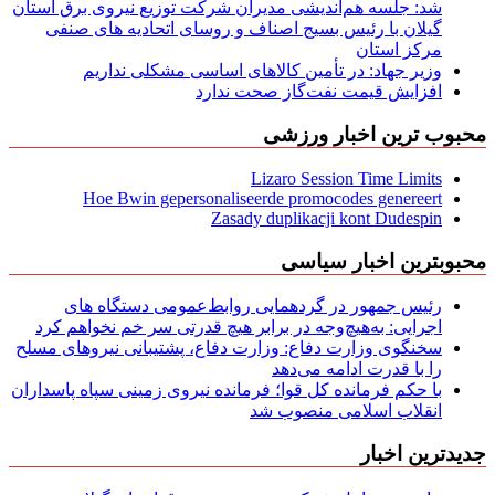
شد: جلسه هم‌اندیشی مدیران شركت توزیع نیروی برق استان
گیلان با رئیس بسیج اصناف و روسای اتحادیه های صنفی
مركز استان
وزیر جهاد: در تأمین کالاهای اساسی مشکلی نداریم
افزایش قیمت نفت‌گاز صحت ندارد
محبوب ترین اخبار ورزشی
Lizaro Session Time Limits
Hoe Bwin gepersonaliseerde promocodes genereert
Zasady duplikacji kont Dudespin
محبوبترین اخبار سیاسی
رئیس جمهور در گردهمایی روابط‌عمومی دستگاه های
اجرایی: به‌هیچ‌وجه در برابر هیچ قدرتی سر خم نخواهم کرد
سخنگوی وزارت دفاع: وزارت دفاع، پشتیبانی نیرو‌های مسلح
را با قدرت ادامه می‌دهد
با حکم فرمانده کل قوا؛ فرمانده نیروی زمینی سپاه پاسداران
انقلاب اسلامی منصوب شد
جدیدترین اخبار