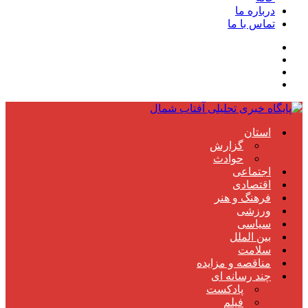
درباره ما
تماس با ما
استان
گزارش
حوادث
اجتماعی
اقتصادی
فرهنگ و هنر
ورزشی
سیاسی
بین الملل
سلامت
مناقصه و مزایده
چند رسانه ای
پادکست
فیلم