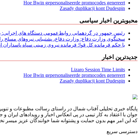
Hoe Bwin gepersonaliseerde promocodes genereert
Zasady duplikacji kont Dudespin
محبوبترین اخبار سیاسی
رئیس جمهور در گردهمایی روابط‌عمومی دستگاه های اجرایی: به‌
سخنگوی وزارت دفاع: وزارت دفاع، پشتیبانی نیرو‌های مسلح را 
با حکم فرمانده کل قوا؛ فرمانده نیروی زمینی سپاه پاسداران
جدیدترین اخبار
Lizaro Session Time Limits
Hoe Bwin gepersonaliseerde promocodes genereert
Zasady duplikacji kont Dudespin
پایگاه خبری تحلیلی آفتاب شمال در راستای رسالت مطبوعات و تنویر 
جوان با اعتقاد به کار تیمی در پی انعکاس اخبار و رویدادهای ایران و
که این امر مهم بدون حمایت و پشتوانه شما خوانندگان عزیز میسر نخوا
دسترسی سریع