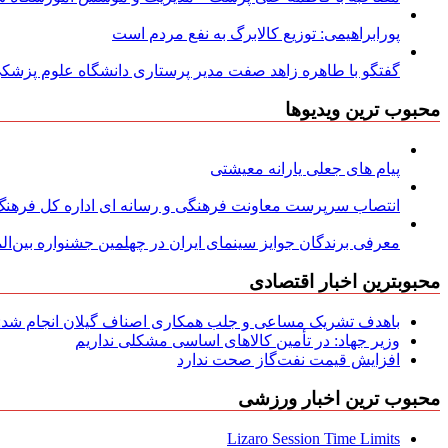
پورابراهیمی: توزیع کالابرگ به نفع مردم است
گفتگو با طاهره زاهد صفت مدیر پرستاری دانشگاه علوم پزشکی
محبوب ترین ویدیوها
پیام های جعلی یارانه معیشتی
انتصاب سرپرست معاونت فرهنگی و رسانه ای اداره کل فرهنگ و
معرفی برندگان جوایز سینمای ایران در چهلمین جشنواره بین‌المل
محبوبترین اخبار اقتصادی
باهدف تشریک مساعی و جلب همکاری اصناف گیلان انجام شد: ج
وزیر جهاد: در تأمین کالاهای اساسی مشکلی نداریم
افزایش قیمت نفت‌گاز صحت ندارد
محبوب ترین اخبار ورزشی
Lizaro Session Time Limits