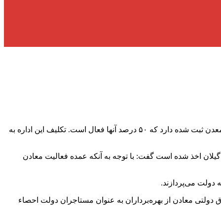
به گزارش پایگاه آفتاب شمال : عبدالله خرمدل اظهار کرد: گیلان در حوزه امور معادن از استان‌های کم برخوردار کشور است و حدود ۱۱۰ معدن ثبت شده دارد که ۵۰ درصد آنها فعال است. تکلیف این اداره به
ن اینکه در نیمه نخست امسال حدود 32 درصد از حقوق دولتی معادن در گیلان اخذ شده است گفت: با توجه به آنکه عمده فعالیت معادن
 دولت می‌پردازند.
ق دولتی معادن از بهره‌برداران به عنوان مستاجران دولت احصاء