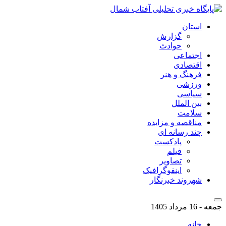
استان
گزارش
حوادث
اجتماعی
اقتصادی
فرهنگ و هنر
ورزشی
سیاسی
بین الملل
سلامت
مناقصه و مزایده
چند رسانه ای
پادکست
فیلم
تصاویر
اینفوگرافیک
شهروند خبرنگار
جمعه - 16 مرداد 1405
خانه