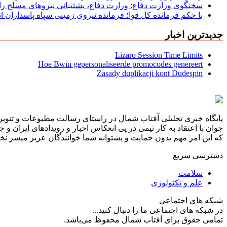
سخنگوی وزارت دفاع: وزارت دفاع، پشتیبانی نیرو‌های مسلح را 
با حکم فرمانده کل قوا؛ فرمانده نیروی زمینی سپاه پاسداران
جدیدترین اخبار
Lizaro Session Time Limits
Hoe Bwin gepersonaliseerde promocodes genereert
Zasady duplikacji kont Dudespin
پایگاه خبری تحلیلی آفتاب شمال در راستای رسالت مطبوعات و تنویر 
جوان با اعتقاد به کار تیمی در پی انعکاس اخبار و رویدادهای ایران و
که این امر مهم بدون حمایت و پشتوانه شما خوانندگان عزیز میسر نخوا
دسترسی سریع
سلامت
علم و تکنولوژی
شبکه های اجتماعی
در شبکه های اجتماعی ما را دنبال کنید...
تمامی حقوق برای آفتاب شمال محفوظ می‌باشد.