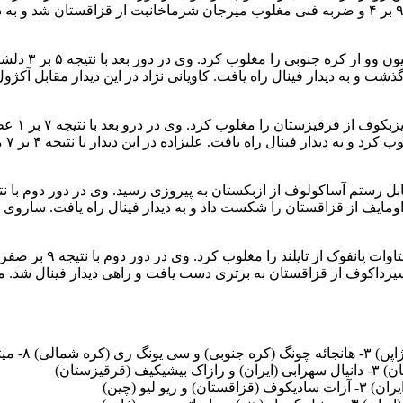
در وزن ۷۷ کیلو
حله با نتیجه ۱ بر ۱ از سد ریو لیو از چین گذشت و به دیدار فینال راه یافت. کاویانی نژاد د
در وزن ۸۷
راه 
در وزن ۱۳۰ کیلوگرم امی