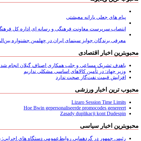
پیام های جعلی یارانه معیشتی
انتصاب سرپرست معاونت فرهنگی و رسانه ای اداره کل فرهنگ و
معرفی برندگان جوایز سینمای ایران در چهلمین جشنواره بین‌المل
محبوبترین اخبار اقتصادی
باهدف تشریک مساعی و جلب همکاری اصناف گیلان انجام شد: ج
وزیر جهاد: در تأمین کالاهای اساسی مشکلی نداریم
افزایش قیمت نفت‌گاز صحت ندارد
محبوب ترین اخبار ورزشی
Lizaro Session Time Limits
Hoe Bwin gepersonaliseerde promocodes genereert
Zasady duplikacji kont Dudespin
محبوبترین اخبار سیاسی
رئیس جمهور در گردهمایی روابط‌عمومی دستگاه های اجرایی: به‌