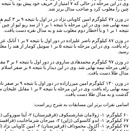
چین را مغلوب کرد و صاحب مدال برنز شد.
نیمه نهایی شد. وی در این مر
نتیجه ۱ بر ۱ و با اخطار دوم مغلوب شد و به مدال نقره دست یافت.
رسید.
مدال طلا دست یافت.
گذشت و به مدال طلا دست یافت.
اسامی نفرات برتر این مسابقات به شرح زیر است:
۶۰ کیلوگرم: ۱- ژولامان شارشنبکوف (قرقیزستان) ۲- آیتا سوزوکی (ژاپن) ۳- هانجائه چونگ (کره جنوبی) و سی یونگ ری (کره شمالی) ۸- میثم دلخانی (ایران)
۶۷ کیلوگرم: ۱- اندو کاتسوکی (ژاپن) ۲- میرجان شرماخانبت (قزاقستان) ۳- دانیال سهرابی (ایران) و رازاک بیشیکیف (قرقیزستان)
۷۷ کیلوگرم: ۱- آکژول محموداف (قرقیزستان) ۲- امین کاویانی نژاد (ایران) ۳- آزات سادیکوف (قزاقستان) و ریو لیو (چین)