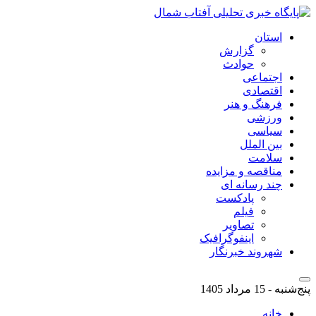
استان
گزارش
حوادث
اجتماعی
اقتصادی
فرهنگ و هنر
ورزشی
سیاسی
بین الملل
سلامت
مناقصه و مزایده
چند رسانه ای
پادکست
فیلم
تصاویر
اینفوگرافیک
شهروند خبرنگار
پنج‌شنبه - 15 مرداد 1405
خانه