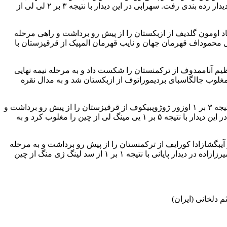
وی در این مرحله در حالی که ۷ امتیاز از حریف خود پیش بود با نتیجه ۹ بر ۴ و ضربه فنی مغلوب میرجان شرماخانبت از قزاقستان شد و به دیدار رده بندی رفت. سهرابی در این دیدار با نتیجه ۳ بر ۲ لی لی از
گرم امین کاویانی نژاد در در اول با نتیجه ۹ بر ۳ کیم هیون وو از کره جنوبی را مغلوب کرد. وی در دور بعد با نتیجه ۵ بر ۳ دلشاد اومون گلدیف از ازبکستان را از پیش رو برداشت و راهی مرحله
ر این دیدار مقابل آکژول محموداف قهرمان جهان و نایب قهرمان المپیک از قرقیزستان با
 کیلوگرم ناصر علیزاده در دور اول با نتیجه ۷ بر ۱ آتابک عزیزبکوف از قرقیزستان را مغلوب کرد. وی در درو بعد با نتیجه ۷ بر ۱ عظیم آناممدوف از ترکمنستان را شکست داد و به مرحله نیمه نهایی
یافت. وی در این مرحله با نتیجه ۵ بر ۱ سونیل کومار از هند را مغلوب کرد و به دیدار فینال راه یافت. علیزاده در این دیدار با نتیجه ۴ بر ۷ مغلوب جالگاسبای بردیموراتوف از ازبکستان شد و به مدال نقره
در وزن ۹۷ کیلوگرم محمدهادی ساروی در دور اول با نتیجه ۶ بر ۳ مقابل رستم آساکولوف از ازبکستان به پیروزی رسید. وی در دور دوم با نتیجه ۳ بر ۱ اوزور ژوژوپبیکوف از قرقیزستان را از پیش رو برداشت و
راهی مرحله نیمه نهایی شد. وی در این دیدار با نتیجه ۸ بر صفر اسلام اومایف از قزاقستان را شکست داد و به دیدار فینال راه یافت. ساروی در این دیدار با نتیجه ۵ بر ۱ یی مینگ لی از چین را مغلوب کرد و به
ن میرزازاده در دور اول با نتیجه ۹ بر صفر نانتاوات پانفوک از تایلند را مغلوب کرد. وی در دور دوم با نتیجه ۹ بر صفر آیبگشازادا کورایف از ترکمنستان را از پیش رو برداشت و به مرحله
نیمه نهایی راه یافت. وی در این مرحله با نتیجه ۳ بر ۱ مقابل علیخان سیزداکوف از قزاقستان به برتری دست یافت و راهی دیدار فینال شد. میرزازاده در دیدار پایانی با نتیجه ۱ بر ۱ از سد لینگ ژی منگ از چین