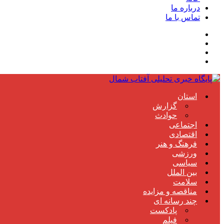
درباره ما
تماس با ما
استان
گزارش
حوادث
اجتماعی
اقتصادی
فرهنگ و هنر
ورزشی
سیاسی
بین الملل
سلامت
مناقصه و مزایده
چند رسانه ای
پادکست
فیلم