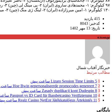
۸۷ کیلوگرم: ۱- جالگاسبای بردیموراتوف (ازبکستان) ۲- ناصر علیزاده (ایران) ۳- سونیل کومار (هند) و ماساتو سومی (ژاپن)
۹۷ کیلوگرم: ۱- محمدهادی ساروی (ایران) ۲- یی مینگ لی (چین) ۳- رستم آساکالوف (ازبکستان) و تاکاهیرو تسورودا (ژاپن)
۱۳۰ کیلوگرم: ۱- امین میرزازاده (ایران) ۲- لینگ ژی منگ (چین) ۳- مین سئوک کیم (کره جنوبی) و علیمخان سیزدیکوف (قزاقستان)
415 بازدید
کدخبر: 8043
تاریخ: 13 مهر 1402
نویسنده
خبرنگار آفتاب شمال
مطالب مرتبط
1
5 ساعت پیش
Lizaro Session Time Limits
2
7 ساعت پیش
Hoe Bwin gepersonaliseerde promocodes genereert
3
8 ساعت پیش
Zasady duplikacji kont Dudespin
4
10 ساعت پیش
Passport vs ID Card für Bassbetcasino Verifizierung
5
11 ساعت پیش
Realz Casino NetEnt Játékkatalógus Áttekintés
بایگانی