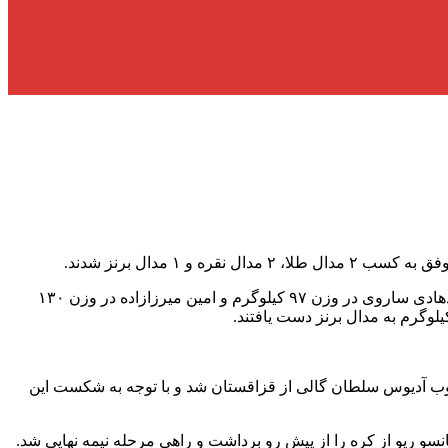
به گزارش پایگاه آفتاب شمال به نقل از گروه ورزشی خبرگزاری صدا و سیما، در پایان مسابقات کشتی فرنگی بازی‌های آسیایی ۲۰۲۲ محمدهادی ساروی در وزن ۹۷ کیلوگرم و امین میرزازاده در وزن ۱۳۰
وگرم میثم دلخانی در دور نخست با نتیجه ۷ بر ۱ سوپارمانتور جیانیندر از هند را شکست داد. وی در دور بعد با نتیجه ۴ بر ۲ مغلوب آدیوس سلطان گالی از قزاقستان شد و با توجه به شکست این
هرابی در دور اول با نتیجه ۵ بر ۲ یونگ جین رو از کره شمالی را مغلوب کرد. وی در دور بعد با نتیجه ۹ بر صفر هانسو ریو از کره را از پیش رو برداشت و راهی مرحله نیمه نهایی شد.