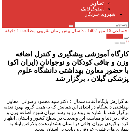
تصاویر
اینفوگرافیک
شهروند خبرنگار
اجتماعی
16 مهر 1402 - 3 سال پیش
زمان تقریبی مطالعه: 1 دقیقه
کپی شد!
0
کارگاه آموزشی پیشگیری و کنترل اضافه
وزن و چاقی کودکان و نوجوانان (ایران اکو)
با حضور معاون بهداشتی دانشگاه علوم
پزشکی گیلان ، برگزار شد
به گزارش پایگاه آفتاب شمال ؛ دکتر سید محمود رضوانی- معاون
بهداشتی دانشگاه در ابتدای این همایش که به همت گروه بهبود تغذیه
برگزار شد، با اشاره به روند رو به رشد میزان شیوع اضافه وزن و
چاقی در دنیا و مقایسه این وضعیت در سطح کشور و استان، اظهار
کرد؛ بالابودن میزان چاقی در استان هشداردهنده بالارفتن ابتلا به
بیماری های قلبی- عروقی و دیابت در استان است.