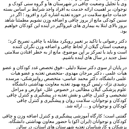
وی با تجلیل وضعیت چاقی در شهرستان ها و گروه سنی کودک و
نوجوان، بر اهمیت ارائه خدمت به افراد واجد شرایط بر اساس بسته
خدمات جامع سلامت در حوزه تغذیه اشاره کرد و افزود ؛ اگر در
سنین کودکی مانع از بروز چاقی و اضافه وزن نشویم مطمئنا شاهد
بروز بالای ابتلا به بیماری های غیرواگیر در آینده این کودکان خواهیم
بود.
دکتر رضوانی با تاکید بر تغییر رویکرد مقابله با چاقی، تصریح کرد؛
وضعیت استان گیلان از لحاظ چاقی و اضافه وزن نگران کننده
است و باید با تمرکز بر این موضوع، مانع از به خطر افتادن سلامتی
نسل جدید در سال های آینده باشیم.
در پایان از سوی دکتر ستیلا دلیلی –فوق تخصص غدد کودکان و عضو
هیات علمی ، دکتر مرجان مهدوی -متخصص تغذیه و عضو هیات
علمی دانشگاه، دکتر محمد عباسی- متخصص روانپزشکی- مرسده
رشیدی نژاد- رئیس گروه بهبود تغذیه معاونت بهداشتی دانشگاه
علوم پزشکی گیلان مطالبی در خصوص علل، عوارض و مراحل
تشخیصی و کنترل چاقی و نقش تغذیه در پیشگیری و کنترل چاقی
کودکان و نوجوانان، سلامت روان و پیشگیری و کنترل چاقی
کودکان و نوجوانان و … ارائه شد.
گفتنی است؛ کارگاه آموزشی پیشگیری و کنترل اضافه وزن و چاقی
کودکان و نوجوانان (ایران اکو) با حضور معاون بهداشتی دانشگاه،
پزشکان و کارشناسان تغذیه شهرستان های استان، در سالن