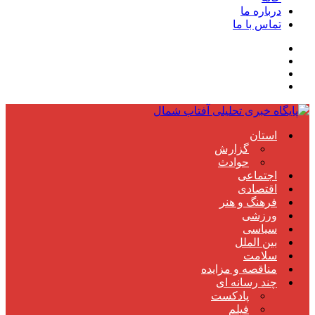
درباره ما
تماس با ما
استان
گزارش
حوادث
اجتماعی
اقتصادی
فرهنگ و هنر
ورزشی
سیاسی
بین الملل
سلامت
مناقصه و مزایده
چند رسانه ای
پادکست
فیلم