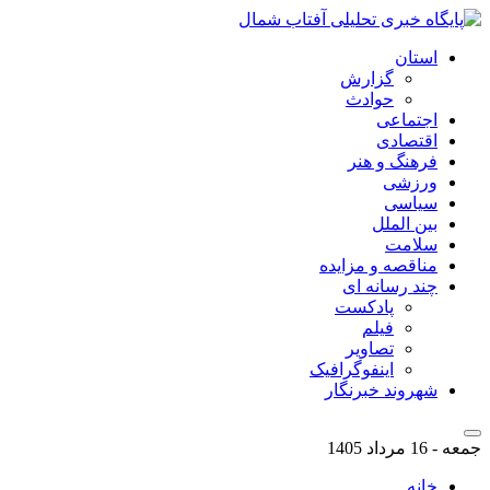
استان
گزارش
حوادث
اجتماعی
اقتصادی
فرهنگ و هنر
ورزشی
سیاسی
بین الملل
سلامت
مناقصه و مزایده
چند رسانه ای
پادکست
فیلم
تصاویر
اینفوگرافیک
شهروند خبرنگار
جمعه - 16 مرداد 1405
خانه