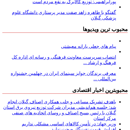
پورابراهیمی: توزیع کالابرگ به نفع مردم است
گفتگو با طاهره زاهد صفت مدیر پرستاری دانشگاه علوم
پزشکی گیلان
محبوب ترین ویدیوها
پیام های جعلی یارانه معیشتی
انتصاب سرپرست معاونت فرهنگی و رسانه ای اداره کل
فرهنگ و ارشاد ...
معرفی برندگان جوایز سینمای ایران در چهلمین جشنواره
بین‌المللی ...
محبوبترین اخبار اقتصادی
باهدف تشریک مساعی و جلب همکاری اصناف گیلان انجام
شد: جلسه هم‌اندیشی مدیران شركت توزیع نیروی برق استان
گیلان با رئیس بسیج اصناف و روسای اتحادیه های صنفی
مركز استان
وزیر جهاد: در تأمین کالاهای اساسی مشکلی نداریم
افزایش قیمت نفت‌گاز صحت ندارد