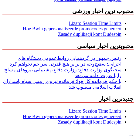
محبوب ترین اخبار ورزشی
Lizaro Session Time Limits
Hoe Bwin gepersonaliseerde promocodes genereert
Zasady duplikacji kont Dudespin
محبوبترین اخبار سیاسی
رئیس جمهور در گردهمایی روابط‌عمومی دستگاه های
اجرایی: به‌هیچ‌وجه در برابر هیچ قدرتی سر خم نخواهم کرد
سخنگوی وزارت دفاع: وزارت دفاع، پشتیبانی نیرو‌های مسلح
را با قدرت ادامه می‌دهد
با حکم فرمانده کل قوا؛ فرمانده نیروی زمینی سپاه پاسداران
انقلاب اسلامی منصوب شد
جدیدترین اخبار
Lizaro Session Time Limits
Hoe Bwin gepersonaliseerde promocodes genereert
Zasady duplikacji kont Dudespin