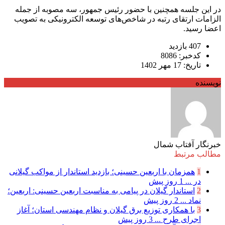
در این جلسه همچنین با حضور رئیس جمهور، سه مصوبه از جمله
الزامات ارتقای رتبه در شاخص‌های توسعه الکترونیکی به تصویب
اعضا رسید.
407 بازدید
کدخبر: 8086
تاریخ: 17 مهر 1402
نویسنده
خبرنگار آفتاب شمال
مطالب مرتبط
1
همزمان با اربعین حسینی؛ بازدید استاندار از مواکب گیلانی
در ...
1 روز پیش
2
استاندار گیلان در پیامی به مناسبت اربعین حسینی: اربعین؛
نماد ...
2 روز پیش
3
با همکاری توزیع برق گیلان و نظام مهندسی استان؛ آغاز
اجرای طرح ...
3 روز پیش