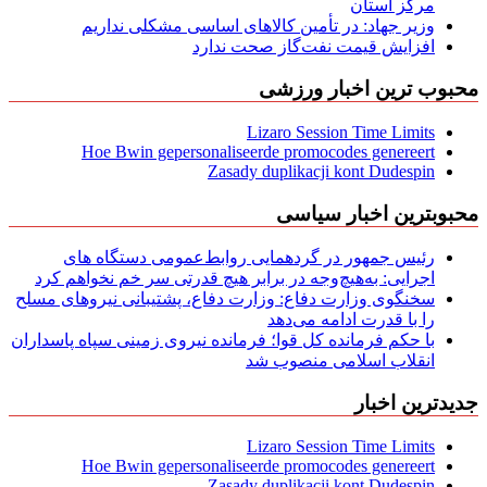
مركز استان
وزیر جهاد: در تأمین کالاهای اساسی مشکلی نداریم
افزایش قیمت نفت‌گاز صحت ندارد
محبوب ترین اخبار ورزشی
Lizaro Session Time Limits
Hoe Bwin gepersonaliseerde promocodes genereert
Zasady duplikacji kont Dudespin
محبوبترین اخبار سیاسی
رئیس جمهور در گردهمایی روابط‌عمومی دستگاه های
اجرایی: به‌هیچ‌وجه در برابر هیچ قدرتی سر خم نخواهم کرد
سخنگوی وزارت دفاع: وزارت دفاع، پشتیبانی نیرو‌های مسلح
را با قدرت ادامه می‌دهد
با حکم فرمانده کل قوا؛ فرمانده نیروی زمینی سپاه پاسداران
انقلاب اسلامی منصوب شد
جدیدترین اخبار
Lizaro Session Time Limits
Hoe Bwin gepersonaliseerde promocodes genereert
Zasady duplikacji kont Dudespin