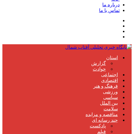
درباره ما
تماس با ما
استان
گزارش
حوادث
اجتماعی
اقتصادی
فرهنگ و هنر
ورزشی
سیاسی
بین الملل
سلامت
مناقصه و مزایده
چند رسانه ای
پادکست
فیلم