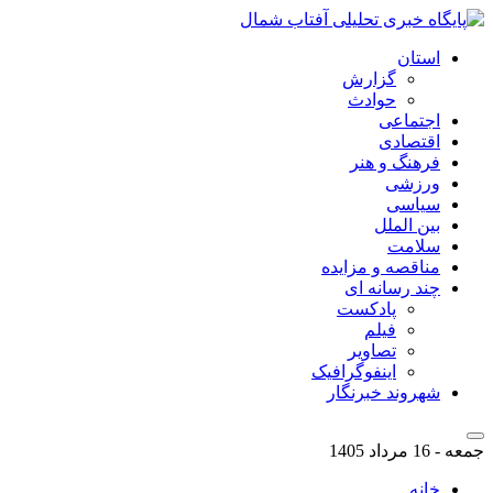
استان
گزارش
حوادث
اجتماعی
اقتصادی
فرهنگ و هنر
ورزشی
سیاسی
بین الملل
سلامت
مناقصه و مزایده
چند رسانه ای
پادکست
فیلم
تصاویر
اینفوگرافیک
شهروند خبرنگار
جمعه - 16 مرداد 1405
خانه