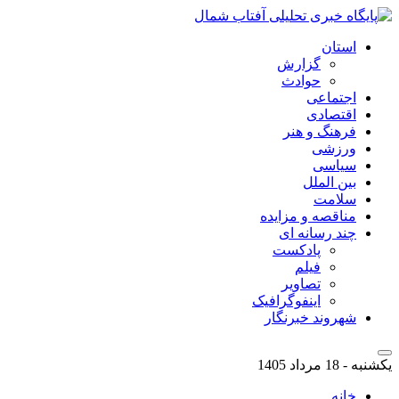
استان
گزارش
حوادث
اجتماعی
اقتصادی
فرهنگ و هنر
ورزشی
سیاسی
بین الملل
سلامت
مناقصه و مزایده
چند رسانه ای
پادکست
فیلم
تصاویر
اینفوگرافیک
شهروند خبرنگار
یکشنبه - 18 مرداد 1405
خانه