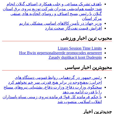
باهدف تشریک مساعی و جلب همکاری اصناف گیلان انجام
شد: جلسه هم‌اندیشی مدیران شركت توزیع نیروی برق استان
گیلان با رئیس بسیج اصناف و روسای اتحادیه های صنفی
مركز استان
وزیر جهاد: در تأمین کالاهای اساسی مشکلی نداریم
افزایش قیمت نفت‌گاز صحت ندارد
محبوب ترین اخبار ورزشی
Lizaro Session Time Limits
Hoe Bwin gepersonaliseerde promocodes genereert
Zasady duplikacji kont Dudespin
محبوبترین اخبار سیاسی
رئیس جمهور در گردهمایی روابط‌عمومی دستگاه های
اجرایی: به‌هیچ‌وجه در برابر هیچ قدرتی سر خم نخواهم کرد
سخنگوی وزارت دفاع: وزارت دفاع، پشتیبانی نیرو‌های مسلح
را با قدرت ادامه می‌دهد
با حکم فرمانده کل قوا؛ فرمانده نیروی زمینی سپاه پاسداران
انقلاب اسلامی منصوب شد
جدیدترین اخبار