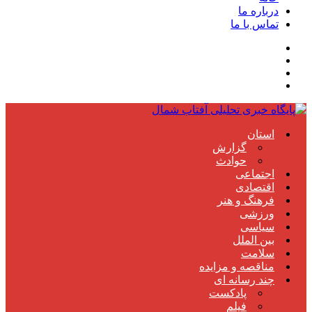
درباره ما
تماس با ما
استان
گزارش
حوادث
اجتماعی
اقتصادی
فرهنگ و هنر
ورزشی
سیاسی
بین الملل
سلامت
مناقصه و مزایده
چند رسانه ای
پادکست
فیلم