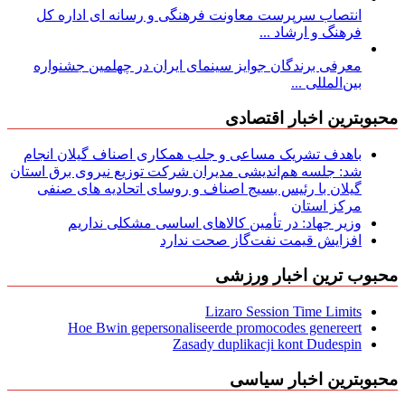
انتصاب سرپرست معاونت فرهنگی و رسانه ای اداره کل
فرهنگ و ارشاد ...
معرفی برندگان جوایز سینمای ایران در چهلمین جشنواره
بین‌المللی ...
محبوبترین اخبار اقتصادی
باهدف تشریک مساعی و جلب همکاری اصناف گیلان انجام
شد: جلسه هم‌اندیشی مدیران شركت توزیع نیروی برق استان
گیلان با رئیس بسیج اصناف و روسای اتحادیه های صنفی
مركز استان
وزیر جهاد: در تأمین کالاهای اساسی مشکلی نداریم
افزایش قیمت نفت‌گاز صحت ندارد
محبوب ترین اخبار ورزشی
Lizaro Session Time Limits
Hoe Bwin gepersonaliseerde promocodes genereert
Zasady duplikacji kont Dudespin
محبوبترین اخبار سیاسی