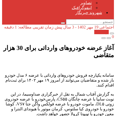
تصاویر
اینفوگرافیک
شهروند خبرنگار
اجتماعی
19 مهر 1402 - 3 سال پیش
زمان تقریبی مطالعه: 1 دقیقه
کپی شد!
0
آغاز عرضه خودرو‌های وارداتی برای 30 هزار
متقاضی
سامانه یکپارچه فروش خودرو‌های وارداتی با عرضه ۶ مدل خودرو
باز شده و متقاضیان می‌توانند از امروز ۱۹ مهر ۱۴۰۲ برای ثبت‌نام
اقدام کنند.
به گزارش آفتاب شمال به نقل از خبرگزاری صداوسیما، در این
نوبت سایپا با عرضه چانگان CS۵۵، پارس‌خودرو با عرضه خودروی
زوتی DL۵، ماموت خودرو با عرضه فولکس واگن جتا VS۷، کوشا
خودرو با خودروی کیا سلتوس، کرمان موتور با هیوندای النترا و
معین خودرو با تویوتا کرولا حضور خواهد داشت.