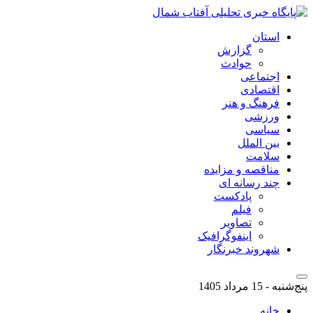
استان
گزارش
حوادث
اجتماعی
اقتصادی
فرهنگ و هنر
ورزشی
سیاسی
بین الملل
سلامت
مناقصه و مزایده
چند رسانه ای
پادکست
فیلم
تصاویر
اینفوگرافیک
شهروند خبرنگار
پنج‌شنبه - 15 مرداد 1405
خانه