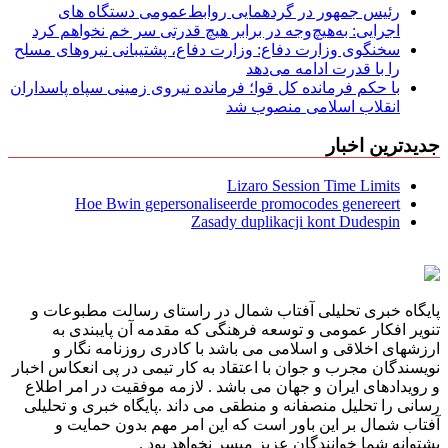
رئیس جمهور در گردهمایی روابط‌عمومی دستگاه های
اجرایی: به‌هیچ‌وجه در برابر هیچ قدرتی سر خم نخواهم کرد
سخنگوی وزارت دفاع: وزارت دفاع، پشتیبانی نیرو‌های مسلح
را با قدرت ادامه می‌دهد
با حکم فرمانده کل قوا؛ فرمانده نیروی زمینی سپاه پاسداران
انقلاب اسلامی منصوب شد
جدیدترین اخبار
Lizaro Session Time Limits
Hoe Bwin gepersonaliseerde promocodes genereert
Zasady duplikacji kont Dudespin
پایگاه خبری تحلیلی آفتاب شمال در راستای رسالت مطبوعات و
تنویر افکار عمومی و توسعه فرهنگی که مقدمه آن پایبندی به
ارزشهای اخلاقی و اسلامی می باشد با کادری روزنامه نگار و
نویسندگان مجرب و جوان با اعتقاد به کار تیمی در پی انعکاس اخبار
و رویدادهای ایران و جهان می باشد . لازمه موفقیت در امر اطلاع
رسانی را تحلیل منصفانه و منطقی می داند .پایگاه خبری و تحلیلی
آفتاب شمال بر این باور است که این امر مهم بدون حمایت و
پشتوانه شما خوانندگان عزیز میسر نخواهد بود .