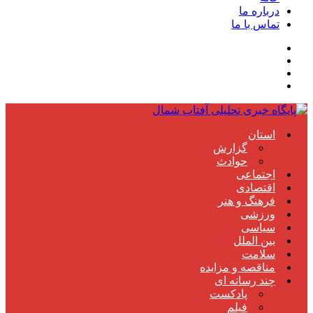
درباره ما
تماس با ما
استان
گزارش
حوادث
اجتماعی
اقتصادی
فرهنگ و هنر
ورزشی
سیاسی
بین الملل
سلامت
مناقصه و مزایده
چند رسانه ای
پادکست
فیلم