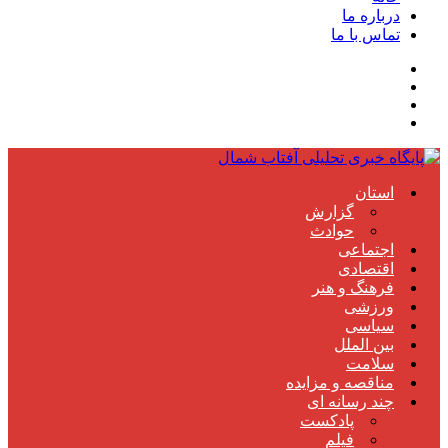
درباره ما
تماس با ما
استان
گزارش
حوادث
اجتماعی
اقتصادی
فرهنگ و هنر
ورزشی
سیاسی
بین الملل
سلامت
مناقصه و مزایده
چند رسانه ای
پادکست
فیلم