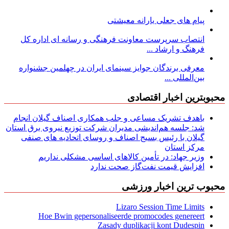
پیام های جعلی یارانه معیشتی
انتصاب سرپرست معاونت فرهنگی و رسانه ای اداره کل
فرهنگ و ارشاد ...
معرفی برندگان جوایز سینمای ایران در چهلمین جشنواره
بین‌المللی ...
محبوبترین اخبار اقتصادی
باهدف تشریک مساعی و جلب همکاری اصناف گیلان انجام
شد: جلسه هم‌اندیشی مدیران شركت توزیع نیروی برق استان
گیلان با رئیس بسیج اصناف و روسای اتحادیه های صنفی
مركز استان
وزیر جهاد: در تأمین کالاهای اساسی مشکلی نداریم
افزایش قیمت نفت‌گاز صحت ندارد
محبوب ترین اخبار ورزشی
Lizaro Session Time Limits
Hoe Bwin gepersonaliseerde promocodes genereert
Zasady duplikacji kont Dudespin