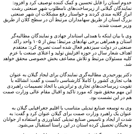
خدوم استان را قابل تحسین و کمک کننده توصیف کرد و افزود:
نمایندگان گیلانی از زیرساخت‌های نامطلوب شهر صنعتی رشت
ابراز گلایه مندی کردند و خواستار رفع مشکلات آن شهر صنعتی
بزرگ استان از طریق سهامداران مرتبط آن در سطح کلان از طریق
وزیر صمت شدند.
وی با بیان اینکه با همدلی استاندار جهادی و نمایندگان مطالبه‌گر
استان و همراهی برخی نهادهای مرتبط؛ بیش از ۱۰۵ واحد راکد
صنعتی در دولت سیزدهم فعال شده است تصریح کرد: معتقدم
اهداف شعار سال در حوزه افزایش تولید و اعتلای صنعت با عزم
کلیه مسئولان مرتبط و تلاش مضاعف بخش خصوصی محقق خواهد
شد.
دکتر پورحیدری مطالبه‌گری نمایندگان برای ایجاد گیلان به عنوان
هاب تجاری کشور را کاملاً کارشناسی دانست و گفت: انشالله با
تقویت زیرساخت‌های تجاری و ترانزیتی با اتخاذ تصمیمات راهبردی
این مهم محقق شود که مورد تاکید و اقبال مقام عالی وزارت صمت
هم در این نشست بود.
وی به توسعه صنایع تبدیلی متناسب با اقلیم جغرافیایی گیلان به
عنوان یک راهبرد وزارت صمت برای گیلان عنوان کرد و گفت: به
شدت از ایجاد و تاسیس صنایع تبدیلی کشاورزی و استفاده از جوانان
و نخبگان تحصیل کرده استان در این راستا استقبال می‌شود.