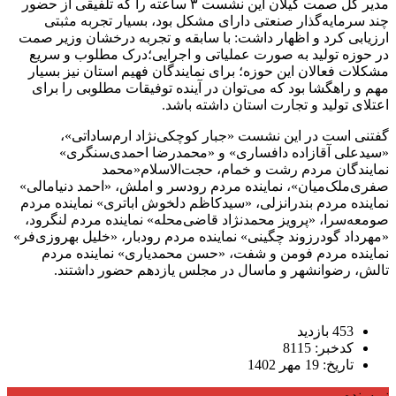
مدیر کل صمت گیلان این نشست ۳ ساعته را که تلفیقی از حضور
چند سرمایه‌گذار صنعتی دارای مشکل بود، بسیار تجربه مثبتی
ارزیابی کرد و اظهار داشت: با سابقه و تجربه درخشان وزیر صمت
در حوزه تولید به صورت عملیاتی و اجرایی؛درک مطلوب و سریع
مشکلات فعالان این حوزه؛ برای نمایندگان فهیم استان نیز بسیار
مهم و راهگشا بود که می‌توان در آینده توفیقات مطلوبی را برای
اعتلای تولید و تجارت استان داشته باشد.
گفتنی است در این نشست «جبار کوچکی‌نژاد ارم‌ساداتی»،
«سیدعلی آقازاده دافساری» و «محمدرضا احمدی‌سنگری»
نمایندگان مردم رشت و خمام، حجت‌الاسلام«محمد
صفری‌ملک‌میان»، نماینده مردم رودسر و املش، «احمد دنیامالی»
نماینده مردم بندرانزلی، «سیدکاظم دلخوش اباتری» نماینده مردم
صومعه‌سرا، «پرویز محمدنژاد قاضی‌محله» نماینده مردم لنگرود،
«مهرداد گودرزوند چگینی» نماینده مردم رودبار، «خلیل بهروزی‌فر»
نماینده مردم فومن و شفت، «حسن محمدیاری» نماینده مردم
تالش، رضوانشهر و ماسال در مجلس یازدهم حضور داشتند.
453 بازدید
کدخبر: 8115
تاریخ: 19 مهر 1402
نویسنده