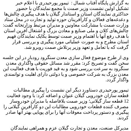
به گزارش پایگاه آفتاب شمال : تیمور پورحیدری با اعلام خبر
تشکیل اولین نشست وزیر صمت با مجمع نمایندگان با حضور
حداکثری نمایندگان استان و استاندار گیلان با هدف پیگیری چالش‌ها
و دغدغه‌های فعالان و کارآفرینان حوزه تولید و تجارت در محل ستاد
وزارت صمت با مشارکت معاونین و مدیران مرتبط وزارتخانه گفت:
چالش‌های کلان و ملی صنایع و معادن بزرگ و اشتغال آفرین استان
با هدف رفع آنها با اهتمام وزیر صمت توسط یکایک نمایندگان فهیم
استان مطرح و به صورت عملیاتی مورد پیگیری و بررسی قرار
گرفت که با تعامل و تعهد وزیر پرتلاش صمت روبرو شد.
وی از طرح موضوع فعال سازی معدن سنگرود رودبار در این جلسه
سخن گفت و تصریح کرد: مقرر شد مسائل حقوقی واگذاری معدن
سنگرود به سرعت بررسی شود و به قید فوریت با هدف فعالیت این
معدن بزرگ به شرکت خصوصی و یا دولتی دارای اهلیت و توانمندی
واگذار گردد.
تیمور پورحیدری دستاورد دیگر این نشست را پیگیری مطالبات
قطعه سازان خودرویی گیلان عنوان و اضافه کرد: با وجود فعالیت
12 قطعه ساز گیلانی؛ وزیر صمت بلافاصله با مدیران خودروساز
مصرف کننده قطعات خودرویی مطالبات این دو کارآفرین گیلانی را
پیگیری و دستور پرداخت معوقات آنها را برای پویایی بهتر آنها صادر
کردند.
مدیرکل صنعت، معدن و تجارت گیلان عزم و همراهی نمایندگان