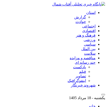
استان
گزارش
حوادث
اجتماعی
اقتصادی
فرهنگ و هنر
ورزشی
سیاسی
بین الملل
سلامت
مناقصه و مزایده
چند رسانه ای
پادکست
فیلم
تصاویر
اینفوگرافیک
شهروند خبرنگار
یکشنبه - 18 مرداد 1405
خانه