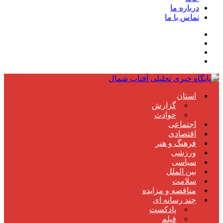
درباره ما
تماس با ما
استان
گزارش
حوادث
اجتماعی
اقتصادی
فرهنگ و هنر
ورزشی
سیاسی
بین الملل
سلامت
مناقصه و مزایده
چند رسانه ای
پادکست
فیلم