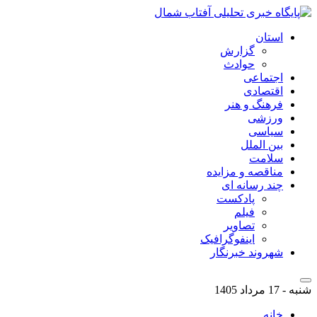
استان
گزارش
حوادث
اجتماعی
اقتصادی
فرهنگ و هنر
ورزشی
سیاسی
بین الملل
سلامت
مناقصه و مزایده
چند رسانه ای
پادکست
فیلم
تصاویر
اینفوگرافیک
شهروند خبرنگار
شنبه - 17 مرداد 1405
خانه