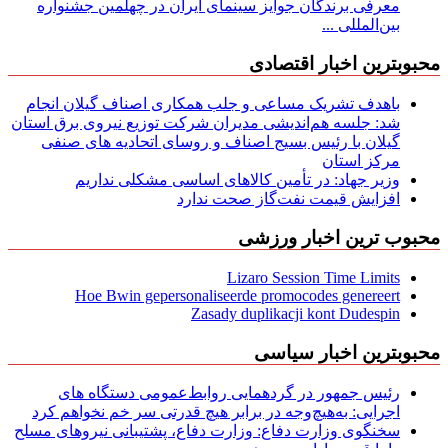
معرفی برندگان جوایز سینمای ایران در چهلمین جشنواره
بین‌المللی ...
محبوبترین اخبار اقتصادی
باهدف تشریک مساعی و جلب همکاری اصناف گیلان انجام
شد: جلسه هم‌اندیشی مدیران شركت توزیع نیروی برق استان
گیلان با رئیس بسیج اصناف و روسای اتحادیه های صنفی
مركز استان
وزیر جهاد: در تأمین کالاهای اساسی مشکلی نداریم
افزایش قیمت نفت‌گاز صحت ندارد
محبوب ترین اخبار ورزشی
Lizaro Session Time Limits
Hoe Bwin gepersonaliseerde promocodes genereert
Zasady duplikacji kont Dudespin
محبوبترین اخبار سیاسی
رئیس جمهور در گردهمایی روابط‌عمومی دستگاه های
اجرایی: به‌هیچ‌وجه در برابر هیچ قدرتی سر خم نخواهم کرد
سخنگوی وزارت دفاع: وزارت دفاع، پشتیبانی نیرو‌های مسلح