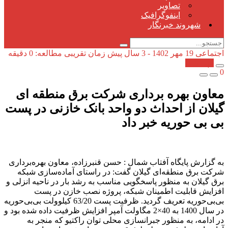
تصاویر
اینفوگرافیک
شهروند خبرنگار
اجتماعی
19 مهر 1402 - 3 سال پیش
زمان تقریبی مطالعه: 0 دقیقه
کپی شد!
0
معاون بهره برداری شرکت برق منطقه ای
گیلان از احداث دو واحد بانک خازنی در پست
بی بی حوریه خبر داد
به گزارش پایگاه آفتاب شمال : حسن قنبرزاده، معاون بهره‌برداری
شرکت برق منطقه‌ای گیلان گفت: در راستای آماده‌سازی شبکه
برق گیلان به منظور پاسخگویی مناسب به رشد بار در ناحیه انزلی و
افزایش قابلیت اطمینان شبکه، پروژه نصب خازن در پست
بی‌بی‌حوریه تعریف گردید. ظرفیت پست 63/20 کیلوولت بی‌بی‌حوریه
در سال 1400 به 40×2 مگاولت آمپر افزایش ظرفیت داده شده بود و
در ادامه، به منظور جبرانسازی محلی توان راکتیو که منجر به