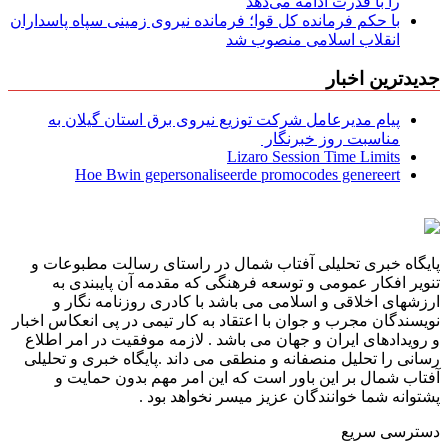
را با قدرت ادامه می‌دهد
با حکم فرمانده کل قوا؛ فرمانده نیروی زمینی سپاه پاسداران
انقلاب اسلامی منصوب شد
جدیدترین اخبار
پیام مدیرعامل شركت توزیع نیروی برق استان گیلان به
مناسبت روز خبرنگار ‌
Lizaro Session Time Limits
Hoe Bwin gepersonaliseerde promocodes genereert
پایگاه خبری تحلیلی آفتاب شمال در راستای رسالت مطبوعات و
تنویر افکار عمومی و توسعه فرهنگی که مقدمه آن پایبندی به
ارزشهای اخلاقی و اسلامی می باشد با کادری روزنامه نگار و
نویسندگان مجرب و جوان با اعتقاد به کار تیمی در پی انعکاس اخبار
و رویدادهای ایران و جهان می باشد . لازمه موفقیت در امر اطلاع
رسانی را تحلیل منصفانه و منطقی می داند .پایگاه خبری و تحلیلی
آفتاب شمال بر این باور است که این امر مهم بدون حمایت و
پشتوانه شما خوانندگان عزیز میسر نخواهد بود .
دسترسی سریع