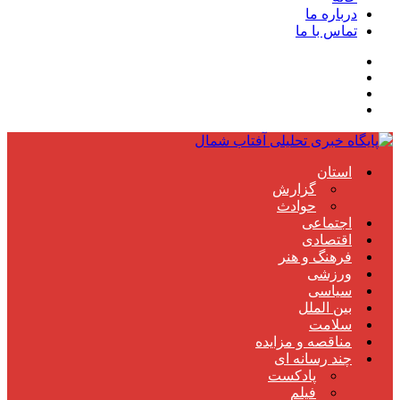
درباره ما
تماس با ما
استان
گزارش
حوادث
اجتماعی
اقتصادی
فرهنگ و هنر
ورزشی
سیاسی
بین الملل
سلامت
مناقصه و مزایده
چند رسانه ای
پادکست
فیلم