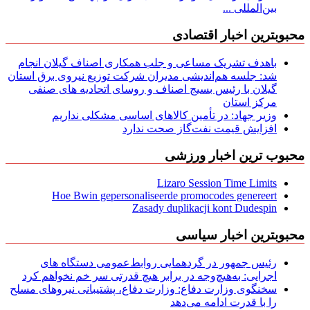
بین‌المللی ...
محبوبترین اخبار اقتصادی
باهدف تشریک مساعی و جلب همکاری اصناف گیلان انجام
شد: جلسه هم‌اندیشی مدیران شركت توزیع نیروی برق استان
گیلان با رئیس بسیج اصناف و روسای اتحادیه های صنفی
مركز استان
وزیر جهاد: در تأمین کالاهای اساسی مشکلی نداریم
افزایش قیمت نفت‌گاز صحت ندارد
محبوب ترین اخبار ورزشی
Lizaro Session Time Limits
Hoe Bwin gepersonaliseerde promocodes genereert
Zasady duplikacji kont Dudespin
محبوبترین اخبار سیاسی
رئیس جمهور در گردهمایی روابط‌عمومی دستگاه های
اجرایی: به‌هیچ‌وجه در برابر هیچ قدرتی سر خم نخواهم کرد
سخنگوی وزارت دفاع: وزارت دفاع، پشتیبانی نیرو‌های مسلح
را با قدرت ادامه می‌دهد