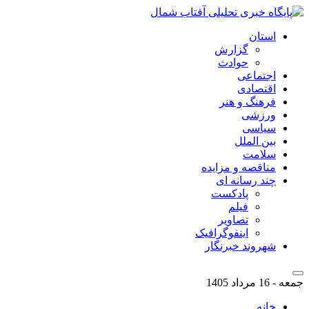
استان
گزارش
حوادث
اجتماعی
اقتصادی
فرهنگ و هنر
ورزشی
سیاسی
بین الملل
سلامت
مناقصه و مزایده
چند رسانه ای
پادکست
فیلم
تصاویر
اینفوگرافیک
شهروند خبرنگار
جمعه - 16 مرداد 1405
خانه