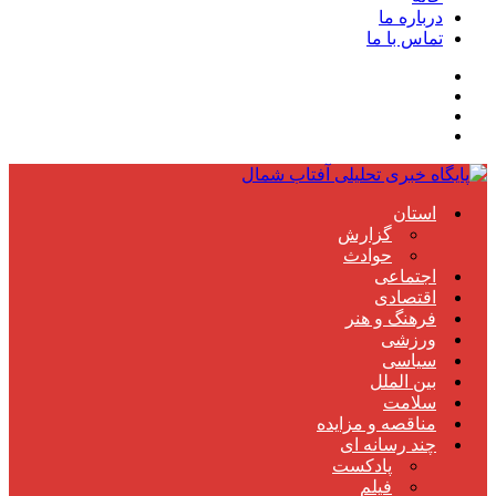
درباره ما
تماس با ما
استان
گزارش
حوادث
اجتماعی
اقتصادی
فرهنگ و هنر
ورزشی
سیاسی
بین الملل
سلامت
مناقصه و مزایده
چند رسانه ای
پادکست
فیلم