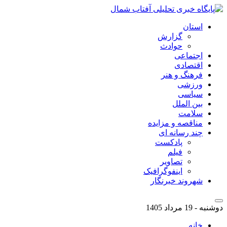
استان
گزارش
حوادث
اجتماعی
اقتصادی
فرهنگ و هنر
ورزشی
سیاسی
بین الملل
سلامت
مناقصه و مزایده
چند رسانه ای
پادکست
فیلم
تصاویر
اینفوگرافیک
شهروند خبرنگار
دوشنبه - 19 مرداد 1405
خانه