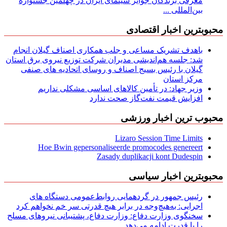
معرفی برندگان جوایز سینمای ایران در چهلمین جشنواره
بین‌المللی ...
محبوبترین اخبار اقتصادی
باهدف تشریک مساعی و جلب همکاری اصناف گیلان انجام
شد: جلسه هم‌اندیشی مدیران شركت توزیع نیروی برق استان
گیلان با رئیس بسیج اصناف و روسای اتحادیه های صنفی
مركز استان
وزیر جهاد: در تأمین کالاهای اساسی مشکلی نداریم
افزایش قیمت نفت‌گاز صحت ندارد
محبوب ترین اخبار ورزشی
Lizaro Session Time Limits
Hoe Bwin gepersonaliseerde promocodes genereert
Zasady duplikacji kont Dudespin
محبوبترین اخبار سیاسی
رئیس جمهور در گردهمایی روابط‌عمومی دستگاه های
اجرایی: به‌هیچ‌وجه در برابر هیچ قدرتی سر خم نخواهم کرد
سخنگوی وزارت دفاع: وزارت دفاع، پشتیبانی نیرو‌های مسلح
را با قدرت ادامه می‌دهد