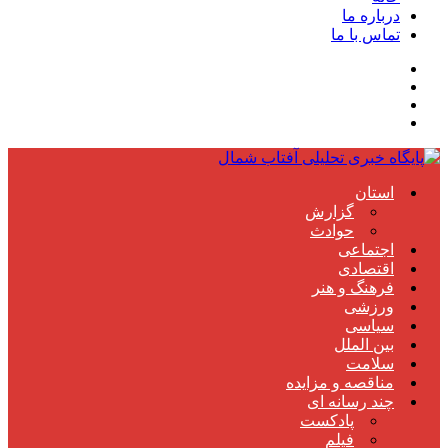
درباره ما
تماس با ما
استان
گزارش
حوادث
اجتماعی
اقتصادی
فرهنگ و هنر
ورزشی
سیاسی
بین الملل
سلامت
مناقصه و مزایده
چند رسانه ای
پادکست
فیلم