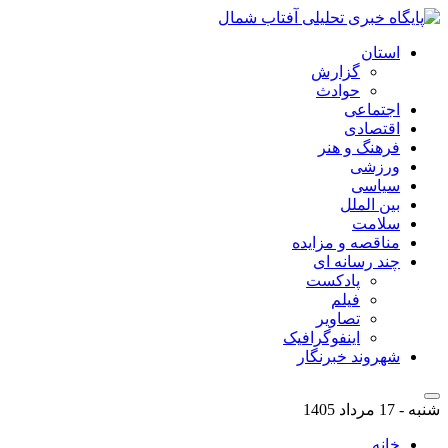
استان
گزارش
حوادث
اجتماعی
اقتصادی
فرهنگ و هنر
ورزشی
سیاسی
بین الملل
سلامت
مناقصه و مزایده
چند رسانه ای
پادکست
فیلم
تصاویر
اینفوگرافیک
شهروند خبرنگار
شنبه - 17 مرداد 1405
خانه