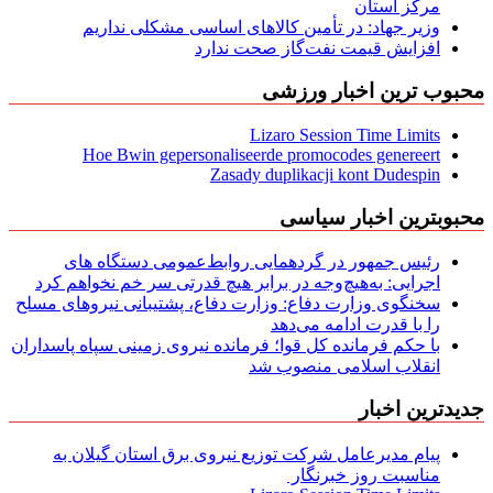
مركز استان
وزیر جهاد: در تأمین کالاهای اساسی مشکلی نداریم
افزایش قیمت نفت‌گاز صحت ندارد
محبوب ترین اخبار ورزشی
Lizaro Session Time Limits
Hoe Bwin gepersonaliseerde promocodes genereert
Zasady duplikacji kont Dudespin
محبوبترین اخبار سیاسی
رئیس جمهور در گردهمایی روابط‌عمومی دستگاه های
اجرایی: به‌هیچ‌وجه در برابر هیچ قدرتی سر خم نخواهم کرد
سخنگوی وزارت دفاع: وزارت دفاع، پشتیبانی نیرو‌های مسلح
را با قدرت ادامه می‌دهد
با حکم فرمانده کل قوا؛ فرمانده نیروی زمینی سپاه پاسداران
انقلاب اسلامی منصوب شد
جدیدترین اخبار
پیام مدیرعامل شركت توزیع نیروی برق استان گیلان به
مناسبت روز خبرنگار ‌