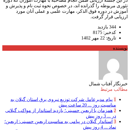
در این جلسه ارزیابی ضمن انجام مصاحبه با مهارت آموزان که دوره
تئوری مربوطه را گذرانده اند، در خصوص نحوه ثبت نام و پذیرش و
آموزش در دوره فوق الذکر، مهارت علمی و عملی آنان مورد
ارزیابی قرار گرفت.
344 بازدید
کدخبر: 8175
تاریخ: 22 مهر 1402
نویسنده
خبرنگار آفتاب شمال
مطالب مرتبط
1
پیام مدیرعامل شركت توزیع نیروی برق استان گیلان به
مناسبت روز ...
20 ساعت پیش
2
همزمان با اربعین حسینی؛ بازدید استاندار از مواکب گیلانی
در ...
3 روز پیش
3
استاندار گیلان در پیامی به مناسبت اربعین حسینی: اربعین؛
نماد ...
4 روز پیش