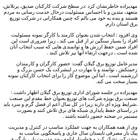
مهدیزاده خاطرنشان کرد :در سطح شرکت کارکنان صدیق، پرتلاش،
متعهد، متدین و با احساس مسئولیت درحال خدمت رسانی به مردم
هستند و بنده به خود می بالم که چنین همکارانی در شرکت توزیع
برق استان دارم.
وی افزود : انتخاب شدن بعنوان کارمند یا کارگر نمونه مسئولیت
افراد را بسیار سنگین تر از قبل می کند ، زیرا ضروری است این
افراد ضمن حفظ ارزش ها و توانمندی هایی که سبب انتخاب آنان
شده است ، درجهت ارتقاء آنها نیز تلاش کنند .
مدیرعامل توزیع برق گیلان گفت: حضور کارگران و کارمندان
زحمتکش ، توانمند و با مهارت در اینشرکت یک حسن بزرگ و
ارزشمند است ، اما این موضوع کار را برای انتخاب کارکنان نمونه
بسیار سخت می کند.
مهدیزاده در جلسه شورای اداری توزیع برق گیلان اظهار داشت :
صنعت برق بویژه شرکت های توزیع بعنوان خط مقدم این صنعت
،شرایط ویژه ای دارند زیرا در کل سال اعم از فصل گرم و سرد باید
در راستای حفظ پایداری شبکه های برق تلاش کنند و بصورت
مستمر در صحنه حضور داشته باشند .
وی از همه همکاران به جهت عملکرد مناسب در کنترل و مدیریت
پیک بار مصرفی تابستان سال جاری و پاسخگویی مناسب به
مشترکین تشکر کرد و خواستار ادامه روند مدیریت بار ، بارگیری