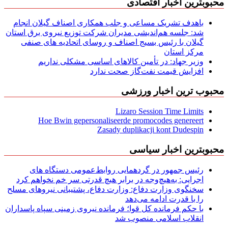
محبوبترین اخبار اقتصادی
باهدف تشریک مساعی و جلب همکاری اصناف گیلان انجام
شد: جلسه هم‌اندیشی مدیران شركت توزیع نیروی برق استان
گیلان با رئیس بسیج اصناف و روسای اتحادیه های صنفی
مركز استان
وزیر جهاد: در تأمین کالاهای اساسی مشکلی نداریم
افزایش قیمت نفت‌گاز صحت ندارد
محبوب ترین اخبار ورزشی
Lizaro Session Time Limits
Hoe Bwin gepersonaliseerde promocodes genereert
Zasady duplikacji kont Dudespin
محبوبترین اخبار سیاسی
رئیس جمهور در گردهمایی روابط‌عمومی دستگاه های
اجرایی: به‌هیچ‌وجه در برابر هیچ قدرتی سر خم نخواهم کرد
سخنگوی وزارت دفاع: وزارت دفاع، پشتیبانی نیرو‌های مسلح
را با قدرت ادامه می‌دهد
با حکم فرمانده کل قوا؛ فرمانده نیروی زمینی سپاه پاسداران
انقلاب اسلامی منصوب شد