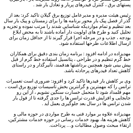
پستهای برق ، کنترل فیدرهای پربار و تعادل بار شد .
رئیس هیئت مدیره و مدیرعامل توزیع برق گیلان تاکید کرد: بعد از
گذر از فصل پیک بار محور برنامه ها را برای زمستان و پیک بار سال
بعد تنظیم و تمام مواردیکه شناسایی شدند را مرتب نموده و تجزیه و
تحلیل کنید و طرح های اولویت دار آماده باشند تا به محض ابلاغ
بودجه ، جذب و در مرحله اجرا قرار گیرند تا از حداقل زمان برای
ارسال اطلاعات طرحها استفاده شود.
مهدیزاده در ادامه افزود : برنامه زمان بندی دقیق برای همکاران
خط گرم تنظیم و در طراحی ، پتانسیل استفاده خط گرم از قبل
پیش بینی شود همچنین برداشتها هدفمند، تأثیرگذار و در راستای
کاهش تعداد فیدرهای پرحادثه باشد.
وی بر کاهش بار فیدرها تاکید کرد و افزود: ضروری است تعمیرات
ترانس را که مهمترین و گرانترین بخش تأسیسات توزیع برق است ،
مهم قلمداد شود تا متحمل خسارت سنگین نشویم ، از این رو
جابجایی و افزايش قدرت ترانس ها را جدی گرفته تا از فول بار
شدن ترانس ها در سال بعد جلوگیری بعمل آید .
مهدیزاده علاوه بر موارد فنی به طرح مواردی در حوزه مالی و
کاهش هزینه ها، بهبود خدمات رسانی در حوزه خدمات مشترکین،
ارتقاء مبحث وصول مطالبات و… پرداخت.