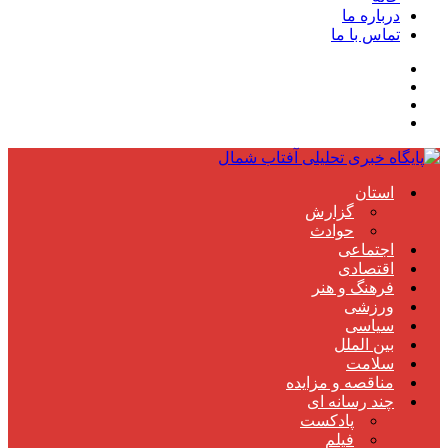
درباره ما
تماس با ما
استان
گزارش
حوادث
اجتماعی
اقتصادی
فرهنگ و هنر
ورزشی
سیاسی
بین الملل
سلامت
مناقصه و مزایده
چند رسانه ای
پادکست
فیلم