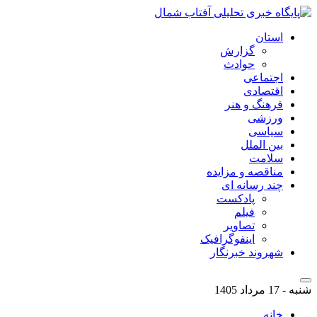
استان
گزارش
حوادث
اجتماعی
اقتصادی
فرهنگ و هنر
ورزشی
سیاسی
بین الملل
سلامت
مناقصه و مزایده
چند رسانه ای
پادکست
فیلم
تصاویر
اینفوگرافیک
شهروند خبرنگار
شنبه - 17 مرداد 1405
خانه