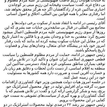
به جنایات هولناک رژیم غاصب صهیونیستی بر علیه مردم مظلوم و
بی دفاع غزه، گفت: سیاست وقیحانه این رژیم مبنی بر کوچاندن
اجباری ساکنین غزه از زادگاهشان اگر چه هرگز محقق نخواهد شد،
اما رفتاری مغایر با همه قوانین بین المللی، اخلاق و اصول انسانی
است.
آقای رئیسی در ادامه با انتقاد شدید از سکوت برخی دولت‌ها و
مجامع بین المللی در قبال بی سابقه‌ترین جنایات ضد بشری که این
روز‌ها از سوی رژیم صهیونیستی علیه مردم فلسطین اعمال میشود
تصریح کرد: معقدین به خدا و وجدان بشری و یا قائلین به اعتبار تاریخ
که در مقابل این جنایات سکوت پیشه کرده اند بدانند که بابت رفتار
امروز خود باید در پیشگاه خدای متعال، وجدان‌های بیدار و قضاوت
تاریخ پاسخگو باشند.
رئیس جمهور در ادامه، حمایت از مردم مظلوم فلسطین را سیاست
قطعی جمهوری اسلامی ایران عنوان و تاکید کرد‌: در تلاش برای
توقف بمباران مناطق مسکونی غزه و ایجاد دسترسی ساکنین این
منطقه به اقلام اساسی، از دست دادن لحظات و دقایق هم زیان بار
و خسارت آفرین است و ضرورت دارد همه کشور‌ها به مسئولیت
خود در این زمینه عمل کنند.
در جلسه امروز هیات دولت همچنین وزیر جهاد کشاورزی ازاقدامات
صورت گرفته برای افزایش تولید در چهار محصول استراتژیک جو،
برنج، پنبه و شکر گزارشی ارائه کرد و گفت‌: در تلاش هستیم که با
کمک کشاورزان و بهره گیری از سیاست‌های تشویقی به سمت خود
کفایی در این محصولات برویم.
رئیس جمهور نیز رشد ۲۲ درصدی تولید محصولات استراتژیک در دو