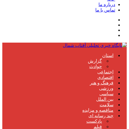
درباره ما
تماس با ما
استان
گزارش
حوادث
اجتماعی
اقتصادی
فرهنگ و هنر
ورزشی
سیاسی
بین الملل
سلامت
مناقصه و مزایده
چند رسانه ای
پادکست
فیلم