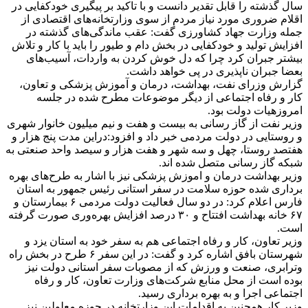
سال گذشته را قابل تقدیر دانست و با تاکید بر پیگیری خودکفایی در
اقلام ضروری مورد نیاز مردم از سوی وزارتخانه‌های اقتصادی از
جمله وزارت جهاد کشاورزی گفت: عقب ماندگی‌های گذشته در
افزایش تولید و خودکفایی در بخش دام و طیور را باید با کار و تلاش
بیشتر جبران کرد چرا که دل خوش کردن به واردات، آسیب‌های
بعضا جبران ناپذیری در پی خواهد داشت.
گزارش وزرای نفت، بهداشت، درمان و آموزش پزشکی و تعاون،
کار و رفاه اجتماعی از دیگر موضوعات مطرح شده در جلسه
امروزهیات دولت بود.
وزیر نفت از گاز رسانی به بیست و هفت و نیم میلیون خانوار شهری
و روستایی در دولت مردمی خبر داد و افزود:دراین مدت پنج هزار و
هفتصد روستا، چهل و سه شهر و هفت هزار و سیصد واحد صنعتی به
شبکه گاز رسانی متصل شده اند.
وزیر بهداشت درمان و اموزش پزشکی نیز با اشار به طرح‌های بهره
برداری شده حوزه سلامت در سفر استانی رئیس جمهور به استان
فارس اعلام کرد: در دو سال فعالیت دولت مردمی ۶ بیمارستان و
۶۷ خانه بهداشت افتتاح و ۳۰ درصد افزایش بهره‌وری صورت گرفته
است.
وزیر تعاون، کار و رفاه اجتماعی هم به سفر خود به استان یزد و
شهرستان بافق اشاره کرد و گفت‌: در این سفر ۶ طرح در بخش راه
وترابری، صنعت و ورزش که از مصوبات سفر استانی دولت نیز
بوده است از محل منابع شرکت‌های وزارت تعاون، کار و رفاه
اجتماعی اجرا و به بهره برداری رسید.
وزیر کار همچنین به اقدامات این وزارتخانه در حوزه معلولین نیز