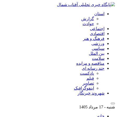
استان
گزارش
حوادث
اجتماعی
اقتصادی
فرهنگ و هنر
ورزشی
سیاسی
بین الملل
سلامت
مناقصه و مزایده
چند رسانه ای
پادکست
فیلم
تصاویر
اینفوگرافیک
شهروند خبرنگار
شنبه - 17 مرداد 1405
خانه