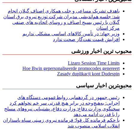
باهدف تشریک مساعی و جلب همکاری اصناف گیلان انجام
شد: جلسه هم‌اندیشی مدیران شركت توزیع نیروی برق استان
گیلان با رئیس بسیج اصناف و روسای اتحادیه های صنفی
مركز استان
وزیر جهاد: در تأمین کالاهای اساسی مشکلی نداریم
افزایش قیمت نفت‌گاز صحت ندارد
محبوب ترین اخبار ورزشی
Lizaro Session Time Limits
Hoe Bwin gepersonaliseerde promocodes genereert
Zasady duplikacji kont Dudespin
محبوبترین اخبار سیاسی
رئیس جمهور در گردهمایی روابط‌عمومی دستگاه های
اجرایی: به‌هیچ‌وجه در برابر هیچ قدرتی سر خم نخواهم کرد
سخنگوی وزارت دفاع: وزارت دفاع، پشتیبانی نیرو‌های مسلح
را با قدرت ادامه می‌دهد
با حکم فرمانده کل قوا؛ فرمانده نیروی زمینی سپاه پاسداران
انقلاب اسلامی منصوب شد