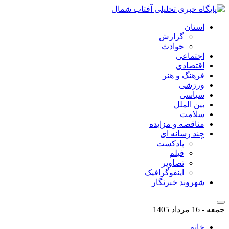
استان
گزارش
حوادث
اجتماعی
اقتصادی
فرهنگ و هنر
ورزشی
سیاسی
بین الملل
سلامت
مناقصه و مزایده
چند رسانه ای
پادکست
فیلم
تصاویر
اینفوگرافیک
شهروند خبرنگار
جمعه - 16 مرداد 1405
خانه