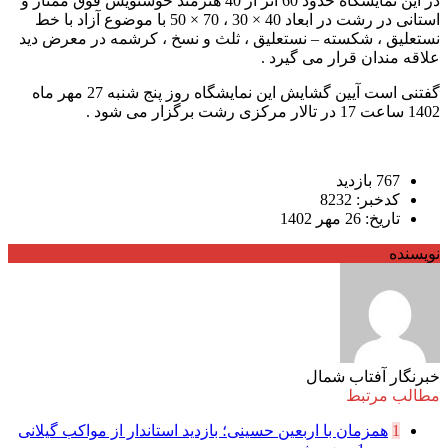
در این نمایشگاه حدود 60 اثر از 40 هنرمند خوشنویس فوق ممتاز و
استانی در رشت در ابعاد 40 × 30 ، 70 × 50 با موضوع آزاد با خط
نستعلیق ، شکسته – نستعلیق ، ثلث و نسخ ، کرشمه در معرض دید
علاقه مندان قرار می گیرد .
گفتنی است آیین گشایش این نمایشگاه روز پنج شنبه 27 مهر ماه
1402 ساعت 17 در تالار مرکزی رشت برگزار می شود .
767 بازدید
کدخبر: 8232
تاریخ: 26 مهر 1402
نویسنده
خبرنگار آفتاب شمال
مطالب مرتبط
1
همزمان با اربعین حسینی؛ بازدید استاندار از مواکب گیلانی