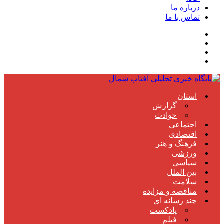
درباره ما
تماس با ما
استان
گزارش
حوادث
اجتماعی
اقتصادی
فرهنگ و هنر
ورزشی
سیاسی
بین الملل
سلامت
مناقصه و مزایده
چند رسانه ای
پادکست
فیلم