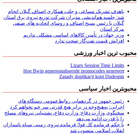
باهدف تشریک مساعی و جلب همکاری اصناف گیلان انجام
شد: جلسه هم‌اندیشی مدیران شركت توزیع نیروی برق استان
گیلان با رئیس بسیج اصناف و روسای اتحادیه های صنفی
مركز استان
وزیر جهاد: در تأمین کالاهای اساسی مشکلی نداریم
افزایش قیمت نفت‌گاز صحت ندارد
محبوب ترین اخبار ورزشی
Lizaro Session Time Limits
Hoe Bwin gepersonaliseerde promocodes genereert
Zasady duplikacji kont Dudespin
محبوبترین اخبار سیاسی
رئیس جمهور در گردهمایی روابط‌عمومی دستگاه های
اجرایی: به‌هیچ‌وجه در برابر هیچ قدرتی سر خم نخواهم کرد
سخنگوی وزارت دفاع: وزارت دفاع، پشتیبانی نیرو‌های مسلح
را با قدرت ادامه می‌دهد
با حکم فرمانده کل قوا؛ فرمانده نیروی زمینی سپاه پاسداران
انقلاب اسلامی منصوب شد