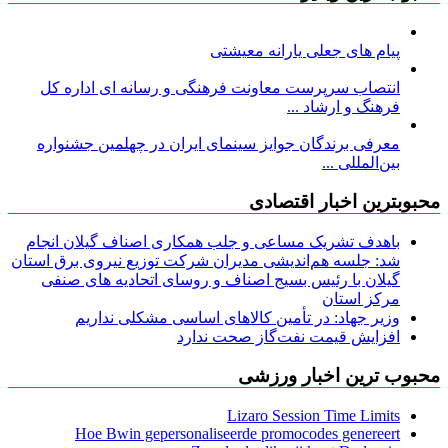
پیام های جعلی یارانه معیشتی
انتصاب سرپرست معاونت فرهنگی و رسانه ای اداره کل
فرهنگ و ارشاد ...
معرفی برندگان جوایز سینمای ایران در چهلمین جشنواره
بین‌المللی ...
محبوبترین اخبار اقتصادی
باهدف تشریک مساعی و جلب همکاری اصناف گیلان انجام
شد: جلسه هم‌اندیشی مدیران شركت توزیع نیروی برق استان
گیلان با رئیس بسیج اصناف و روسای اتحادیه های صنفی
مركز استان
وزیر جهاد: در تأمین کالاهای اساسی مشکلی نداریم
افزایش قیمت نفت‌گاز صحت ندارد
محبوب ترین اخبار ورزشی
Lizaro Session Time Limits
Hoe Bwin gepersonaliseerde promocodes genereert