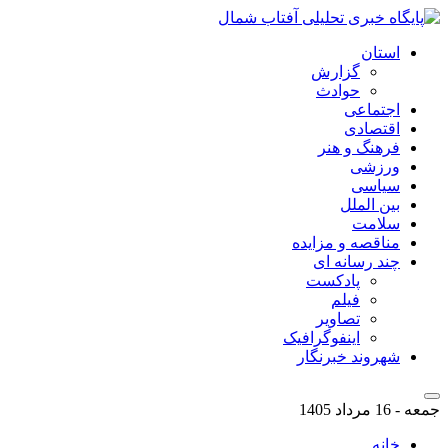
استان
گزارش
حوادث
اجتماعی
اقتصادی
فرهنگ و هنر
ورزشی
سیاسی
بین الملل
سلامت
مناقصه و مزایده
چند رسانه ای
پادکست
فیلم
تصاویر
اینفوگرافیک
شهروند خبرنگار
جمعه - 16 مرداد 1405
خانه