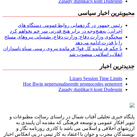
Zasady duplikacji kont Dudespin
محبوبترین اخبار سیاسی
رئیس جمهور در گردهمایی روابط‌عمومی دستگاه های
اجرایی: به‌هیچ‌وجه در برابر هیچ قدرتی سر خم نخواهم کرد
سخنگوی وزارت دفاع: وزارت دفاع، پشتیبانی نیرو‌های مسلح
را با قدرت ادامه می‌دهد
با حکم فرمانده کل قوا؛ فرمانده نیروی زمینی سپاه پاسداران
انقلاب اسلامی منصوب شد
جدیدترین اخبار
Lizaro Session Time Limits
Hoe Bwin gepersonaliseerde promocodes genereert
Zasady duplikacji kont Dudespin
پایگاه خبری تحلیلی آفتاب شمال در راستای رسالت مطبوعات و
تنویر افکار عمومی و توسعه فرهنگی که مقدمه آن پایبندی به
ارزشهای اخلاقی و اسلامی می باشد با کادری روزنامه نگار و
نویسندگان مجرب و جوان با اعتقاد به کار تیمی در پی انعکاس اخبار