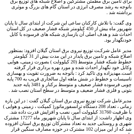
برای تامین برق مطمئن مشترکین و اصلاح شبکه های توزیع برق
باتوجه به رشد مصرف انرژی در استان گام های بزرگ و موثری
برداشته شد .
وی گفت: با تلاش کارکنان ساعی اين شركت از ابتدای سال تا پایان
شهریور ماه بیش از 450 کیلومتر شبکه فشار ضعیف در کل استان
احداث شد و هدف اصلی آن بازسازی شبکه های فرسوده با کابل
خودنگهدار بود.
مدیر عامل شرکـت توزیع نیروی برق استان گیلان افزود: بمنظور
اصلاح شبکه و تامین برق پایدار در این مدت بیش از 31 كيلومتر
خطوط شبكه فشار متوسط (20 كيلوولت ) بصورت زمینی، هوایی
وکابل خود نگهدار احداث شده و مورد بهره برداری قرار گرفته
است.مهدیزاده وی تاکید کرد : باتوجه به ضرورت تقویت و بهسازی
تاسیسات و خطوط در شش ماهه اول سالجاری قریب به 700 پایه
چوبی فرسوده فشار ضعیف و متوسط برکنار و 3481 پایه جدید
بتونی و فلزی فشار ضعیف و متوسط در سطح استان نصب شد .
مدیرعامل شرکت توزیع نیروی برق استان گیلان گفت : در این بازه
زمانی ، تعداد 208 دستگاه ترانسفورماتور( کمپکت ، زمینی و هوایی )
با ظرفيت 31760 کيلوولت آمپر، نصب و افزایش قدرت داده شد.
وی اظهار داشت: از ابتدای سال تا پایان شهریور ماه 17277 مشترک
شهری و روستایی جدید به تعداد مشترکان توزیع برق استان افزوده
شد که از این میزان 102 مشترک در حوزه مصارف سنگین قرار