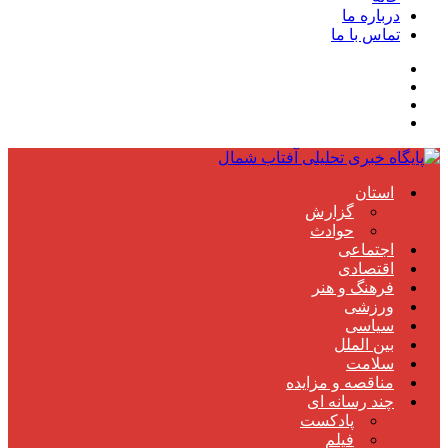
درباره ما
تماس با ما
استان
گزارش
حوادث
اجتماعی
اقتصادی
فرهنگ و هنر
ورزشی
سیاسی
بین الملل
سلامت
مناقصه و مزایده
چند رسانه ای
پادکست
فیلم