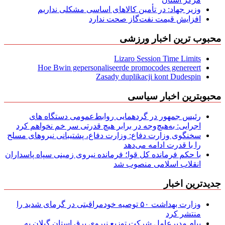
وزیر جهاد: در تأمین کالاهای اساسی مشکلی نداریم
افزایش قیمت نفت‌گاز صحت ندارد
محبوب ترین اخبار ورزشی
Lizaro Session Time Limits
Hoe Bwin gepersonaliseerde promocodes genereert
Zasady duplikacji kont Dudespin
محبوبترین اخبار سیاسی
رئیس جمهور در گردهمایی روابط‌عمومی دستگاه های
اجرایی: به‌هیچ‌وجه در برابر هیچ قدرتی سر خم نخواهم کرد
سخنگوی وزارت دفاع: وزارت دفاع، پشتیبانی نیرو‌های مسلح
را با قدرت ادامه می‌دهد
با حکم فرمانده کل قوا؛ فرمانده نیروی زمینی سپاه پاسداران
انقلاب اسلامی منصوب شد
جدیدترین اخبار
وزارت بهداشت ۵۰ توصیه خودمراقبتی در گرمای شدید را
منتشر کرد
پیام مدیرعامل شركت توزیع نیروی برق استان گیلان به