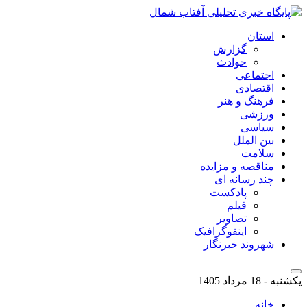
استان
گزارش
حوادث
اجتماعی
اقتصادی
فرهنگ و هنر
ورزشی
سیاسی
بین الملل
سلامت
مناقصه و مزایده
چند رسانه ای
پادکست
فیلم
تصاویر
اینفوگرافیک
شهروند خبرنگار
یکشنبه - 18 مرداد 1405
خانه