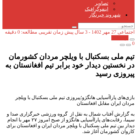
تصاویر
اینفوگرافیک
شهروند خبرنگار
اجتماعی
27 مهر 1402 - 3 سال پیش
زمان تقریبی مطالعه: 0 دقیقه
کپی شد!
0
تیم ملی بسکتبال با ویلچر مردان کشورمان
در نخستین دیدار خود برابر تیم افغانستان به
پیروزی رسید
بازی‌های پاراآسیایی هانگژو؛پیروزی تیم ملی بسکتبال با ویلچر
مردان ایران مقابل افغانستان
به گزارش آفتاب شمال به نقل از گروه ورزشی خبرگزاری صدا و
سیما، رقابت‌های پاراآسیایی هانگژو از صبح امروز ۲۷ مهر با انجام
دیدار بین تیم ملی بسکتبال با ویلچر مردان ایران و افغانستان برای
کاروان کشورمان آغاز شد.